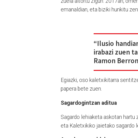
zuela aitortu zigun. 2017an, omen
emanaldian, eta biziki hunkitu zen
“Ilusio handia
irabazi zuen t
Ramon Berro
Egiazki, oso kaletxikitarra senti
papera bete zuen.
Sagardogintzan aditua
Sagardo lehiaketa askotan hartu z
eta Kaletxikiko jaietako sagardo 