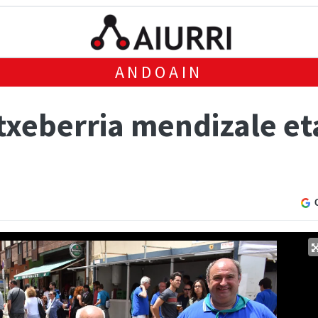
ANDOAIN
txeberria mendizale et