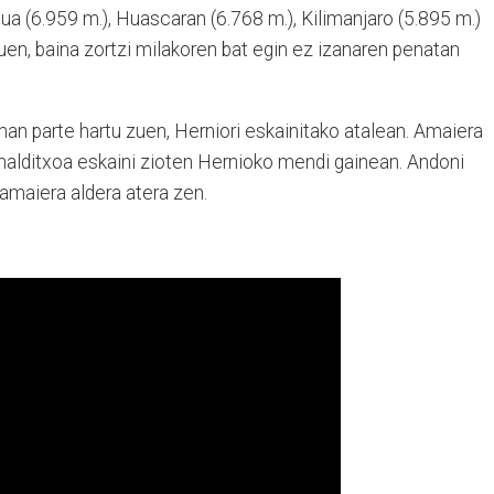
 (6.959 m.), Huascaran (6.768 m.), Kilimanjaro (5.895 m.)
uen, baina zortzi milakoren bat egin ez izanaren penatan
n parte hartu zuen, Herniori eskainitako atalean. Amaiera
alditxoa eskaini zioten Hernioko mendi gainean. Andoni
amaiera aldera atera zen.