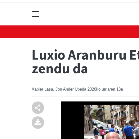
Luxio Aranburu E
zendu da
Xabier Lasa, Jon Ander Ubeda
2020ko urriaren 13a