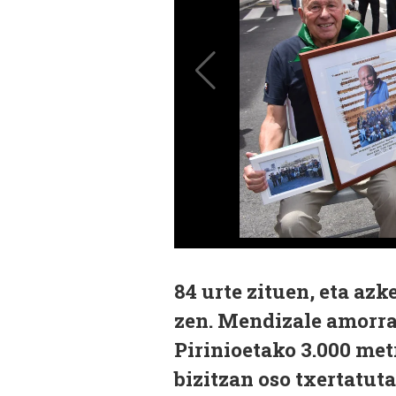
84 urte zituen, eta azk
zen. Mendizale amorrat
Pirinioetako 3.000 met
bizitzan oso txertatut