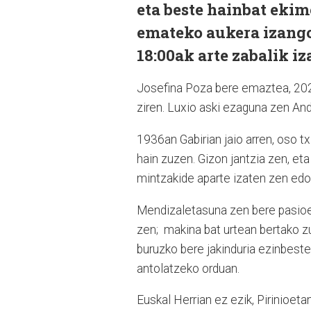
eta beste hainbat eki
emateko aukera izango 
18:00ak arte zabalik i
Josefina Poza bere emaztea, 202
ziren. Luxio aski ezaguna zen And
1936an Gabirian jaio arren, oso txi
hain zuzen. Gizon jantzia zen, et
mintzakide aparte izaten zen edo
Mendizaletasuna zen bere pasioet
zen; makina bat urtean bertako z
buruzko bere jakinduria ezinbestek
antolatzeko orduan.
Euskal Herrian ez ezik, Pirinioe