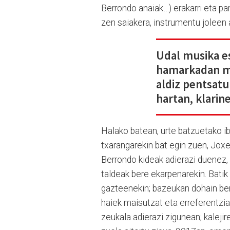
Berrondo anaiak…) erakarri eta pa
zen saiakera, instrumentu joleen a
Udal musika e
hamarkadan mu
aldiz pentsat
hartan, klarin
Halako batean, urte batzuetako ib
txarangarekin bat egin zuen, Jox
Berrondo kideak adierazi duenez, 
taldeak bere ekarpenarekin. Batik
gazteenekin; bazeukan dohain ber
haiek maisutzat eta erreferentzi
zeukala adierazi zigunean; kalejir