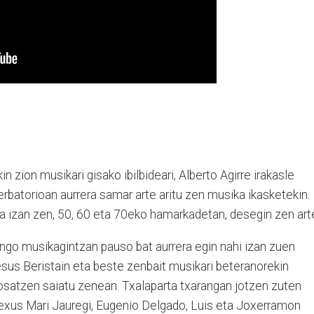
zion musikari gisako ibilbideari, Alberto Agirre irakasle
rbatorioan aurrera samar arte aritu zen musika ikasketekin.
ea izan zen, 50, 60 eta 70eko hamarkadetan, desegin zen art
ingo musikagintzan pauso bat aurrera egin nahi izan zuen
us Beristain eta beste zenbait musikari beteranorekin
satzen saiatu zenean. Txalaparta txarangan jotzen zuten
exus Mari Jauregi, Eugenio Delgado, Luis eta Joxerramon