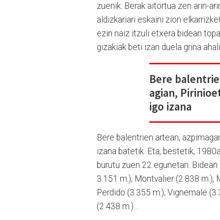
zuenik. Berak aitortua zen arin-arin
aldizkariari eskaini zion elkarrizk
ezin naiz itzuli etxera bidean to
gizakiak beti izan duela grina ahal
Bere balentri
agian, Pirinio
igo izana
Bere balentrien artean, azpimagar
izana batetik. Eta, bestetik, 198
burutu zuen 22 egunetan. Bidean 2
3.151 m.); Montvalier (2.838 m.), 
Perdido (3.355 m.); Vignemale (3.
(2.438 m.)…