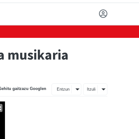
a musikaria
Gehitu gaitzazu Googlen
Entzun
Itzuli