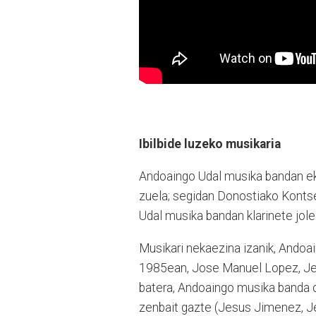
Ibilbide luzeko musikaria
Andoaingo Udal musika bandan ekin 
zuela; segidan Donostiako Kontse
Udal musika bandan klarinete jol
Musikari nekaezina izanik, Andoa
1985ean, Jose Manuel Lopez, Jes
batera, Andoaingo musika banda o
zenbait gazte (Jesus Jimenez, J