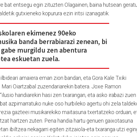
re bat entsegu egin zituzten Olagainen, baina hutsean gerat
ldetik gutxieneko kopurura ezin iritsi izanagatik.
skolaren ekimenez 90eko
sika banda berrabiarazi zenean, bi
u gabe murgildu zen abentura
etea eskuetan zuela.
ilbideari amaiera eman zion bandan, eta Gora Kale Txiki
e Mari Oiartzabal zuzendariarekin batera. Joxe Ramon
“ilusio handiarekin hasi zen txarangan, eta asko irabazi zuen
 bat azpimarratuko nuke oso hurbileko agertu ohi zela taldek
ezia gazteei musikarekiko maitasuna txertatzeko orduan, e
atzat hartzen zuten. Pena handia hartu genuen gaixotasuna
etan ibiltzea nekagarri egiten zitzaiola-eta txaranga utzi egi