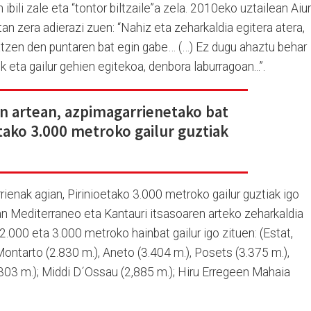
 ibili zale eta “tontor biltzaile”a zela. 2010eko uztailean Aiur
etan zera adierazi zuen: “Nahiz eta zeharkaldia egitera atera,
patzen den puntaren bat egin gabe… (…) Ez dugu ahaztu behar
ik eta gailur gehien egitekoa, denbora laburragoan...”.
en artean, azpimagarrienetako bat
etako 3.000 metroko gailur guztiak
rienak agian, Pirinioetako 3.000 metroko gailur guztiak igo
0an Mediterraneo eta Kantauri itsasoaren arteko zeharkaldia
.000 eta 3.000 metroko hainbat gailur igo zituen: (Estat,
Montarto (2.830 m.), Aneto (3.404 m.), Posets (3.375 m.),
303 m.); Middi D´Ossau (2,885 m.); Hiru Erregeen Mahaia