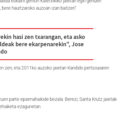
aldia eskaini genion Kaletxikiko jaietan egin genuen
, bere haurtzaroko auzoan izan baitzen”.
rekin hasi zen txarangan, eta asko
aldeak bere ekarpenarekin", Jose
ndo
tzen zen, eta 2011ko auzoko jaietan Kandido pertsoaiaren
uen parte epaimahaikide bezala. Berezi, Santa Krutz jaieta
lehiaketa ezagunetan.