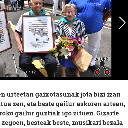
en urteetan gaixotasunak jota bizi izan
ua zen, eta beste gailur askoren artean,
roko gailur guztiak igo zituen. Gizarte
a zegoen, besteak beste, musikari bezala