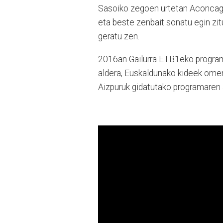
Sasoiko zegoen urtetan Aconcagua
eta beste zenbait sonatu egin zit
geratu zen.
2016an Gailurra ETB1eko programa
aldera, Euskaldunako kideek omen
Aizpuruk gidatutako programaren 