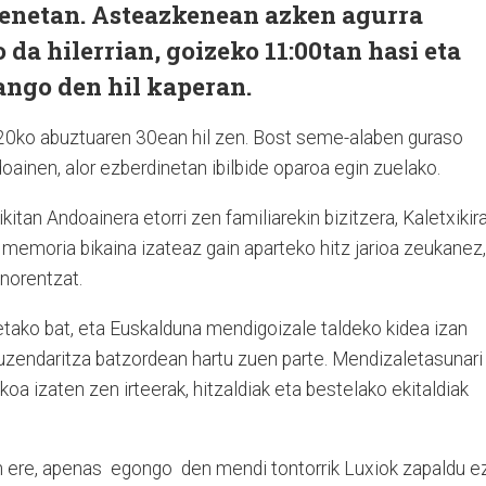
menetan. Asteazkenean azken agurra
da hilerrian, goizeko 11:00tan hasi eta
zango den hil kaperan.
0ko abuztuaren 30ean hil zen. Bost seme-alaben guraso
oainen, alor ezberdinetan ibilbide oparoa egin zuelako.
kitan Andoainera etorri zen familiarekin bizitzera, Kaletxikir
a memoria bikaina izateaz gain aparteko hitz jarioa zeukanez,
norentzat.
ako bat, eta Euskalduna mendigoizale taldeko kidea izan
uzendaritza batzordean hartu zuen parte. Mendizaletasunari
oa izaten zen irteerak, hitzaldiak eta bestelako ekitaldiak
tan ere, apenas egongo den mendi tontorrik Luxiok zapaldu e