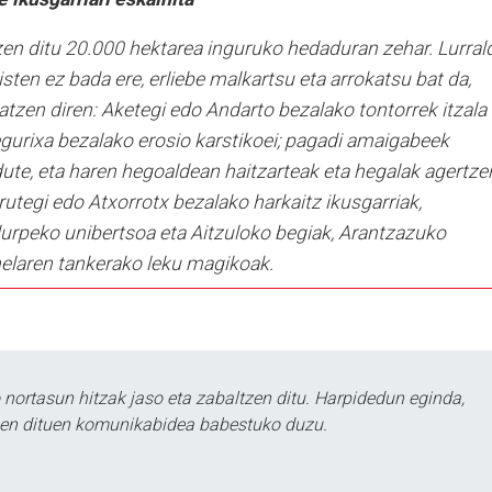
zen ditu 20.000 hektarea inguruko hedaduran zehar. Lurral
sten ez bada ere, erliebe malkartsu eta arrokatsu bat da,
eatzen diren: Aketegi edo Andarto bezalako tontorrek itzala
egurixa bezalako erosio karstikoei; pagadi amaigabeek
ute, eta haren hegoaldean haitzarteak eta hegalak agertze
rutegi edo Atxorrotx bezalako harkaitz ikusgarriak,
lurpeko unibertsoa eta Aitzuloko begiak, Arantzazuko
elaren tankerako leku magikoak.
ortasun hitzak jaso eta zabaltzen ditu. Harpidedun eginda,
tzen dituen komunikabidea babestuko duzu.