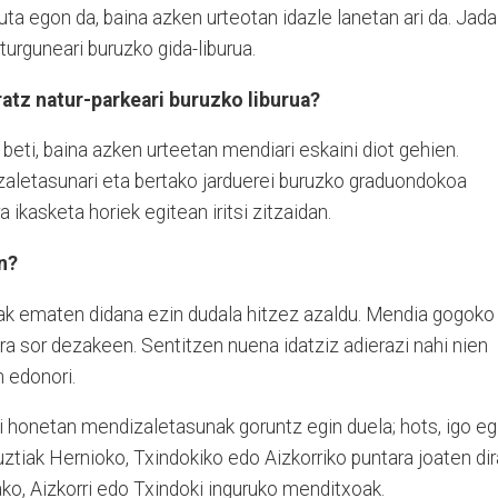
uta egon da, baina azken urteotan idazle lanetan ari da. Jada
turguneari buruzko gida-liburua.
ratz natur-parkeari buruzko liburua?
 beti, baina azken urteetan mendiari eskaini diot gehien.
aletasunari eta bertako jarduerei buruzko graduondokoa
 ikasketa horiek egitean iritsi zitzaidan.
n?
ak ematen didana ezin dudala hitzez azaldu. Mendia gogoko
ra sor dezakeen. Sentitzen nuena idatziz adierazi nahi nien
n edonori.
i honetan mendizaletasunak goruntz egin duela; hots, igo eg
uztiak Hernioko, Txindokiko edo Aizkorriko puntara joaten dir
ko, Aizkorri edo Txindoki inguruko menditxoak.