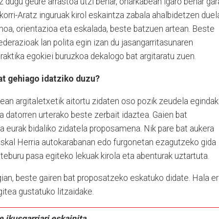
ez dugu geure arrastoa utzi behar, oharkabean igaro behar gar
zkorri-Aratz inguruak kirol eskaintza zabala ahalbidetzen duel
moa, orientazioa eta eskalada, beste batzuen artean. Beste
derazioak lan polita egin izan du jasangarritasunaren
aktika egokiei buruzkoa dekalogo bat argitaratu zuen.
bat gehiago idatziko duzu?
ean argitaletxetik aitortu zidaten oso pozik zeudela eginda
la datorren urterako beste zerbait idaztea. Gaien bat
a eurak bidaliko zidatela proposamena. Nik pare bat aukera
Euskal Herria autokarabanan edo furgonetan ezagutzeko gida
eburu pasa egiteko lekuak kirola eta abenturak uztartuta.
Agian, beste gairen bat proposatzeko eskatuko didate. Hala er
gitea gustatuko litzaidake.
 ikusgarriari eskainita