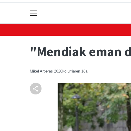
"Mendiak eman di
Mikel Arberas
2020ko urriaren 18a