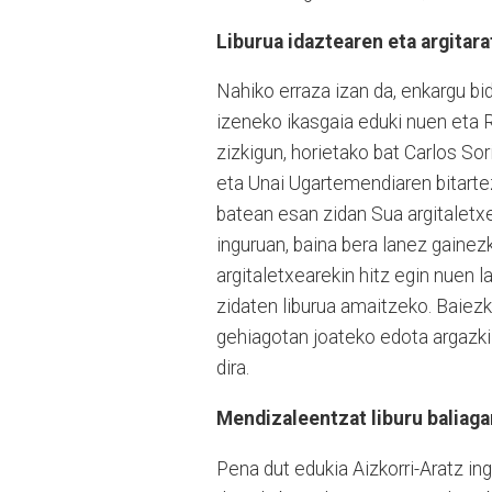
Liburua idaztearen eta argitar
Nahiko erraza izan da, enkargu b
izeneko ikasgaia eduki nuen eta R
zizkigun, horietako bat Carlos Sor
eta Unai Ugartemendiaren bitartez
batean esan zidan Sua argitaletxet
inguruan, baina bera lanez gaine
argitaletxearekin hitz egin nuen la
zidaten liburua amaitzeko. Baiez
gehiagotan joateko edota argazkila
dira.
Mendizaleentzat liburu baliaga
Pena dut edukia Aizkorri-Aratz i