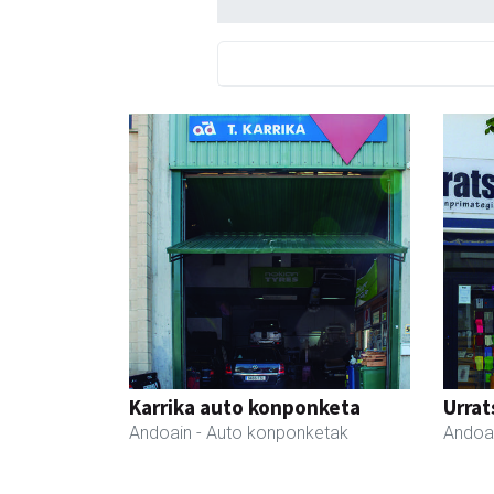
Karrika auto konponketa
Urrat
Andoain
- Auto konponketak
Andoa