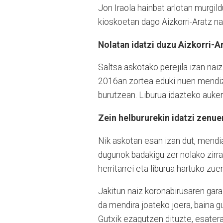
Jon Iraola hainbat arlotan murgild
kioskoetan dago Aizkorri-Aratz na
Nolatan idatzi duzu Aizkorri-A
Saltsa askotako perejila izan naiz
2016an zortea eduki nuen mendiz
burutzean. Liburua idazteko aukera
Zein helbururekin idatzi zenue
Nik askotan esan izan dut, mendi
dugunok badakigu zer nolako zirra
herritarrei eta liburua hartuko zue
Jakitun naiz koronabirusaren gara
da mendira joateko joera, baina g
Gutxik ezagutzen dituzte, esatera