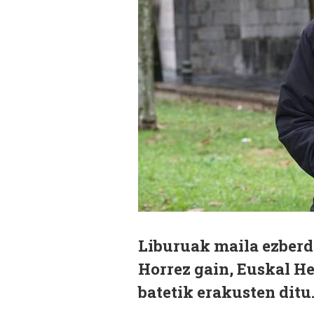
Liburuak maila ezberdi
Horrez gain, Euskal He
batetik erakusten ditu