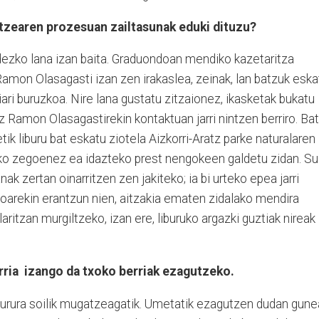
atzearen prozesuan zailtasunak eduki dituzu?
idezko lana izan baita. Graduondoan mendiko kazetaritza
amon Olasagasti izan zen irakaslea, zeinak, lan batzuk eska
iari buruzkoa. Nire lana gustatu zitzaionez, ikasketak bukatu
 Ramon Olasagastirekin kontaktuan jarri nintzen berriro. Bat
ik liburu bat eskatu ziotela Aizkorri-Aratz parke naturalaren
zko zegoenez ea idazteko prest nengokeen galdetu zidan. S
nak zertan oinarritzen zen jakiteko; ia bi urteko epea jarri
koarekin erantzun nien, aitzakia ematen zidalako mendira
ritzan murgiltzeko, izan ere, liburuko argazki guztiak nireak
rria
izango da txoko berriak ezagutzeko.
ngurura soilik mugatzeagatik. Umetatik ezagutzen dudan gune