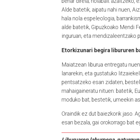
behar direla; nolabait azaltzeko, 
Alde batetik, aipatu nahi nuen, Ai
hala nola espeleologia, barrankis
alde batetik, Gipuzkoako Mendi Fe
inguruan, eta mendizaleentzako pr
Etorkizunari begira libururen 
Maiatzean liburua entregatu nuen
lanarekin, eta gustatuko litzaieke
pentsatzeko esan zidaten, bestel
mahaigaineratu nituen: batetik, 
moduko bat; bestetik, umeekin ast
Oraindik ez dut baiezkorik jaso. 
esan bezala, gai orokorrago bat e
Liburuaren laburpena, naturgune