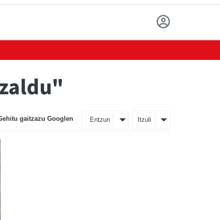
azaldu"
Gehitu gaitzazu Googlen
Entzun
Itzuli