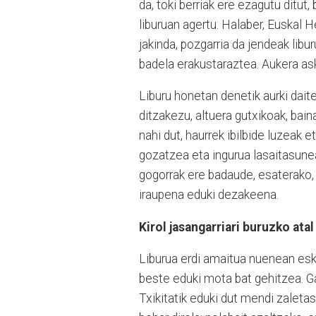
da, toki berriak ere ezagutu ditut,
liburuan agertu. Halaber, Euskal H
jakinda, pozgarria da jendeak libur
badela erakustaraztea. Aukera a
Liburu honetan denetik aurki daitek
ditzakezu, altuera gutxikoak, bai
nahi dut, haurrek ibilbide luzeak e
gozatzea eta ingurua lasaitasunean
gogorrak ere badaude, esaterako, 
iraupena eduki dezakeena.
Kirol jasangarriari buruzko atal
Liburua erdi amaitua nuenean eska
beste eduki mota bat gehitzea. Gau
Txikitatik eduki dut mendi zaletas