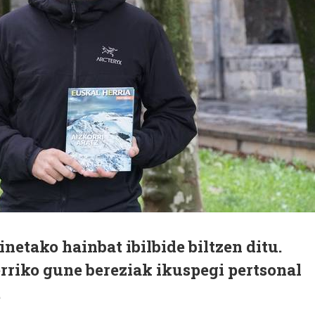
netako hainbat ibilbide biltzen ditu.
rriko gune bereziak ikuspegi pertsonal
.