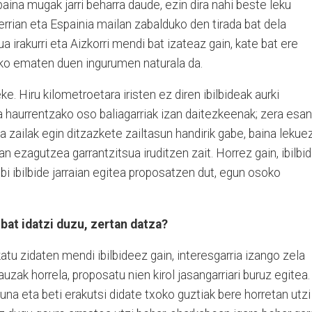
 baina mugak jarri beharra daude, ezin dira nahi beste leku
errian eta Espainia mailan zabalduko den tirada bat dela
ua irakurri eta Aizkorri mendi bat izateaz gain, kate bat ere
sko ematen duen ingurumen naturala da.
e. Hiru kilometroetara iristen ez diren ibilbideak aurki
na haurrentzako oso baliagarriak izan daitezkeenak; zera esan
ta zailak egin ditzazkete zailtasun handirik gabe, baina lekue
 ezagutzea garrantzitsua iruditzen zait. Horrez gain, ibilbi
bi ibilbide jarraian egitea proposatzen dut, egun osoko
 bat idatzi duzu, zertan datza?
tu zidaten mendi ibilbideez gain, interesgarria izango zela
zak horrela, proposatu nien kirol jasangarriari buruz egitea.
una eta beti erakutsi didate txoko guztiak bere horretan utzi