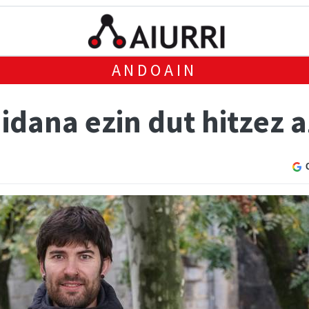
ANDOAIN
dana ezin dut hitzez 