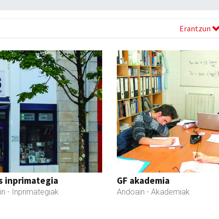
Erantzun
s inprimategia
GF akademia
in
- Inprimategiak
Andoain
- Akademiak