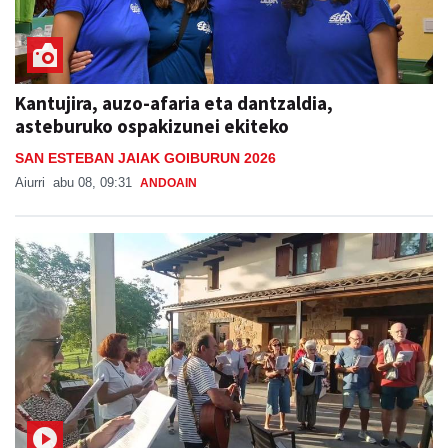
Kantujira, auzo-afaria eta dantzaldia,
asteburuko ospakizunei ekiteko
SAN ESTEBAN JAIAK GOIBURUN 2026
Aiurri
abu 08, 09:31
ANDOAIN