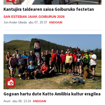
Kantujira taldearen saioa Goiburuko festetan
SAN ESTEBAN JAIAK GOIBURUN 2026
Jon Ander Ubeda
abu 07, 20:37
ANDOAIN
Gogoan hartu dute Katto Amilibia kultur eragilea
Aiurri
abu 08, 13:24
ANDOAIN