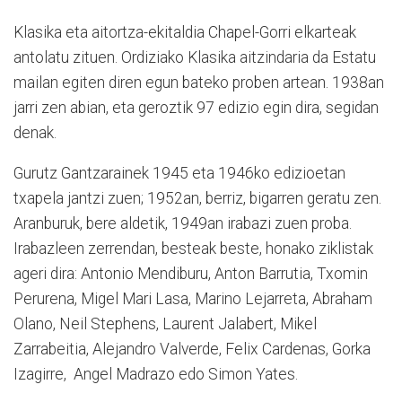
Klasika eta aitortza-ekitaldia Chapel-Gorri elkarteak
antolatu zituen. Ordiziako Klasika aitzindaria da Estatu
mailan egiten diren egun bateko proben artean. 1938an
jarri zen abian, eta geroztik 97 edizio egin dira, segidan
denak.
Gurutz Gantzarainek 1945 eta 1946ko edizioetan
txapela jantzi zuen; 1952an, berriz, bigarren geratu zen.
Aranburuk, bere aldetik, 1949an irabazi zuen proba.
Irabazleen zerrendan, besteak beste, honako ziklistak
ageri dira: Antonio Mendiburu, Anton Barrutia, Txomin
Perurena, Migel Mari Lasa, Marino Lejarreta, Abraham
Olano, Neil Stephens, Laurent Jalabert, Mikel
Zarrabeitia, Alejandro Valverde, Felix Cardenas, Gorka
Izagirre, Angel Madrazo edo Simon Yates.