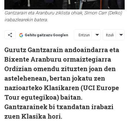
Gantzarain eta Aranburu ziklista ohiak, Simon Carr (Delko)
irabazlearekin batera.
Entzun
Itzuli
Gehitu gaitzazu Googlen
Gurutz Gantzarain andoaindarra eta
Bixente Aranburu ormaiztegiarra
Ordizian omendu zituzten joan den
astelehenean, bertan jokatu zen
nazioarteko Klasikaren (UCI Europe
Tour egutegikoa) baitan.
Gantzarainek bi txandatan irabazi
zuen Klasika hori.