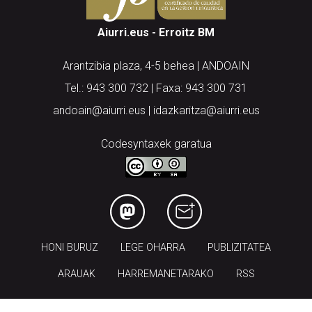
Aiurri.eus - Erroitz BM
Arantzibia plaza, 4-5 behea | ANDOAIN
Tel.: 943 300 732 | Faxa: 943 300 731
andoain@aiurri.eus | idazkaritza@aiurri.eus
Codesyntaxek garatua
HONI BURUZ
LEGE OHARRA
PUBLIZITATEA
ARAUAK
HARREMANETARAKO
RSS