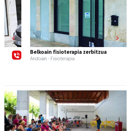
Previous
Next
Belkoain fisioterapia zerbitzua
Andoain
- Fisioterapia