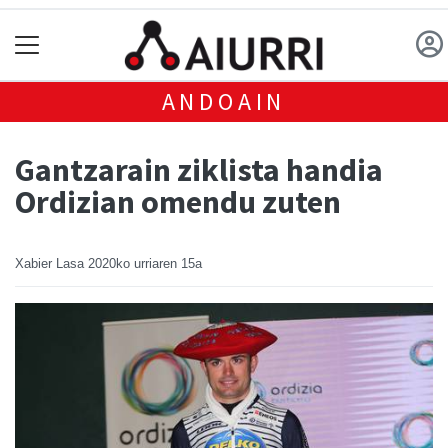
ANDOAIN
Gantzarain ziklista handia
Ordizian omendu zuten
Xabier Lasa
2020ko urriaren 15a