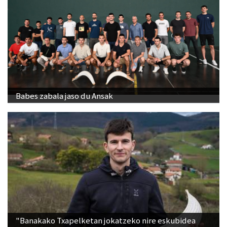
Babes zabala jaso du Ansak
"Banakako Txapelketan jokatzeko nire eskubidea