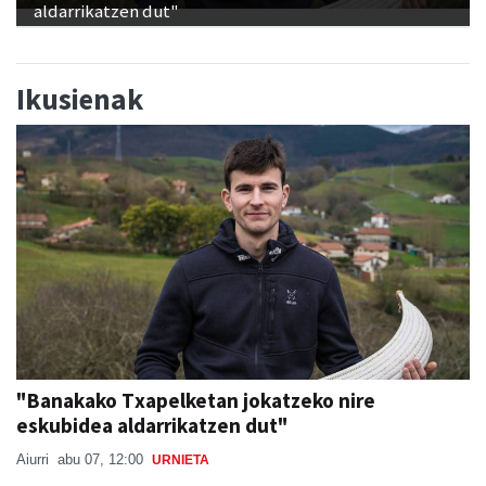
aldarrikatzen dut"
Ikusienak
"Banakako Txapelketan jokatzeko nire
eskubidea aldarrikatzen dut"
Aiurri
abu 07, 12:00
URNIETA