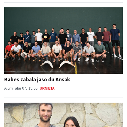
Babes zabala jaso du Ansak
Aiurri
abu 07, 13:55
URNIETA