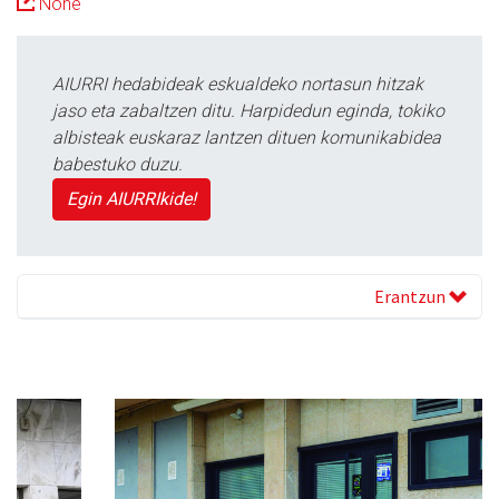
None
AIURRI hedabideak eskualdeko nortasun hitzak
jaso eta zabaltzen ditu. Harpidedun eginda, tokiko
albisteak euskaraz lantzen dituen komunikabidea
babestuko duzu.
Egin AIURRIkide!
Erantzun