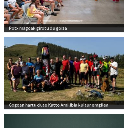
Potx magoak girotu du goiza
Gogoan hartu dute Katto Amilibia kultur eragilea