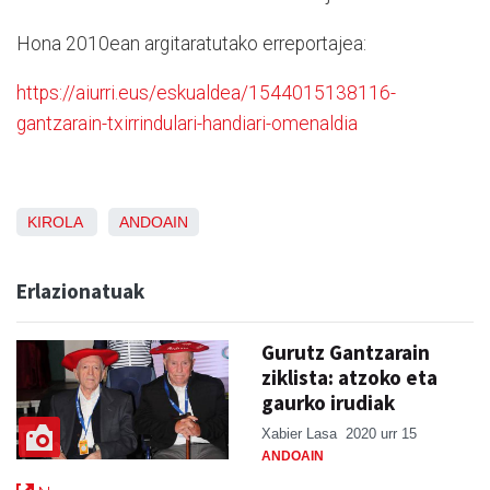
Hona 2010ean argitaratutako erreportajea:
https://aiurri.eus/eskualdea/1544015138116-
gantzarain-txirrindulari-handiari-omenaldia
KIROLA
ANDOAIN
Erlazionatuak
Gurutz Gantzarain
ziklista: atzoko eta
gaurko irudiak
Xabier Lasa
2020 urr 15
ANDOAIN