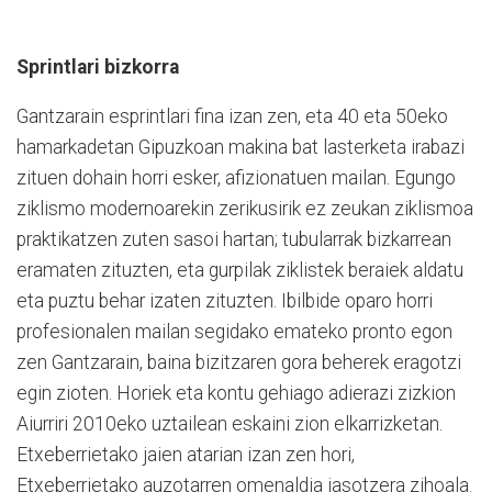
Sprintlari bizkorra
Gantzarain esprintlari fina izan zen, eta 40 eta 50eko
hamarkadetan Gipuzkoan makina bat lasterketa irabazi
zituen dohain horri esker, afizionatuen mailan. Egungo
ziklismo modernoarekin zerikusirik ez zeukan ziklismoa
praktikatzen zuten sasoi hartan; tubularrak bizkarrean
eramaten zituzten, eta gurpilak ziklistek beraiek aldatu
eta puztu behar izaten zituzten. Ibilbide oparo horri
profesionalen mailan segidako emateko pronto egon
zen Gantzarain, baina bizitzaren gora beherek eragotzi
egin zioten. Horiek eta kontu gehiago adierazi zizkion
Aiurriri 2010eko uztailean eskaini zion elkarrizketan.
Etxeberrietako jaien atarian izan zen hori,
Etxeberrietako auzotarren omenaldia jasotzera zihoala.