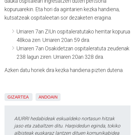
dauka ospitalean ingresatzen duten pertsona
kopuruarekin. Eta hori da agintarien kezka handiena,
kutsatzeak ospitaleetan sor dezaketen eragina.
Urriaren 7an ZIUn ospitaleratutako herritar kopurua
48koa zen. Urriaren 20an 59 dira.
Urriaren 7an Osakidetzan ospitaleratuta zeudenak
238 lagun ziren. Urriaren 20an 328 dira.
Azken datu horiek dira kezka handiena pizten dutena.
GIZARTEA
ANDOAIN
AIURRI hedabideak eskualdeko nortasun hitzak
jaso eta zabaltzen ditu. Harpidedun eginda, tokiko
albisteak euskaraz lantzen dituen komunikabidea