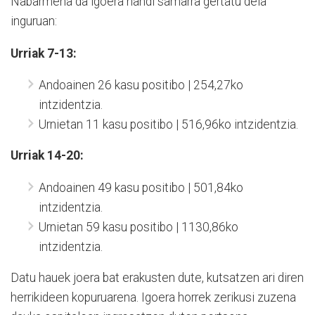
Nabarmena da igoera handi samarra gertatu dela
inguruan:
Urriak 7-13:
Andoainen 26 kasu positibo | 254,27ko
intzidentzia.
Urnietan 11 kasu positibo | 516,96ko intzidentzia.
Urriak 14-20:
Andoainen 49 kasu positibo | 501,84ko
intzidentzia.
Urnietan 59 kasu positibo | 1130,86ko
intzidentzia.
Datu hauek joera bat erakusten dute, kutsatzen ari diren
herrikideen kopuruarena. Igoera horrek zerikusi zuzena