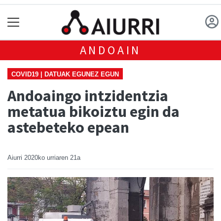
ANDOAIN
COVID19 | DATUAK EGUNEZ EGUN
Andoaingo intzidentzia
metatua bikoiztu egin da
astebeteko epean
Aiurri
2020ko urriaren 21a