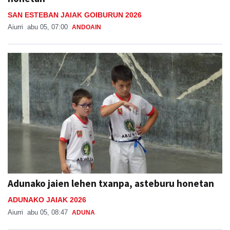
SAN ESTEBAN JAIAK GOIBURUN 2026
Aiurri
abu 05, 07:00
ANDOAIN
Adunako jaien lehen txanpa, asteburu honetan
ADUNAKO JAIAK 2026
Aiurri
abu 05, 08:47
ADUNA