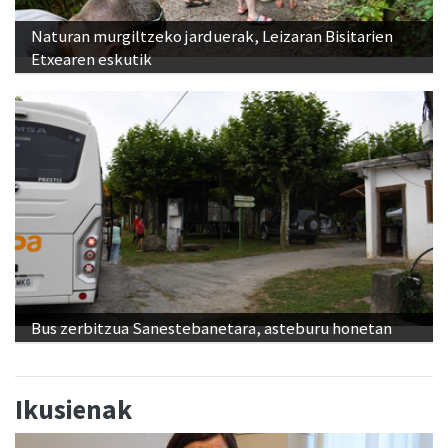
Naturan murgiltzeko jarduerak, Leizaran Bisitarien
Etxearen eskutik
Bus zerbitzua Sanestebanetara, asteburu honetan
Ikusienak