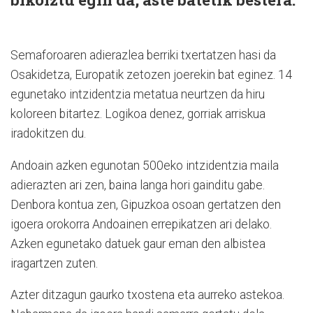
Semaforoaren adierazlea berriki txertatzen hasi da
Osakidetza, Europatik zetozen joerekin bat eginez. 14
egunetako intzidentzia metatua neurtzen da hiru
koloreen bitartez. Logikoa denez, gorriak arriskua
iradokitzen du.
Andoain azken egunotan 500eko intzidentzia maila
adierazten ari zen, baina langa hori gainditu gabe.
Denbora kontua zen, Gipuzkoa osoan gertatzen den
igoera orokorra Andoainen errepikatzen ari delako.
Azken egunetako datuek gaur eman den albistea
iragartzen zuten.
Azter ditzagun gaurko txostena eta aurreko astekoa.