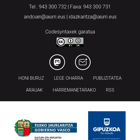
Tel.: 943 300 732 | Faxa: 943 300 731
andoain@aiurri.eus | idazkaritza@aiurri.eus
Codesyntaxek garatua
HONI BURUZ
LEGE OHARRA
PUBLIZITATEA
ARAUAK
HARREMANETARAKO
RSS