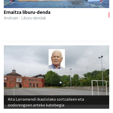
Previous
Next
Ernaitza liburu-denda
Andoain
- Liburu-dendak
Aita Larramendi ikastolako sortzaileen eta
ondorengoen arteko katebegia