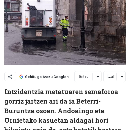
Entzun
Itzuli
Gehitu gaitzazu Googlen
Intzidentzia metatuaren semaforoa
gorriz jartzen ari da ia Beterri-
Buruntza osoan. Andoaingo eta
Urnietako kasuetan aldagai hori
bikoiztu egin da, aste batetik bestera.