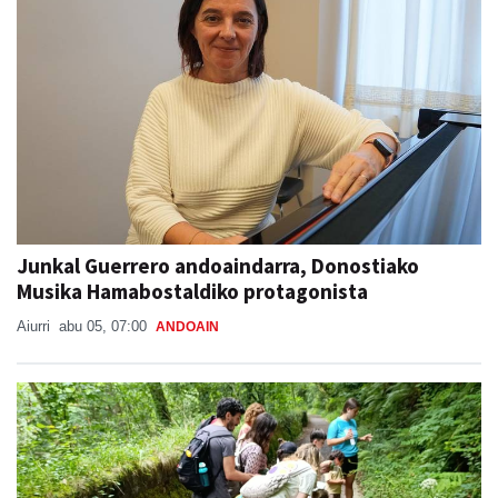
Junkal Guerrero andoaindarra, Donostiako
Musika Hamabostaldiko protagonista
Aiurri
abu 05, 07:00
ANDOAIN