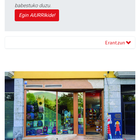
babestuko duzu.
Egin AIURRIkide!
Erantzun