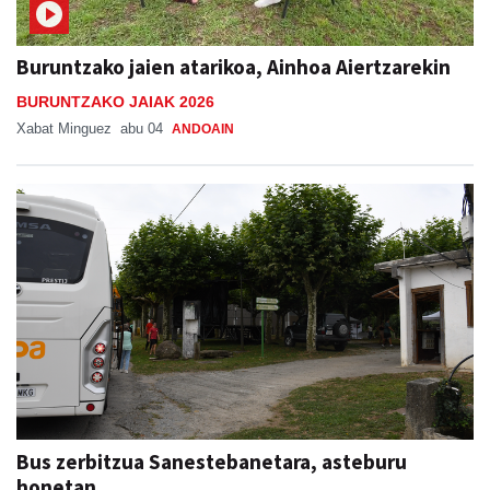
Buruntzako jaien atarikoa, Ainhoa Aiertzarekin
BURUNTZAKO JAIAK 2026
Xabat Minguez
abu 04
ANDOAIN
Bus zerbitzua Sanestebanetara, asteburu
honetan