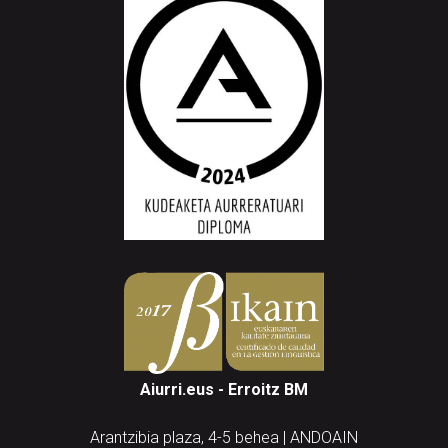
Aiurri.eus - Erroitz BM
Arantzibia plaza, 4-5 behea | ANDOAIN