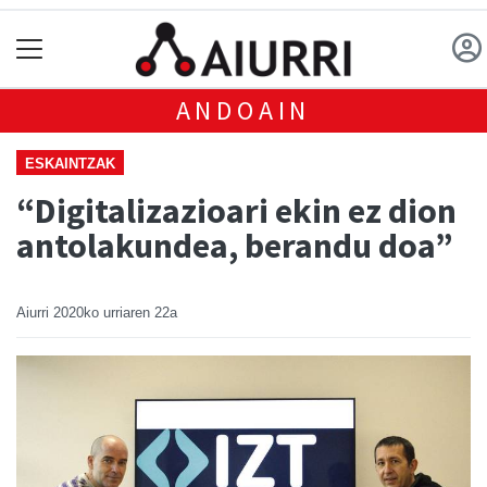
ANDOAIN
ESKAINTZAK
“Digitalizazioari ekin ez dion
antolakundea, berandu doa”
Aiurri
2020ko urriaren 22a