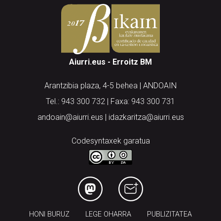
Aiurri.eus - Erroitz BM
Arantzibia plaza, 4-5 behea | ANDOAIN
Tel.: 943 300 732 | Faxa: 943 300 731
andoain@aiurri.eus | idazkaritza@aiurri.eus
Codesyntaxek garatua
HONI BURUZ
LEGE OHARRA
PUBLIZITATEA