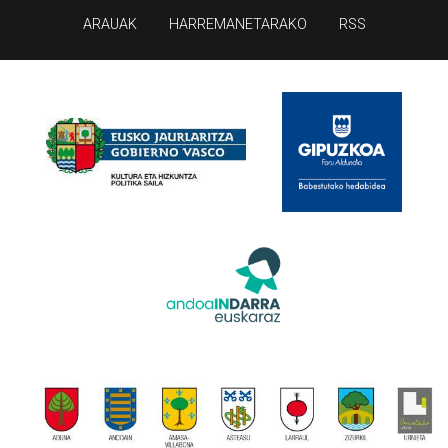
ARAUAK
HARREMANETARAKO
RSS