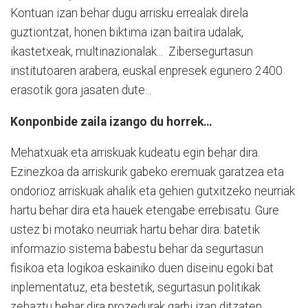
Kontuan izan behar dugu arrisku errealak direla
guztiontzat, honen biktima izan baitira udalak,
ikastetxeak, multinazionalak...
Zibersegurtasun
institutoaren arabera, euskal enpresek egunero 2400
erasotik gora jasaten dute...
Konponbide zaila izango du horrek…
Mehatxuak eta arriskuak kudeatu egin behar dira.
Ezinezkoa da arriskurik gabeko eremuak garatzea eta
ondorioz arriskuak ahalik eta gehien gutxitzeko neurriak
hartu behar dira eta hauek etengabe errebisatu. Gure
ustez bi motako neurriak hartu behar dira: batetik
informazio sistema babestu behar da segurtasun
fisikoa eta logikoa eskainiko duen diseinu egoki bat
inplementatuz, eta bestetik, segurtasun politikak
zehaztu behar dira prozedurak garbi izan ditzaten