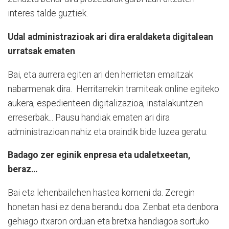
interes talde guztiek.
Udal administrazioak ari dira eraldaketa digitalean
urratsak ematen
Bai, eta aurrera egiten ari den herrietan emaitzak
nabarmenak dira.
Herritarrekin tramiteak online egiteko
aukera, espedienteen digitalizazioa, instalakuntzen
erreserbak... Pausu handiak ematen ari dira
administrazioan nahiz eta oraindik bide luzea geratu.
Badago zer eginik enpresa eta udaletxeetan,
beraz…
Bai eta lehenbailehen hastea komeni da. Zeregin
honetan hasi ez dena berandu doa. Zenbat eta denbora
gehiago itxaron orduan eta bretxa handiagoa sortuko