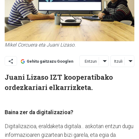
Mikel Corcuera eta Juani Lizaso.
Entzun
Itzuli
Gehitu gaitzazu Googlen
Juani Lizaso IZT kooperatibako
ordezkariari elkarrizketa.
Baina zer da digitalizazioa?
Digitalizazioa, eraldaketa digitala... askotan entzun dugu
informazioaren gizartean bizi garela, eta egia da.