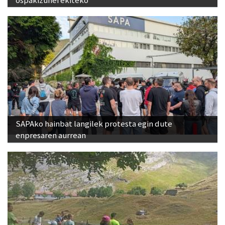
ospakizunei ekiteko
SAPAko hainbat langilek protesta egin dute
enpresaren aurrean