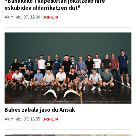
"Banakako Txapelketan jokatzeko nire
eskubidea aldarrikatzen dut"
Aiurri
abu 07, 12:00
URNIETA
Babes zabala jaso du Ansak
Aiurri
abu 07, 13:55
URNIETA