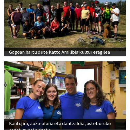
Gogoan hartu dute Katto Amilibia kultur eragilea
Kantujira, auzo-afaria eta dantzaldia, asteburuko