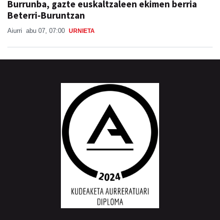
Burrunba, gazte euskaltzaleen ekimen berria
Beterri-Buruntzan
Aiurri
abu 07, 07:00
URNIETA