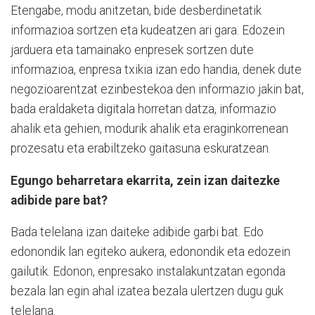
Etengabe, modu anitzetan, bide desberdinetatik
informazioa sortzen eta kudeatzen ari gara. Edozein
jarduera eta tamainako enpresek sortzen dute
informazioa, enpresa txikia izan edo handia, denek dute
negozioarentzat ezinbestekoa den informazio jakin bat,
bada eraldaketa digitala horretan datza, informazio
ahalik eta gehien, modurik ahalik eta eraginkorrenean
prozesatu eta erabiltzeko gaitasuna eskuratzean.
Egungo beharretara ekarrita, zein izan daitezke
adibide pare bat?
Bada telelana izan daiteke adibide garbi bat. Edo
edonondik lan egiteko aukera, edonondik eta edozein
gailutik. Edonon, enpresako instalakuntzatan egonda
bezala lan egin ahal izatea bezala ulertzen dugu guk
telelana.