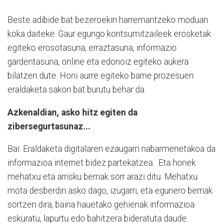
Beste adibide bat bezeroekin harremantzeko moduan
koka daiteke. Gaur egungo kontsumitzaileek erosketak
egiteko erosotasuna, erraztasuna, informazio
gardentasuna, online eta edonoiz egiteko aukera
bilatzen dute. Honi aurre egiteko barne prozesuen
eraldaketa sakon bat burutu behar da.
Azkenaldian, asko hitz egiten da
zibersegurtasunaz...
Bai. Eraldaketa digitalaren ezaugarri nabarmenetakoa da
informazioa internet bidez partekatzea.
Eta honek
mehatxu eta arrisku berriak sorr arazi ditu. Mehatxu
mota desberdin asko dago, izugarri, eta egunero berriak
sortzen dira, baina hauetako gehienak informazioa
eskuratu, lapurtu edo bahitzera bideratuta daude.