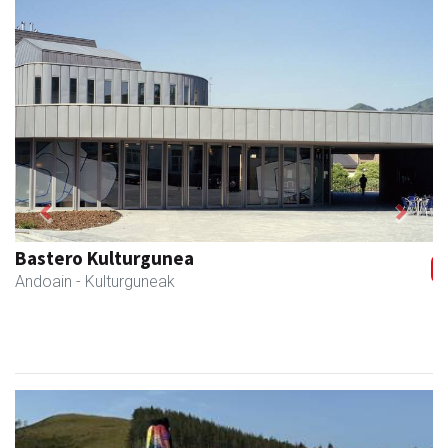
Previous
Next
Bastero Kulturgunea
Andoain
- Kulturguneak