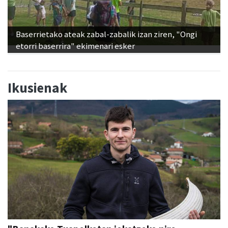
Baserrietako ateak zabal-zabalik izan ziren, "Ongi
etorri baserrira" ekimenari esker
Ikusienak