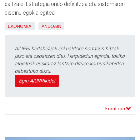
baitzaie. Estrategia ondo definitzea eta sistemaren
diseinu egokia egitea.
EKONOMIA
ANDOAIN
AIURRI hedabideak eskualdeko nortasun hitzak
jaso eta zabaltzen ditu. Harpidedun eginda, tokiko
albisteak euskaraz lantzen dituen komunikabidea
babestuko duzu.
Egin AIURRIkide!
Erantzun