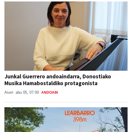
Junkal Guerrero andoaindarra, Donostiako
Musika Hamabostaldiko protagonista
Aiurri
abu 05, 07:00
ANDOAIN