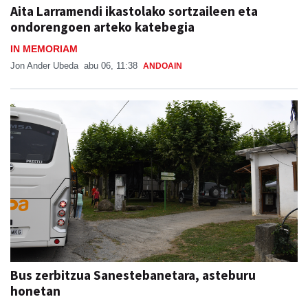
Aita Larramendi ikastolako sortzaileen eta
ondorengoen arteko katebegia
IN MEMORIAM
Jon Ander Ubeda
abu 06, 11:38
ANDOAIN
Bus zerbitzua Sanestebanetara, asteburu
honetan