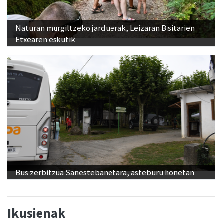
Naturan murgiltzeko jarduerak, Leizaran Bisitarien
Etxearen eskutik
Bus zerbitzua Sanestebanetara, asteburu honetan
Ikusienak