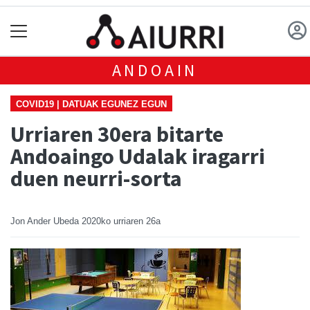
ANDOAIN
COVID19 | DATUAK EGUNEZ EGUN
Urriaren 30era bitarte
Andoaingo Udalak iragarri
duen neurri-sorta
Jon Ander Ubeda
2020ko urriaren 26a