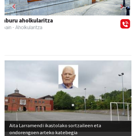
Previous
Next
Aldama tapia aholkularitza
Andoain
- Aholkularitza
Aita Larramendi ikastolako sortzaileen eta
ondorengoen arteko katebegia