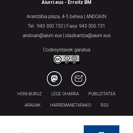
Aiurri.eus - Erroitz BM
Arantzibia plaza, 4-5 behea | ANDOAIN
Tel.: 943 300 732 | Faxa: 943 300 731
andoain@aiurri.eus | idazkaritza@aiurri.eus
Codesyntaxek garatua
HONI BURUZ
LEGE OHARRA
PUBLIZITATEA
ARAUAK
HARREMANETARAKO
RSS