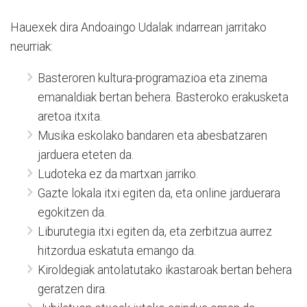
Hauexek dira Andoaingo Udalak indarrean jarritako
neurriak:
Basteroren kultura-programazioa eta zinema
emanaldiak bertan behera. Basteroko erakusketa
aretoa itxita.
Musika eskolako bandaren eta abesbatzaren
jarduera eteten da.
Ludoteka ez da martxan jarriko.
Gazte lokala itxi egiten da, eta online jarduerara
egokitzen da.
Liburutegia itxi egiten da, eta zerbitzua aurrez
hitzordua eskatuta emango da.
Kiroldegiak antolatutako ikastaroak bertan behera
geratzen dira.