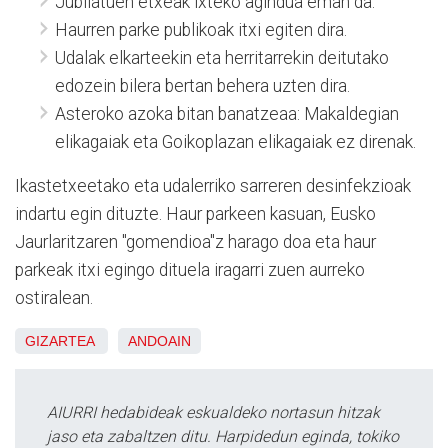
Jubilatuen etxeak ixteko agindua eman da.
Haurren parke publikoak itxi egiten dira.
Udalak elkarteekin eta herritarrekin deitutako
edozein bilera bertan behera uzten dira.
Asteroko azoka bitan banatzeaa: Makaldegian
elikagaiak eta Goikoplazan elikagaiak ez direnak.
Ikastetxeetako eta udalerriko sarreren desinfekzioak
indartu egin dituzte. Haur parkeen kasuan, Eusko
Jaurlaritzaren "gomendioa"z harago doa eta haur
parkeak itxi egingo dituela iragarri zuen aurreko
ostiralean.
GIZARTEA
ANDOAIN
AIURRI hedabideak eskualdeko nortasun hitzak
jaso eta zabaltzen ditu. Harpidedun eginda, tokiko