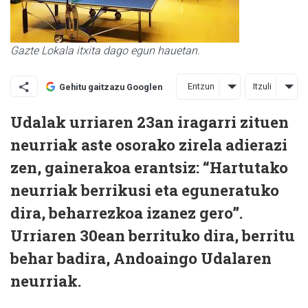
Gazte Lokala itxita dago egun hauetan.
Entzun
Itzuli
Gehitu gaitzazu Googlen
Udalak urriaren 23an iragarri zituen
neurriak aste osorako zirela adierazi
zen, gainerakoa erantsiz: “Hartutako
neurriak berrikusi eta eguneratuko
dira, beharrezkoa izanez gero”.
Urriaren 30ean berrituko dira, berritu
behar badira, Andoaingo Udalaren
neurriak.