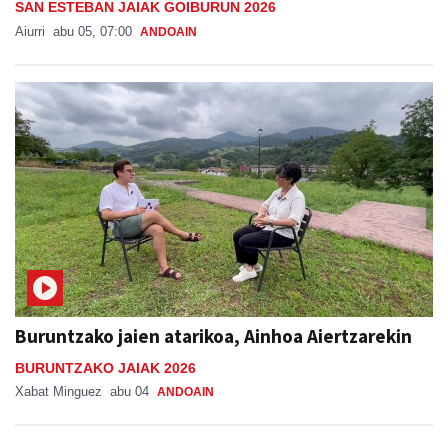
SAN ESTEBAN JAIAK GOIBURUN 2026
Aiurri
abu 05, 07:00
ANDOAIN
Buruntzako jaien atarikoa, Ainhoa Aiertzarekin
BURUNTZAKO JAIAK 2026
Xabat Minguez
abu 04
ANDOAIN