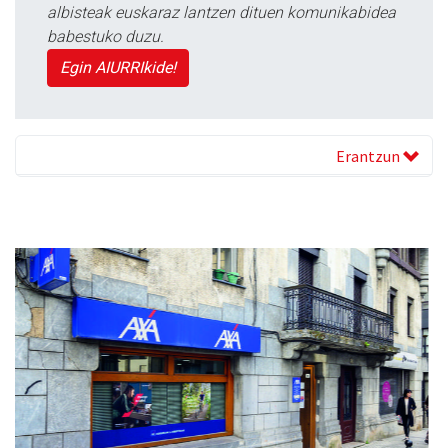
albisteak euskaraz lantzen dituen komunikabidea
babestuko duzu.
Egin AIURRIkide!
Erantzun