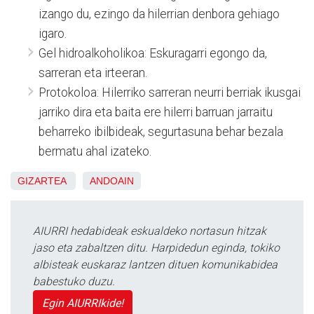
izango du, ezingo da hilerrian denbora gehiago
igaro.
Gel hidroalkoholikoa: Eskuragarri egongo da,
sarreran eta irteeran.
Protokoloa: Hilerriko sarreran neurri berriak ikusgai
jarriko dira eta baita ere hilerri barruan jarraitu
beharreko ibilbideak, segurtasuna behar bezala
bermatu ahal izateko.
GIZARTEA
ANDOAIN
AIURRI hedabideak eskualdeko nortasun hitzak
jaso eta zabaltzen ditu. Harpidedun eginda, tokiko
albisteak euskaraz lantzen dituen komunikabidea
babestuko duzu.
Egin AIURRIkide!