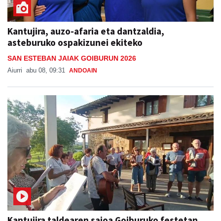
Kantujira, auzo-afaria eta dantzaldia,
asteburuko ospakizunei ekiteko
SAN ESTEBAN JAIAK GOIBURUN 2026
Aiurri
abu 08, 09:31
ANDOAIN
Kantujira taldearen saioa Goiburuko festetan