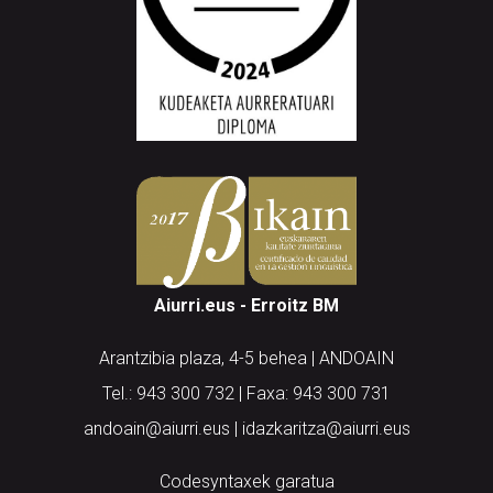
Aiurri.eus - Erroitz BM
Arantzibia plaza, 4-5 behea | ANDOAIN
Tel.: 943 300 732 | Faxa: 943 300 731
andoain@aiurri.eus | idazkaritza@aiurri.eus
Codesyntaxek garatua