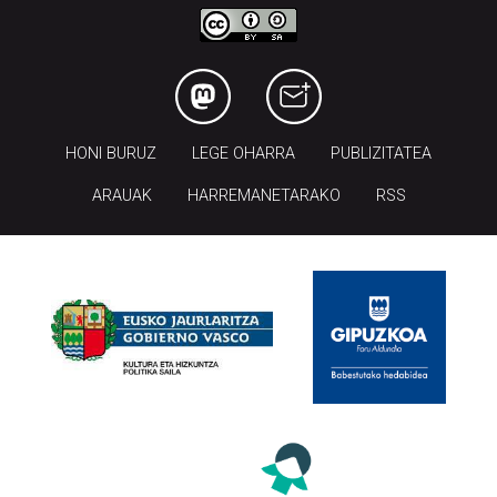
HONI BURUZ
LEGE OHARRA
PUBLIZITATEA
ARAUAK
HARREMANETARAKO
RSS