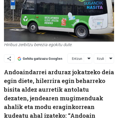
Hiribus zerbitzu berezia egokitu dute.
Entzun
Itzuli
Gehitu gaitzazu Googlen
Andoaindarrei arduraz jokatzeko deia
egin diete, hilerrira egin beharreko
bisita aldez aurretik antolatu
dezaten, jendearen mugimenduak
ahalik eta modu eraginkorrean
kudeatu ahal izateko: “Andoain