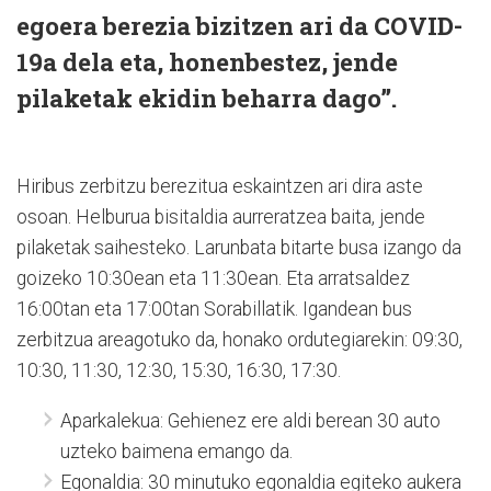
egoera berezia bizitzen ari da COVID-
19a dela eta, honenbestez, jende
pilaketak ekidin beharra dago”.
Hiribus zerbitzu berezitua eskaintzen ari dira aste
osoan. Helburua bisitaldia aurreratzea baita, jende
pilaketak saihesteko. Larunbata bitarte busa izango da
goizeko 10:30ean eta 11:30ean. Eta arratsaldez
16:00tan eta 17:00tan Sorabillatik. Igandean bus
zerbitzua areagotuko da, honako ordutegiarekin: 09:30,
10:30, 11:30, 12:30, 15:30, 16:30, 17:30.
Aparkalekua: Gehienez ere aldi berean 30 auto
uzteko baimena emango da.
Egonaldia: 30 minutuko egonaldia egiteko aukera