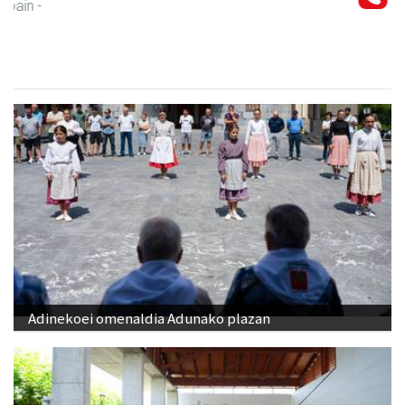
Andoain
- Autoeskolak
Adinekoei omenaldia Adunako plazan