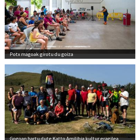
Potx magoak girotu du goiza
Gogoan hartu dute Katto Amilibia kultur eragilea