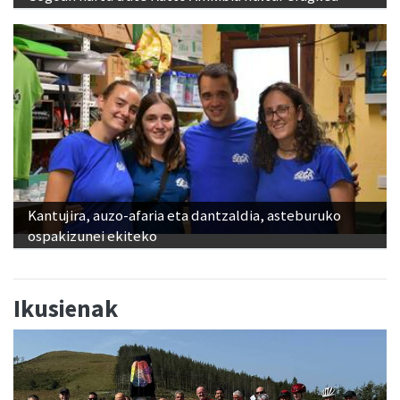
Kantujira, auzo-afaria eta dantzaldia, asteburuko
ospakizunei ekiteko
Ikusienak