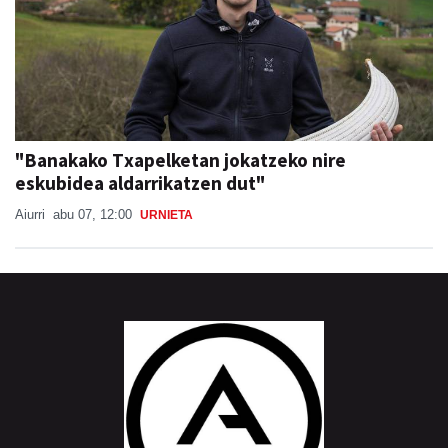
"Banakako Txapelketan jokatzeko nire
eskubidea aldarrikatzen dut"
Aiurri
abu 07, 12:00
URNIETA