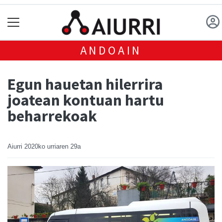
ANDOAIN
Egun hauetan hilerrira
joatean kontuan hartu
beharrekoak
Aiurri
2020ko urriaren 29a