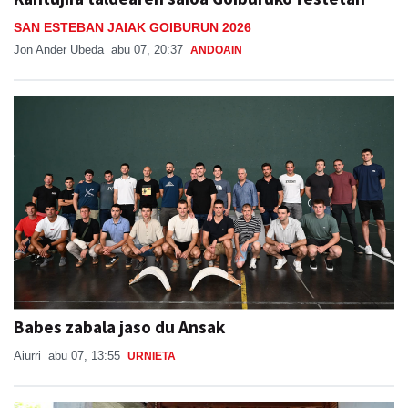
SAN ESTEBAN JAIAK GOIBURUN 2026
Jon Ander Ubeda
abu 07, 20:37
ANDOAIN
Babes zabala jaso du Ansak
Aiurri
abu 07, 13:55
URNIETA