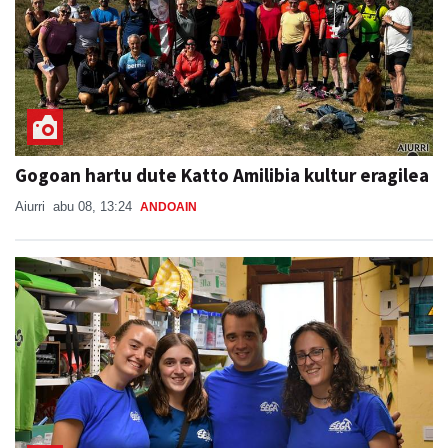
Gogoan hartu dute Katto Amilibia kultur eragilea
Aiurri
abu 08, 13:24
ANDOAIN