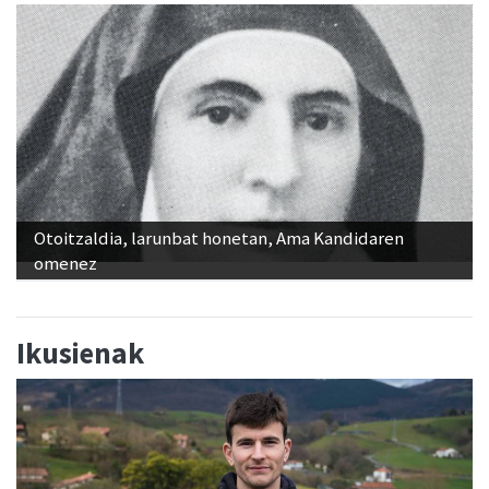
Otoitzaldia, larunbat honetan, Ama Kandidaren
omenez
Ikusienak