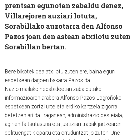
prentsan egunotan zabaldu denez,
Villarejoren auziari lotuta,
Sorabillako auzotarra den Alfonso
Pazos joan den astean atxilotu zuten
Sorabillan bertan.
Bere bikotekidea atxilotu zuten ere, baina egun
espetxean dagoen bakarra Pazos da.
Nazio mailako hedabideetan zabaldutako
informazioaren arabera Alfonso Pazos Logroñoko
espetxean zortzi urte eta erdiko kartzela zigorra
betetzen ari da. Iraganean, administrazio desleiala,
agirien faltsutasuna eta justiziari trabak jartzearen
delituengatik epaitu eta erruduntzat jo zuten. Une