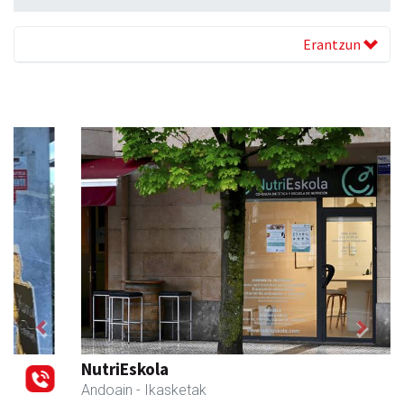
Erantzun
Previous
Next
NutriEskola
Andoain
- Ikasketak