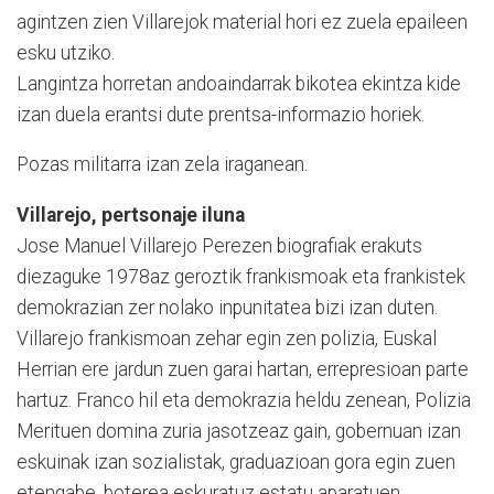
agintzen zien Villarejok material hori ez zuela epaileen
esku utziko.
Langintza horretan andoaindarrak bikotea ekintza kide
izan duela erantsi dute prentsa-informazio horiek.
Pozas militarra izan zela iraganean.
Villarejo, pertsonaje iluna
Jose Manuel Villarejo Perezen biografiak erakuts
diezaguke 1978az geroztik frankismoak eta frankistek
demokrazian zer nolako inpunitatea bizi izan duten.
Villarejo frankismoan zehar egin zen polizia, Euskal
Herrian ere jardun zuen garai hartan, errepresioan parte
hartuz. Franco hil eta demokrazia heldu zenean, Polizia
Merituen domina zuria jasotzeaz gain, gobernuan izan
eskuinak izan sozialistak, graduazioan gora egin zuen
etengabe, boterea eskuratuz estatu aparatuen