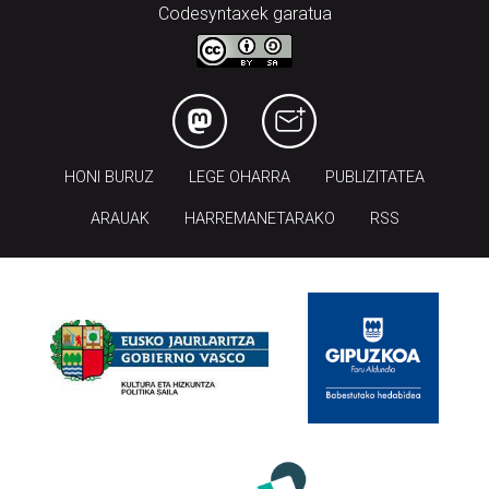
Codesyntaxek garatua
HONI BURUZ
LEGE OHARRA
PUBLIZITATEA
ARAUAK
HARREMANETARAKO
RSS