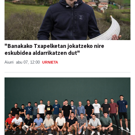
"Banakako Txapelketan jokatzeko nire
eskubidea aldarrikatzen dut"
Aiurri
abu 07, 12:00
URNIETA