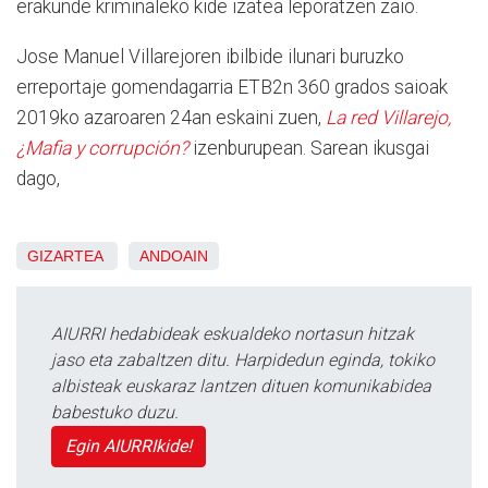
erakunde kriminaleko kide izatea leporatzen zaio.
Jose Manuel Villarejoren ibilbide ilunari buruzko
erreportaje gomendagarria ETB2n 360 grados saioak
2019ko azaroaren 24an eskaini zuen,
La red Villarejo,
¿Mafia y corrupción?
izenburupean. Sarean ikusgai
dago,
GIZARTEA
ANDOAIN
AIURRI hedabideak eskualdeko nortasun hitzak
jaso eta zabaltzen ditu. Harpidedun eginda, tokiko
albisteak euskaraz lantzen dituen komunikabidea
babestuko duzu.
Egin AIURRIkide!