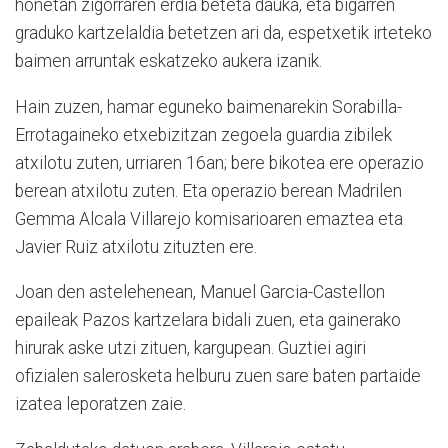
honetan zigorraren erdia beteta dauka, eta bigarren
graduko kartzelaldia betetzen ari da, espetxetik irteteko
baimen arruntak eskatzeko aukera izanik.
Hain zuzen, hamar eguneko baimenarekin Sorabilla-
Errotagaineko etxebizitzan zegoela guardia zibilek
atxilotu zuten, urriaren 16an; bere bikotea ere operazio
berean atxilotu zuten. Eta operazio berean Madrilen
Gemma Alcala Villarejo komisarioaren emaztea eta
Javier Ruiz atxilotu zituzten ere.
Joan den astelehenean, Manuel Garcia-Castellon
epaileak Pazos kartzelara bidali zuen, eta gainerako
hirurak aske utzi zituen, kargupean. Guztiei agiri
ofizialen salerosketa helburu zuen sare baten partaide
izatea leporatzen zaie.