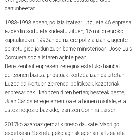
barrunbeetan.
1983-1993 epean, polizia izateari utzi, eta 46 enpresa
ezberdin sortu eta kudeatu zituen, 16 milioi euroko
kapitalarekin. 1993an berriz ere polizia izanik, agente
sekretu gisa jardun zuen barne ministerioan, Jose Luis
Corcuera sozialistaren aginte pean.
Bere zenbait enpresen zeregina estatuko hainbat
pertsonen bizitza pribatuak ikertzea izan da urtetan.
Luzea da ikertuen zerrenda: politikoak, kazetariak,
enpresarioak... kabitzen diren bertan; besteak beste,
Juan Carlos errege emeritoa eta honen maitale, eta
ustez negozio-bazkide, izan zen Corinna Larsen.
2017ko azaroaz geroztik preso daukate Madrilgo
espetxean. Sekretu peko agiriak agerian jartzea eta