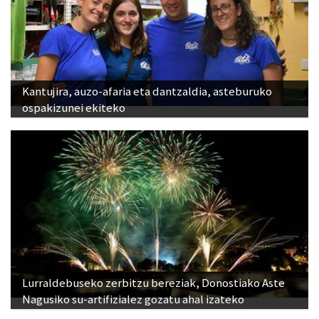
Kantujira, auzo-afaria eta dantzaldia, asteburuko
ospakizunei ekiteko
Lurraldebuseko zerbitzu bereziak, Donostiako Aste
Nagusiko su-artifizialez gozatu ahal izateko