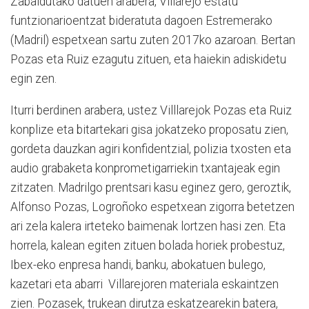
Zabaldutako datuen arabera, Villarejo estatu
funtzionarioentzat bideratuta dagoen Estremerako
(Madril) espetxean sartu zuten 2017ko azaroan. Bertan
Pozas eta Ruiz ezagutu zituen, eta haiekin adiskidetu
egin zen.
Iturri berdinen arabera, ustez Villlarejok Pozas eta Ruiz
konplize eta bitartekari gisa jokatzeko proposatu zien,
gordeta dauzkan agiri konfidentzial, polizia txosten eta
audio grabaketa konprometigarriekin txantajeak egin
zitzaten. Madrilgo prentsari kasu eginez gero, geroztik,
Alfonso Pozas, Logroñoko espetxean zigorra betetzen
ari zela kalera irteteko baimenak lortzen hasi zen. Eta
horrela, kalean egiten zituen bolada horiek probestuz,
Ibex-eko enpresa handi, banku, abokatuen bulego,
kazetari eta abarri Villarejoren materiala eskaintzen
zien. Pozasek, trukean dirutza eskatzearekin batera,