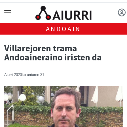
ANDOAIN
Villarejoren trama
Andoaineraino iristen da
Aiurri
2020ko urriaren 31