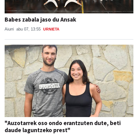
Babes zabala jaso du Ansak
Aiurri
abu 07, 13:55
URNIETA
"Auzotarrek oso ondo erantzuten dute, beti
daude laguntzeko prest"