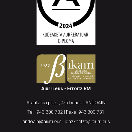
Aiurri.eus - Erroitz BM
Arantzibia plaza, 4-5 behea | ANDOAIN
Tel.: 943 300 732 | Faxa: 943 300 731
andoain@aiurri.eus | idazkaritza@aiurri.eus