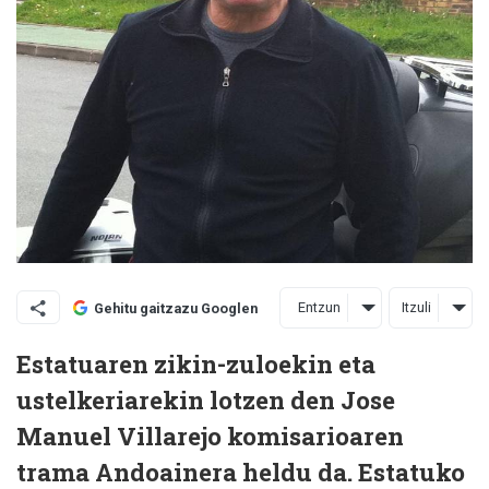
Entzun
Itzuli
Gehitu gaitzazu Googlen
Estatuaren zikin-zuloekin eta
ustelkeriarekin lotzen den Jose
Manuel Villarejo komisarioaren
trama Andoainera heldu da. Estatuko