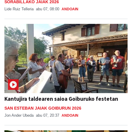
SORABILLAKO JAIAK 2026
Lide Ruiz Telleria
abu 07, 08:00
ANDOAIN
Kantujira taldearen saioa Goiburuko festetan
SAN ESTEBAN JAIAK GOIBURUN 2026
Jon Ander Ubeda
abu 07, 20:37
ANDOAIN