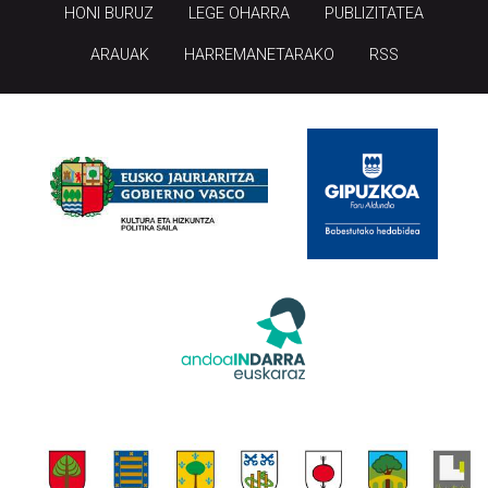
HONI BURUZ
LEGE OHARRA
PUBLIZITATEA
ARAUAK
HARREMANETARAKO
RSS