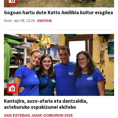
Gogoan hartu dute Katto Amilibia kultur eragilea
Aiurri
abu 08, 13:24
ANDOAIN
Kantujira, auzo-afaria eta dantzaldia,
asteburuko ospakizunei ekiteko
SAN ESTEBAN JAIAK GOIBURUN 2026