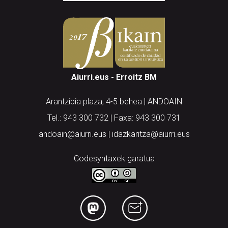
Aiurri.eus - Erroitz BM
Arantzibia plaza, 4-5 behea | ANDOAIN
Tel.: 943 300 732 | Faxa: 943 300 731
andoain@aiurri.eus | idazkaritza@aiurri.eus
Codesyntaxek garatua