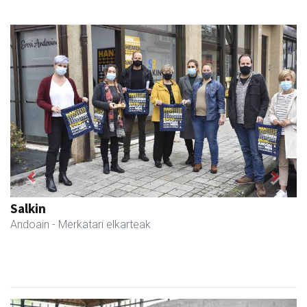
Previous
Next
Salkin
Andoain
- Merkatari elkarteak