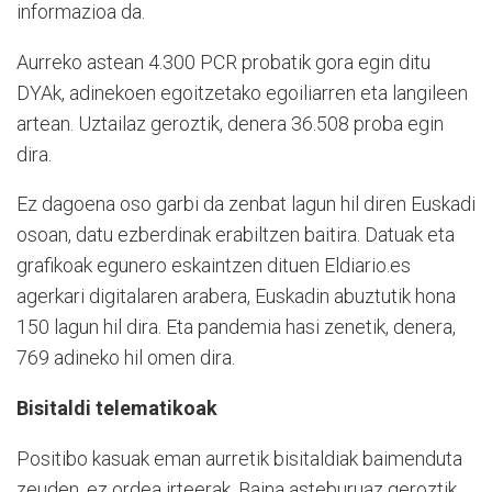
informazioa da.
Aurreko astean 4.300 PCR probatik gora egin ditu
DYAk, adinekoen egoitzetako egoiliarren eta langileen
artean. Uztailaz geroztik, denera 36.508 proba egin
dira.
Ez dagoena oso garbi da zenbat lagun hil diren Euskadi
osoan, datu ezberdinak erabiltzen baitira. Datuak eta
grafikoak egunero eskaintzen dituen Eldiario.es
agerkari digitalaren arabera, Euskadin abuztutik hona
150 lagun hil dira. Eta pandemia hasi zenetik, denera,
769 adineko hil omen dira.
Bisitaldi telematikoak
Positibo kasuak eman aurretik bisitaldiak baimenduta
zeuden, ez ordea irteerak. Baina asteburuaz geroztik