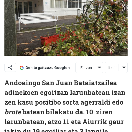
Entzun
Itzuli
Gehitu gaitzazu Googlen
Andoaingo San Juan Bataiatzailea
adinekoen egoitzan larunbatean izan
zen kasu positibo sorta agerraldi edo
brote
batean bilakatu da. 10 ziren
larunbatean, atzo 11 eta Aiurrik gaur
jakin du 19 egoiliar eta 3 langile