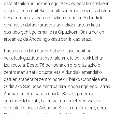
bataiatzailea adinekoen egoitzako egoera kontrolpean
dagoela esan daiteke. Lasaitasunerako mezua zabaldu
behar da, beraz. Izan ere azken orduetan Aldundiak
emandako datuen arabera, adinekoen artean kasu
positibo gehiago eman dira Gipuzkoan. Baina horien
artean ez da Andoaingo kasu berririk adierazi.
Bada beste datu baikor bat ere, kasu positibo
horietatik guztietatik ospitale-arreta soilik bik behar
izan dutela. Beste 76 pertsona erreferentziazko bi
zentroetan artatu dituzte, eta Aldundiak emandako
datuen arabera bi zentro horiek Eibarko Ospitalea eta
Ordiziako San Jose zentroa dira. Andoaingo egoiliarrak
Andoainen erroldatuta daude. Beraz, gainerako
herrikideak bezala, haientzat ere erreferentziazko
ospitala Tolosako Asuncion Klinika da. Hala ere, gerta