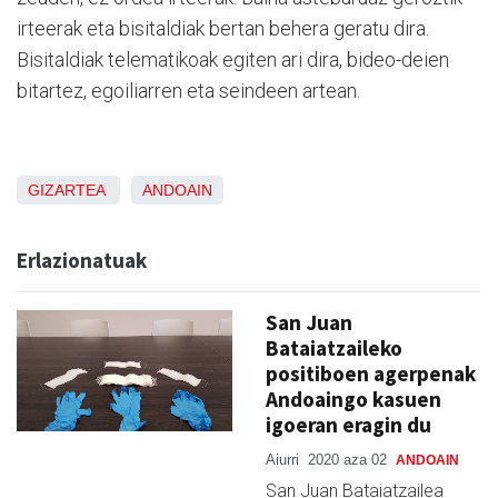
irteerak eta bisitaldiak bertan behera geratu dira.
Bisitaldiak telematikoak egiten ari dira, bideo-deien
bitartez, egoiliarren eta seindeen artean.
GIZARTEA
ANDOAIN
Erlazionatuak
San Juan
Bataiatzaileko
positiboen agerpenak
Andoaingo kasuen
igoeran eragin du
Aiurri
2020 aza 02
ANDOAIN
San Juan Bataiatzailea