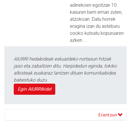
adinekoen egoitzan 10
kasuren berri eman zuten,
atzokoan. Datu horrek
eragina izan du asteburu
osoko kutsatu kopuruaren
azken …
AIURRI hedabideak eskualdeko nortasun hitzak
jaso eta zabaltzen ditu. Harpidedun eginda, tokiko
albisteak euskaraz lantzen dituen komunikabidea
babestuko duzu.
Egin AIURRIkide!
Erantzun