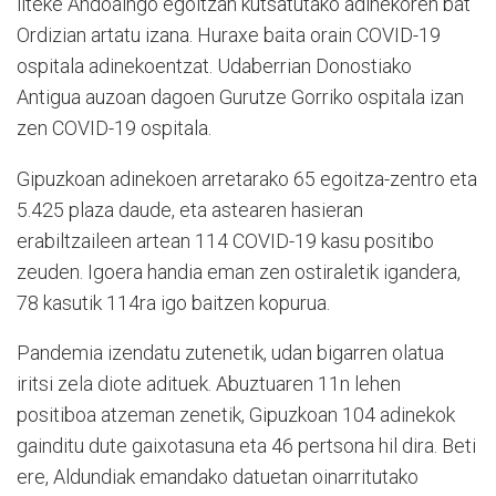
liteke Andoaingo egoitzan kutsatutako adinekoren bat
Ordizian artatu izana. Huraxe baita orain COVID-19
ospitala adinekoentzat. Udaberrian Donostiako
Antigua auzoan dagoen Gurutze Gorriko ospitala izan
zen COVID-19 ospitala.
Gipuzkoan adinekoen arretarako 65 egoitza-zentro eta
5.425 plaza daude, eta astearen hasieran
erabiltzaileen artean 114 COVID-19 kasu positibo
zeuden. Igoera handia eman zen ostiraletik igandera,
78 kasutik 114ra igo baitzen kopurua.
Pandemia izendatu zutenetik, udan bigarren olatua
iritsi zela diote adituek. Abuztuaren 11n lehen
positiboa atzeman zenetik, Gipuzkoan 104 adinekok
gainditu dute gaixotasuna eta 46 pertsona hil dira. Beti
ere, Aldundiak emandako datuetan oinarritutako