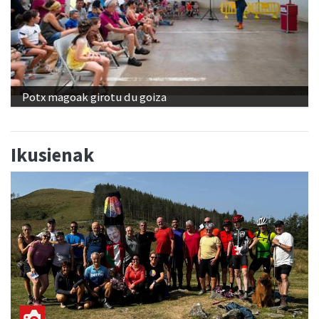
Potx magoak girotu du goiza
Ikusienak