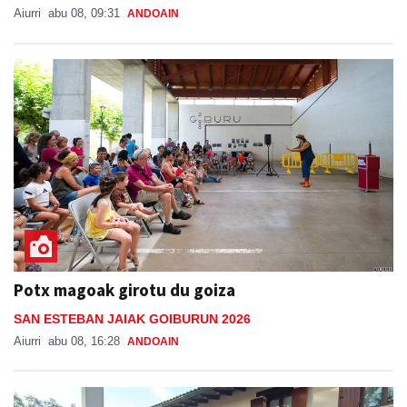
Aiurri
abu 08, 09:31
ANDOAIN
Potx magoak girotu du goiza
SAN ESTEBAN JAIAK GOIBURUN 2026
Aiurri
abu 08, 16:28
ANDOAIN