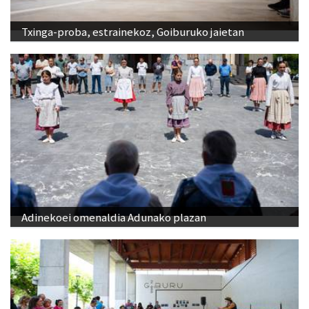
Txinga-proba, estrainekoz, Goiburuko jaietan
Adinekoei omenaldia Adunako plazan