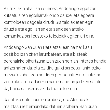
Aiurrik jakin ahal izan duenez, Andoaingo egoitzan
kutsatu ziren egoiliarrak ondo daude, eta egoera
kontrolpean dagoela dirudi. Bisitaldiak eten egin
dituzte eta egoiliarren eta senideen arteko
komunikazioari eusteko teledeiak egiten ari dira.
Andoaingo San Juan Bataiatzailean hamar kasu
positibo izan ziren larunbatean, eta albisteak
berehalako oihartzuna izan zuen herrian. Interes handia
antzematen da, eta ez dira gutxi sareetan animozko
mezuak zabaltzen ari diren pertsonak. Aiurri astekaria
zentroko arduradunekin harremanetan jartzen saiatu
da, baina saiakerak ez du fruiturik eman.
Jasotako datu apurren arabera, eta Aldundiak
maiztasunez emandako datuen arabera, San Juan