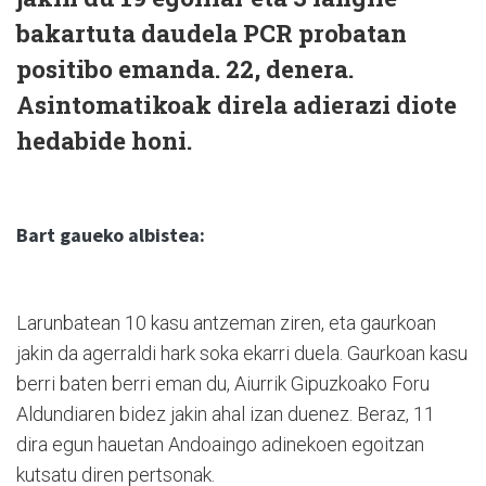
bakartuta daudela PCR probatan
positibo emanda. 22, denera.
Asintomatikoak direla adierazi diote
hedabide honi.
Bart gaueko albistea:
Larunbatean 10 kasu antzeman ziren, eta gaurkoan
jakin da agerraldi hark soka ekarri duela. Gaurkoan kasu
berri baten berri eman du, Aiurrik Gipuzkoako Foru
Aldundiaren bidez jakin ahal izan duenez. Beraz, 11
dira egun hauetan Andoaingo adinekoen egoitzan
kutsatu diren pertsonak.