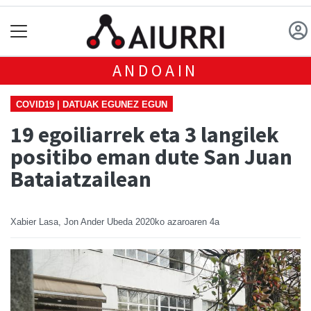
ANDOAIN
COVID19 | DATUAK EGUNEZ EGUN
19 egoiliarrek eta 3 langilek
positibo eman dute San Juan
Bataiatzailean
Xabier Lasa, Jon Ander Ubeda
2020ko azaroaren 4a