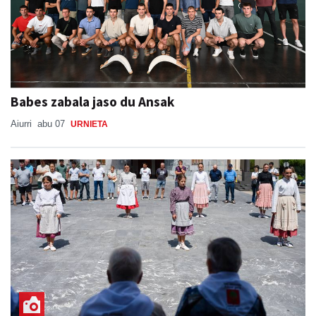
Babes zabala jaso du Ansak
Aiurri
abu 07
URNIETA