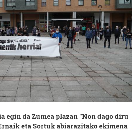
dia egin da Zumea plazan "Non dago diru
Ernaik eta Sortuk abiarazitako ekimena