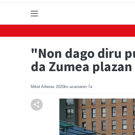
"Non dago diru p
da Zumea plazan
Mikel Arberas
2020ko azaroaren 7a