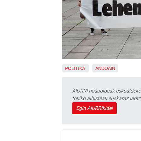
POLITIKA
ANDOAIN
AIURRI hedabideak eskualdeko n
tokiko albisteak euskaraz lan
Egin AIURRIkide!