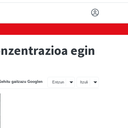
nzentrazioa egin
Gehitu gaitzazu Googlen
Entzun
Itzuli