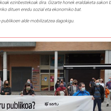
likoak ezinbestekoak dira. Gizarte honek eraldaketa sakon 
rriko dituen eredu sozial eta ekonomiko bat.
io publikoen alde mobilizatzea dagokigu.