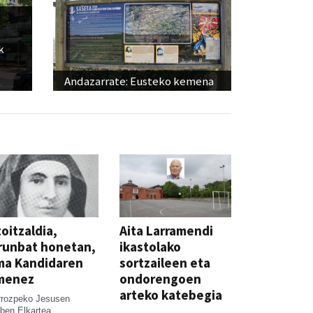
k
Andazarrate: Eusteko kemena
oitzaldia,
Aita Larramendi
runbat honetan,
ikastolako
ma Kandidaren
sortzaileen eta
menez
ondorengoen
arteko katebegia
rrozpeko Jesusen
ben Elkartea