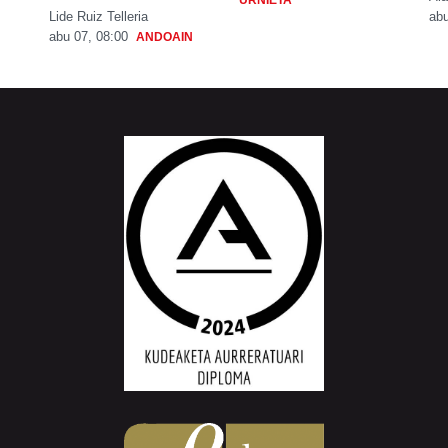
Lide Ruiz Telleria
abu
abu 07, 08:00
ANDOAIN