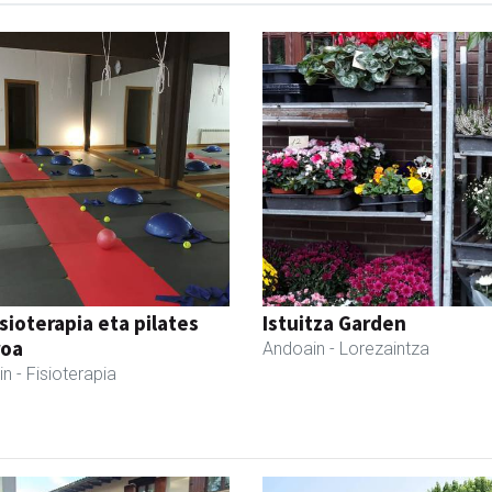
isioterapia eta pilates
Istuitza Garden
roa
Andoain
- Lorezaintza
in
- Fisioterapia