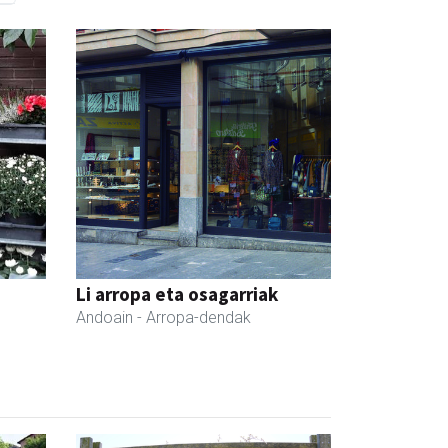
Li arropa eta osagarriak
Andoain
- Arropa-dendak