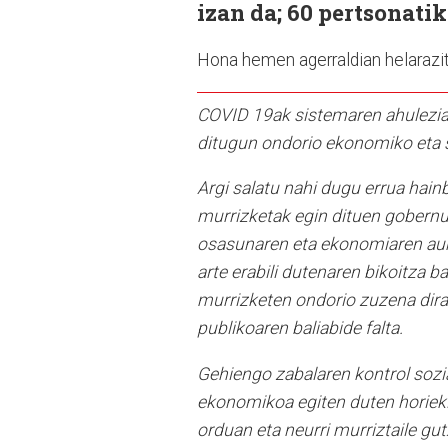
izan da; 60 pertsonatik
Hona hemen agerraldian helarazi
COVID 19ak sistemaren ahuleziak
ditugun ondorio ekonomiko eta so
Argi salatu nahi dugu errua hain
murrizketak egin dituen gobernu
osasunaren eta ekonomiaren aurre
arte erabili dutenaren bikoitza 
murrizketen ondorio zuzena dira
publikoaren baliabide falta.
Gehiengo zabalaren kontrol sozia
ekonomikoa egiten duten horiekin
orduan eta neurri murriztaile gu