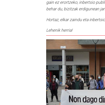
gain ez erortzeko, inbertsio pub
behar du, bizitzak erdigunean ja
Hortaz, elkar zaindu eta inberts
Lehenik herria!