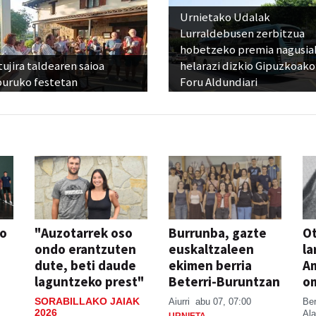
Urnietako Udalak
Lurraldebusen zerbitzua
hobetzeko premia nagusia
ujira taldearen saioa
helarazi dizkio Gipuzkoako
buruko festetan
Foru Aldundiari
so
"Auzotarrek oso
Burrunba, gazte
Ot
ondo erantzuten
euskaltzaleen
la
dute, beti daude
ekimen berria
A
laguntzeko prest"
Beterri-Buruntzan
o
SORABILLAKO JAIAK
Aiurri
abu 07, 07:00
Be
2026
Ala
URNIETA