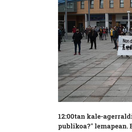
12:00tan kale-agerral
publikoa?" lemapean. 