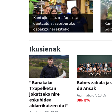
Kantujira, auzo-afaria eta
dantzaldia, asteburuko
Kant
ospakizunei ekiteko
Goi
Ikusienak
"Banakako
Babes zabala ja
Txapelketan
du Ansak
jokatzeko nire
Aiurri
abu 07, 13:55
eskubidea
URNIETA
aldarrikatzen dut"