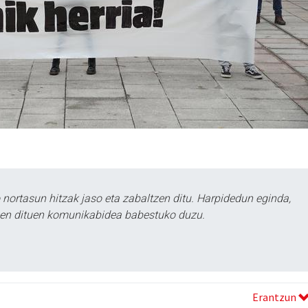
ortasun hitzak jaso eta zabaltzen ditu. Harpidedun eginda,
tzen dituen komunikabidea babestuko duzu.
Erantzun