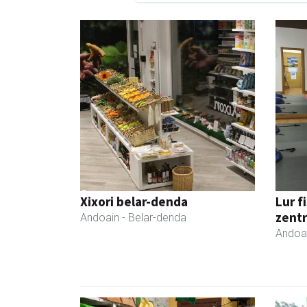
Xixori belar-denda
Lur f
zent
Andoain
- Belar-denda
Andoa