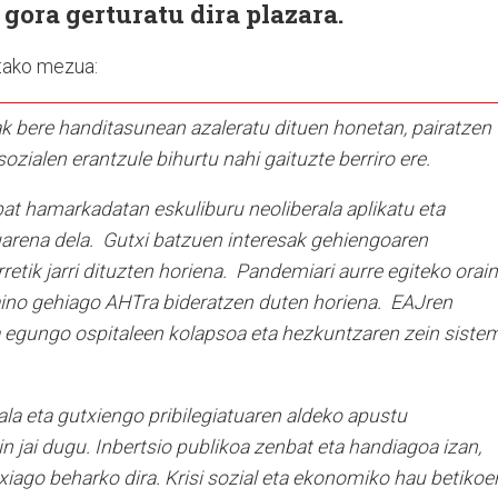
 gora gerturatu dira plazara.
tako mezua:
 bere handitasunean azaleratu dituen honetan, pairatzen
zialen erantzule bihurtu nahi gaituzte berriro ere.
bat hamarkadatan eskuliburu neoliberala aplikatu eta
arena dela. Gutxi batzuen interesak gehiengoaren
tik jarri dituzten horiena. Pandemiari aurre egiteko orain
baino gehiago AHTra bideratzen duten horiena. EAJren
 egungo ospitaleen kolapsoa eta hezkuntzaren zein siste
la eta gutxiengo pribilegiatuaren aldeko apustu
 jai dugu. Inbertsio publikoa zenbat eta handiagoa izan,
txiago beharko dira. Krisi sozial eta ekonomiko hau betikoe