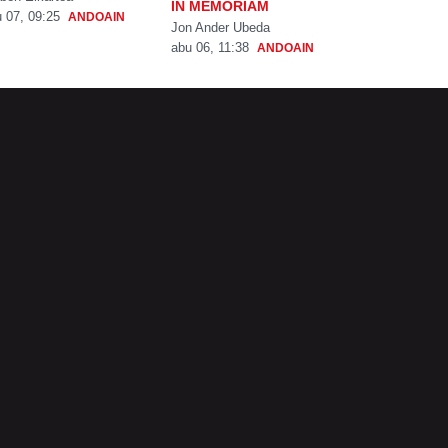
IN MEMORIAM
 07, 09:25
ANDOAIN
Jon Ander Ubeda
abu 06, 11:38
ANDOAIN