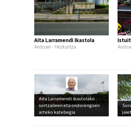
Aita Larramendi Ikastola
Istui
Andoain
- Hezkuntza
Andoa
Aita Larramendi ikastolako
sortzaileen eta ondorengoen
Sora
arteko katebegia
jaie