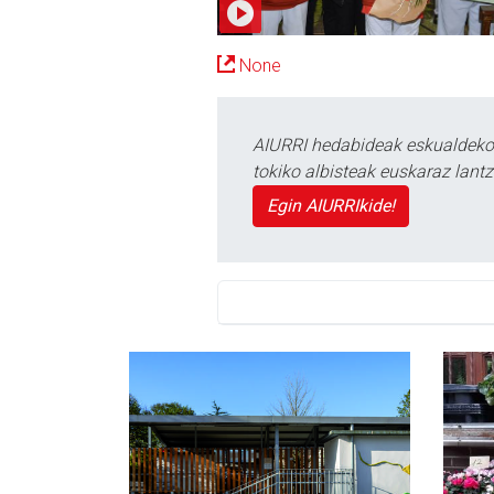
None
AIURRI hedabideak eskualdeko n
tokiko albisteak euskaraz lan
Egin AIURRIkide!