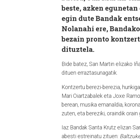
beste, azken egunetan 
egin dute Bandak ents
Nolanahi ere, Bandako
bezain pronto kontzer
dituztela.
Bide batez, San Martin elizako Iña
dituen erraztasunagatik.
Kontzertu berezi-berezia, hunkiga
Mari Oiartzabalek eta Joxe Ramon
berean, musika emanaldia, koronab
zuten, eta bereziki, oraindik orai
Iaz Bandak Santa Krutz elizan San
abesti estreinatu zituen:
Baltzuk