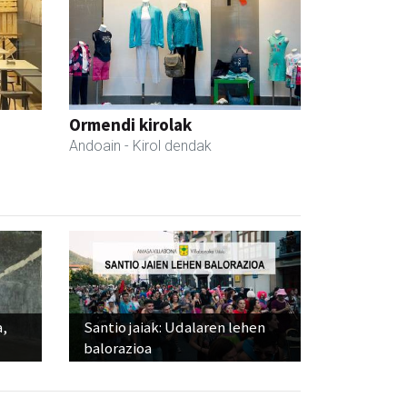
Ormendi kirolak
Andoain
- Kirol dendak
a,
Santio jaiak: Udalaren lehen
balorazioa