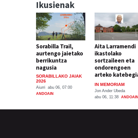
Ikusienak
Sorabilla Trail,
Aita Larramendi
aurtengo jaietako
ikastolako
berrikuntza
sortzaileen eta
nagusia
ondorengoen
arteko katebegi
SORABILLAKO JAIAK
2026
IN MEMORIAM
Aiurri
abu 06, 07:00
Jon Ander Ubeda
ANDOAIN
abu 06, 11:38
ANDOAI