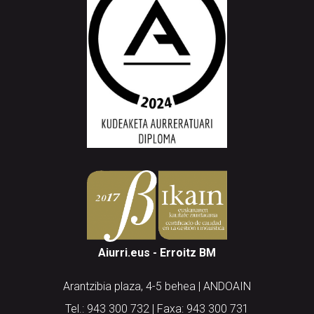
Aiurri.eus - Erroitz BM
Arantzibia plaza, 4-5 behea | ANDOAIN
Tel.: 943 300 732 | Faxa: 943 300 731