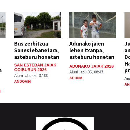
Bus zerbitzua
Adunako jaien
Ju
Sanestebanetara,
lehen txanpa,
an
asteburu honetan
asteburu honetan
Do
H
SAN ESTEBAN JAIAK
ADUNAKO JAIAK 2026
a
pr
GOIBURUN 2026
Aiurri
abu 05, 08:47
Aiurri
abu 05, 07:00
ADUNA
Aiu
ANDOAIN
AN
N