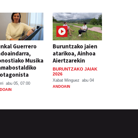
nkal Guerrero
Buruntzako jaien
doaindarra,
atarikoa, Ainhoa
nostiako Musika
Aiertzarekin
amabostaldiko
BURUNTZAKO JAIAK
otagonista
2026
Xabat Minguez
abu 04
rri
abu 05, 07:00
ANDOAIN
DOAIN