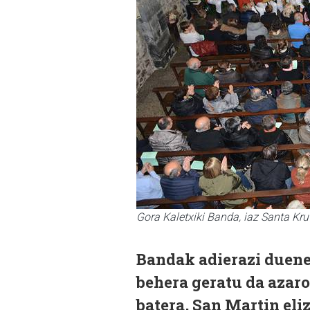
Gora Kaletxiki Banda, iaz Santa Kru
Bandak adierazi duenez
behera geratu da azaro
batera, San Martin eli