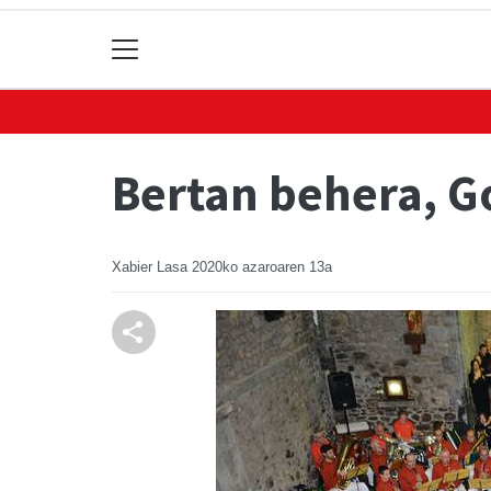
Bertan behera, G
Xabier Lasa
2020ko azaroaren 13a