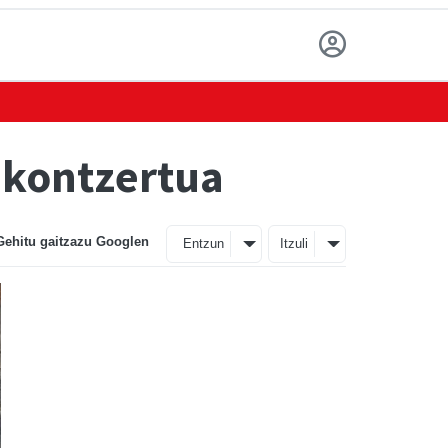
 kontzertua
Gehitu gaitzazu Googlen
Entzun
Itzuli