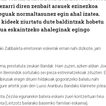
ezarri diren zenbait arauek ezinezkoa
eguak normaltasunez egin ahal izatea.
 kideek ziurtatu dute baldintzak hobetu
tua eskaintzeko ahaleginak egingo
ki Zabbaleta erretoreari eskerrak eman nahi dizkiote, jarri
rria, prestatuta zeukan Bandak. Hain zuzen, azken aldian Jo
 Berrondok sortutako sei pieza estreinatzekoak zituzten. E
irusak eragin dituen hildakoak gogoratzeko baliatu nahi
n gure artetik joan den Luxio Aranburu Bandako klarinete-jolea
ta Zezilia egunarekin batera eskaini zuen kontzertuan hirui
eta
(Leitzotz bailarako baserriko familiari eskainia),