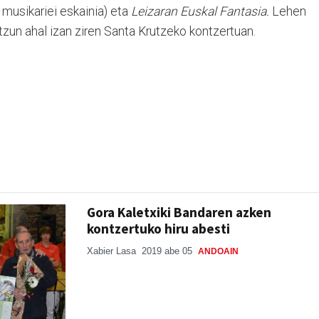
 musikariei eskainia) eta
Leizaran Euskal Fantasia.
Lehen
entzun ahal izan ziren Santa Krutzeko kontzertuan.
Gora Kaletxiki Bandaren azken
kontzertuko hiru abesti
Xabier Lasa
2019 abe 05
ANDOAIN