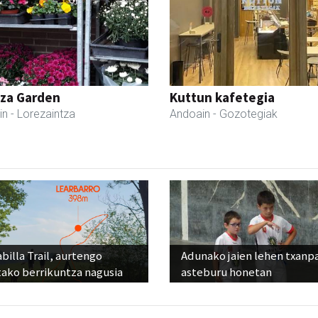
tza Garden
Kuttun kafetegia
in
- Lorezaintza
Andoain
- Gozotegiak
billa Trail, aurtengo
Adunako jaien lehen txanp
tako berrikuntza nagusia
asteburu honetan