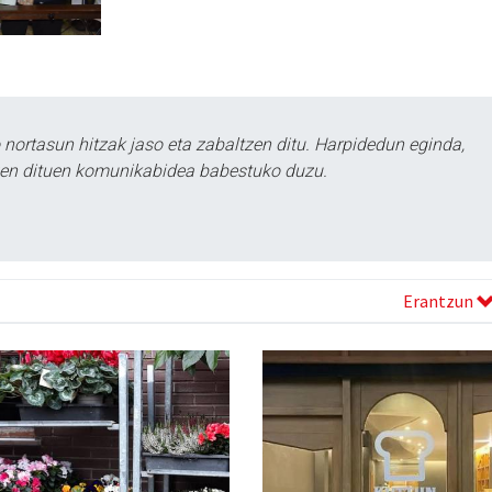
ortasun hitzak jaso eta zabaltzen ditu. Harpidedun eginda,
tzen dituen komunikabidea babestuko duzu.
Erantzun