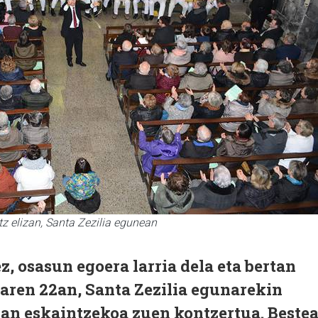
tz elizan, Santa Zezilia egunean
, osasun egoera larria dela eta bertan
aren 22an, Santa Zezilia egunarekin
zan eskaintzekoa zuen kontzertua. Beste