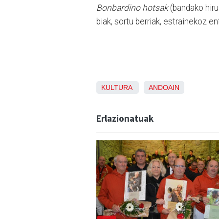
Bonbardino hotsak
(bandako hiru
biak, sortu berriak, estrainekoz 
KULTURA
ANDOAIN
Erlazionatuak