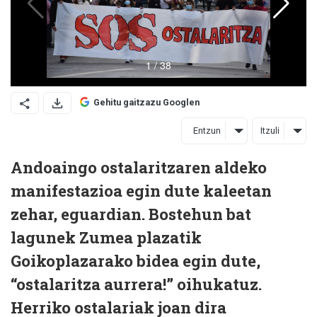
Gehitu gaitzazu Googlen
Entzun
Itzuli
Andoaingo ostalaritzaren aldeko
manifestazioa egin dute kaleetan
zehar, eguardian. Bostehun bat
lagunek Zumea plazatik
Goikoplazarako bidea egin dute,
“ostalaritza aurrera!” oihukatuz.
Herriko ostalariak joan dira