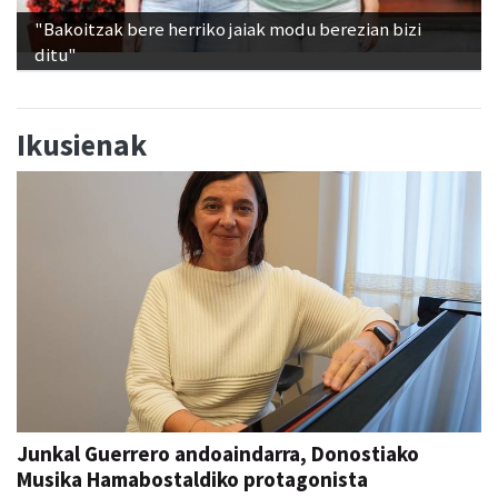
"Bakoitzak bere herriko jaiak modu berezian bizi
ditu"
Ikusienak
Junkal Guerrero andoaindarra, Donostiako
Musika Hamabostaldiko protagonista