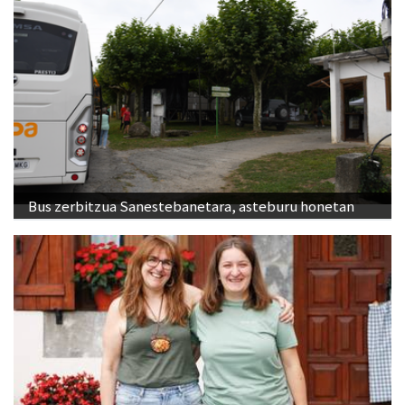
Bus zerbitzua Sanestebanetara, asteburu honetan