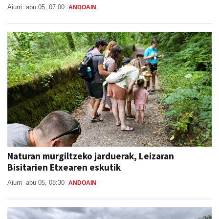
Aiurri
abu 05, 07:00
ANDOAIN
Naturan murgiltzeko jarduerak, Leizaran
Bisitarien Etxearen eskutik
Aiurri
abu 05, 08:30
ANDOAIN