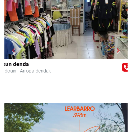
Previous
Next
Bengoetxea autoeskola
Andoain
- Autoeskolak