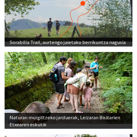
Sorabilla Trail, aurtengo jaietako berrikuntza nagusia
Naturan murgiltzeko jarduerak, Leizaran Bisitarien
Etxearen eskutik