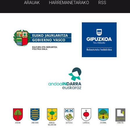
ARAUAK
HARREMANETARAKO
RSS