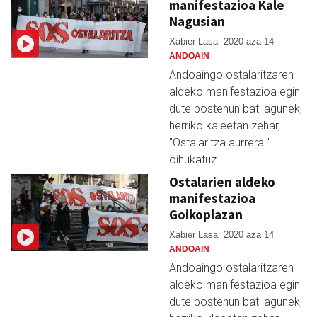
manifestazioa Kale
Nagusian
Xabier Lasa
2020 aza 14
ANDOAIN
Andoaingo ostalaritzaren
aldeko manifestazioa egin
dute bostehun bat lagunek,
herriko kaleetan zehar,
"Ostalaritza aurrera!"
oihukatuz.
Ostalarien aldeko
manifestazioa
Goikoplazan
Xabier Lasa
2020 aza 14
ANDOAIN
Andoaingo ostalaritzaren
aldeko manifestazioa egin
dute bostehun bat lagunek,