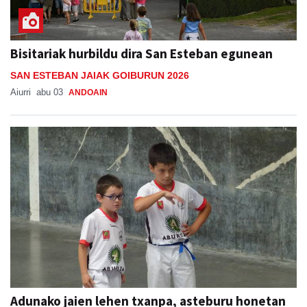
Bisitariak hurbildu dira San Esteban egunean
SAN ESTEBAN JAIAK GOIBURUN 2026
Aiurri
abu 03
ANDOAIN
Adunako jaien lehen txanpa, asteburu honetan