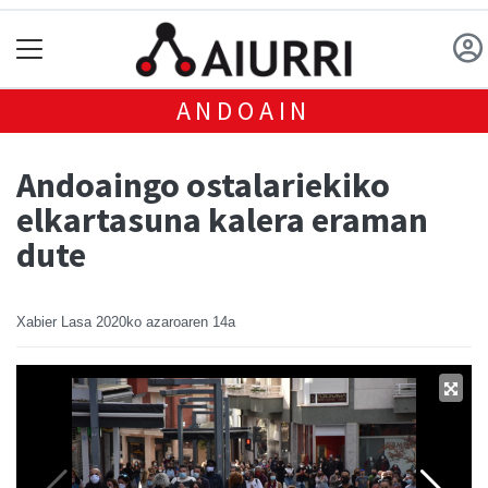
ANDOAIN
Andoaingo ostalariekiko
elkartasuna kalera eraman
dute
Xabier Lasa
2020ko azaroaren 14a