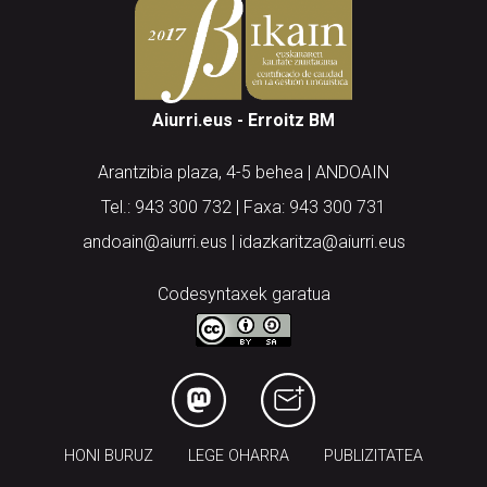
Aiurri.eus - Erroitz BM
Arantzibia plaza, 4-5 behea | ANDOAIN
Tel.: 943 300 732 | Faxa: 943 300 731
andoain@aiurri.eus | idazkaritza@aiurri.eus
Codesyntaxek garatua
HONI BURUZ
LEGE OHARRA
PUBLIZITATEA