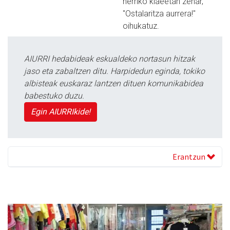
herriko klaeetan zehar,
"Ostalaritza aurrera!"
oihukatuz.
AIURRI hedabideak eskualdeko nortasun hitzak
jaso eta zabaltzen ditu. Harpidedun eginda, tokiko
albisteak euskaraz lantzen dituen komunikabidea
babestuko duzu.
Egin AIURRIkide!
Erantzun