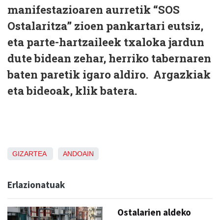
manifestazioaren aurretik “SOS
Ostalaritza” zioen pankartari eutsiz,
eta parte-hartzaileek txaloka jardun
dute bidean zehar, herriko tabernaren
baten paretik igaro aldiro. Argazkiak
eta bideoak, klik batera.
GIZARTEA
ANDOAIN
Erlazionatuak
Ostalarien aldeko