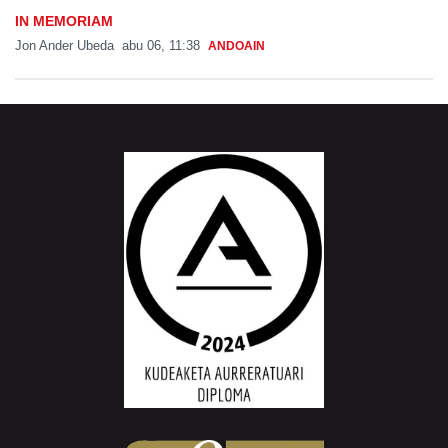
IN MEMORIAM
Jon Ander Ubeda
abu 06, 11:38
ANDOAIN