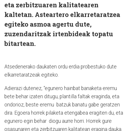
eta zerbitzuaren kalitatearen
kaltetan. Asteartero elkarretaratzea
egiteko asmoa agertu dute,
zuzendaritzak irtenbideak topatu
bitartean.
Atsedenerako daukaten ordu erdia probestuko dute
elkarretaratzeak egiteko.
Adierazi dutenez, “egunero hainbat banaketa eremu
bete behar izaten ditugu, plantilla faltak eraginda, eta
ondorioz, beste eremu batzuk banatu gabe geratzen
dira. Egoera horrek pilaketa etengabea eragiten du, eta
egunero egin behar diogu aurre horri. Horrek gure
osasunaren eta zerbitzuaren kalitatean eragina dauka.