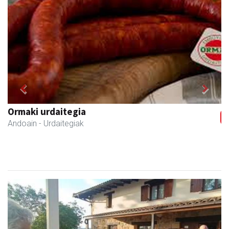
Previous
Next
Ormaki urdaitegia
Andoain
- Urdaitegiak