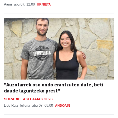
Aiurri
abu 07, 12:00
URNIETA
"Auzotarrek oso ondo erantzuten dute, beti
daude laguntzeko prest"
SORABILLAKO JAIAK 2026
Lide Ruiz Telleria
abu 07, 08:00
ANDOAIN