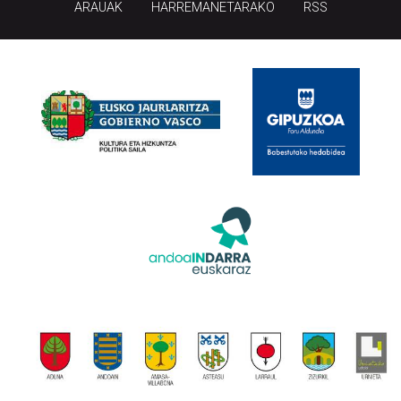
ARAUAK
HARREMANETARAKO
RSS