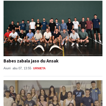
Babes zabala jaso du Ansak
Aiurri
abu 07, 13:55
URNIETA