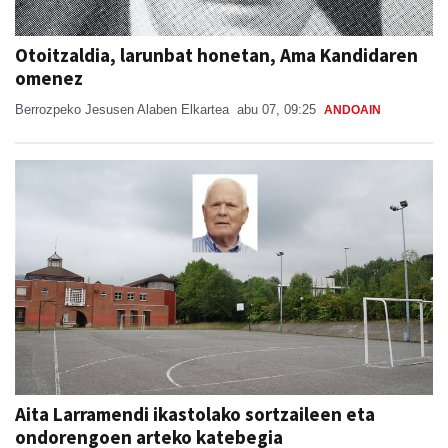
Otoitzaldia, larunbat honetan, Ama Kandidaren
omenez
Berrozpeko Jesusen Alaben Elkartea
abu 07, 09:25
ANDOAIN
Aita Larramendi ikastolako sortzaileen eta
ondorengoen arteko katebegia