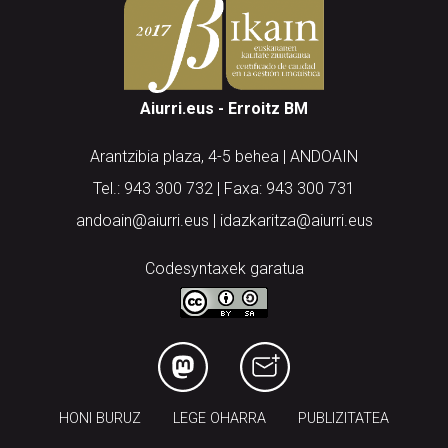
Aiurri.eus - Erroitz BM
Arantzibia plaza, 4-5 behea | ANDOAIN
Tel.: 943 300 732 | Faxa: 943 300 731
andoain@aiurri.eus | idazkaritza@aiurri.eus
Codesyntaxek garatua
HONI BURUZ
LEGE OHARRA
PUBLIZITATEA