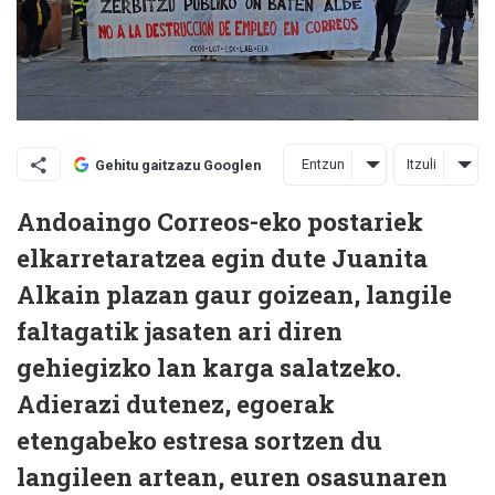
Entzun
Itzuli
Gehitu gaitzazu Googlen
Andoaingo Correos-eko postariek
elkarretaratzea egin dute Juanita
Alkain plazan gaur goizean, langile
faltagatik jasaten ari diren
gehiegizko lan karga salatzeko.
Adierazi dutenez, egoerak
etengabeko estresa sortzen du
langileen artean, euren osasunaren