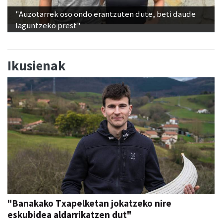
"Auzotarrek oso ondo erantzuten dute, beti daude
laguntzeko prest"
Ikusienak
"Banakako Txapelketan jokatzeko nire
eskubidea aldarrikatzen dut"