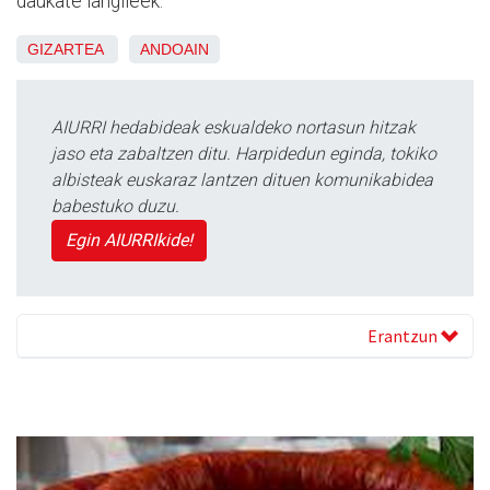
daukate langileek.
GIZARTEA
ANDOAIN
AIURRI hedabideak eskualdeko nortasun hitzak
jaso eta zabaltzen ditu. Harpidedun eginda, tokiko
albisteak euskaraz lantzen dituen komunikabidea
babestuko duzu.
Egin AIURRIkide!
Erantzun