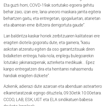
Eta guzti horri, COVD-19ak sortutako egoera gehitu
behar zaio; izan ere, lana uneoro maskara jarrita egitera
behartzen gaitu, eta entregetan, igogailuetan, atarietan
eta abarrean erne ibiltzera derrigortuta gaude”.
Lan baldintza kaskar horiek zerbitzuaren kalitateari ere
eragiten diotela gogoratu dute, eta gainera, “kasu
askotan atzeratu egiten da oso garrantzitsuak diren
bidalketen entrega, hala nola, enplegu bulegoarekin
lotutako jakinarazpenak, azterketa medikuak… Epez
kanpo entregatzen dira eta herritarrei nahasmendu
handiak eragiten dizkiete”.
Azkenik, adierazi dute azaroan eta abenduan asteartero
elkarretaratzeak egingo dituztela, 09:30etik 10:00etara.
CCOO, LAB, ESK, UGT eta ELA sindikatuen babesa