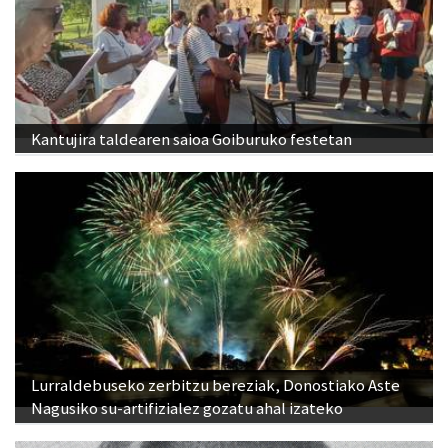
Kantujira taldearen saioa Goiburuko festetan
Lurraldebuseko zerbitzu bereziak, Donostiako Aste
Nagusiko su-artifizialez gozatu ahal izateko