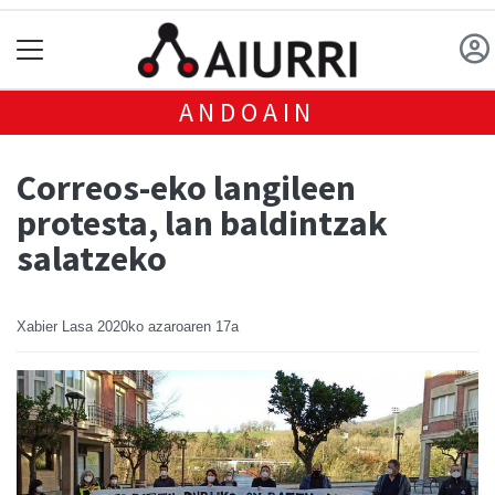
ANDOAIN
Correos-eko langileen
protesta, lan baldintzak
salatzeko
Xabier Lasa
2020ko azaroaren 17a