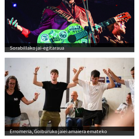
Sorabillako jai-egitaraua
Erromeria, Goiburuko jaiei amaiera emateko