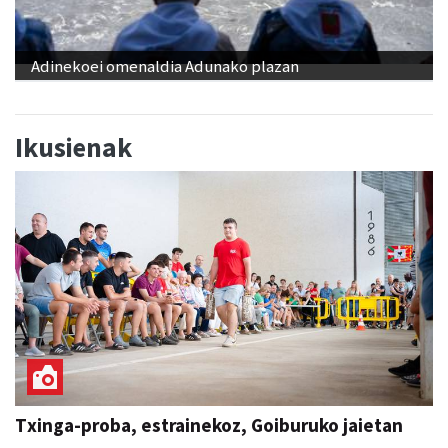
Adinekoei omenaldia Adunako plazan
Ikusienak
Txinga-proba, estrainekoz, Goiburuko jaietan