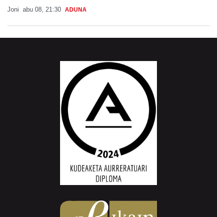
Joni
abu 08, 21:30
ADUNA