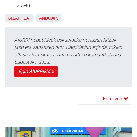
zuten.
GIZARTEA
ANDOAIN
AIURRI hedabideak eskualdeko nortasun hitzak
jaso eta zabaltzen ditu. Harpidedun eginda, tokiko
albisteak euskaraz lantzen dituen komunikabidea
babestuko duzu.
Egin AIURRIkide!
Erantzun