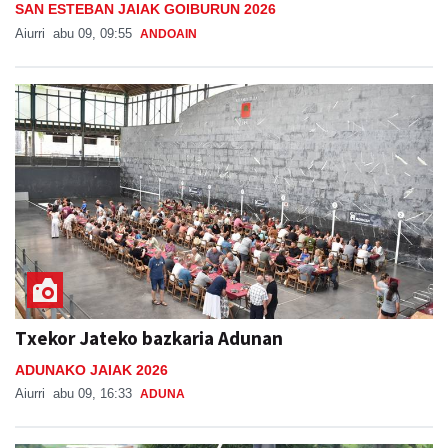
SAN ESTEBAN JAIAK GOIBURUN 2026
Aiurri
abu 09, 09:55
ANDOAIN
Txekor Jateko bazkaria Adunan
ADUNAKO JAIAK 2026
Aiurri
abu 09, 16:33
ADUNA