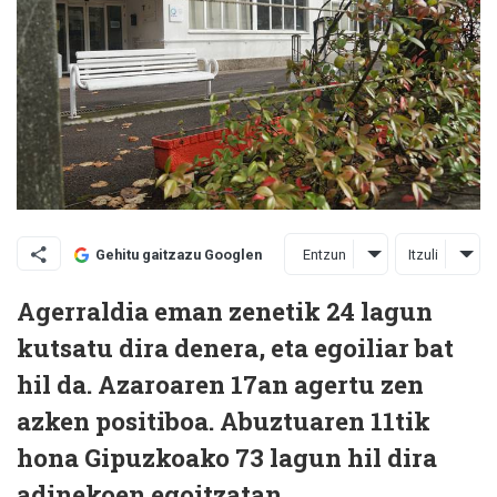
Entzun
Itzuli
Gehitu gaitzazu Googlen
Agerraldia eman zenetik 24 lagun
kutsatu dira denera, eta egoiliar bat
hil da. Azaroaren 17an agertu zen
azken positiboa. Abuztuaren 11tik
hona Gipuzkoako 73 lagun hil dira
adinekoen egoitzatan.