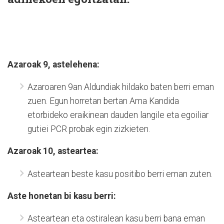
Azaroak 9, astelehena:
Azaroaren 9an Aldundiak hildako baten berri eman
zuen. Egun horretan bertan Ama Kandida
etorbideko eraikinean dauden langile eta egoiliar
gutiei PCR probak egin zizkieten.
Azaroak 10, asteartea:
Asteartean beste kasu positibo berri eman zuten.
Aste honetan bi kasu berri:
Asteartean eta ostiralean kasu berri bana eman