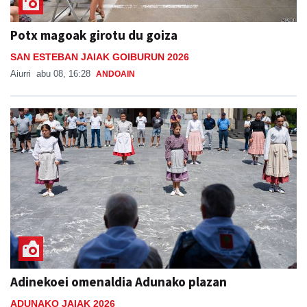
Potx magoak girotu du goiza
SAN ESTEBAN JAIAK GOIBURUN 2026
Aiurri
abu 08, 16:28
ANDOAIN
Adinekoei omenaldia Adunako plazan
ADUNAKO JAIAK 2026