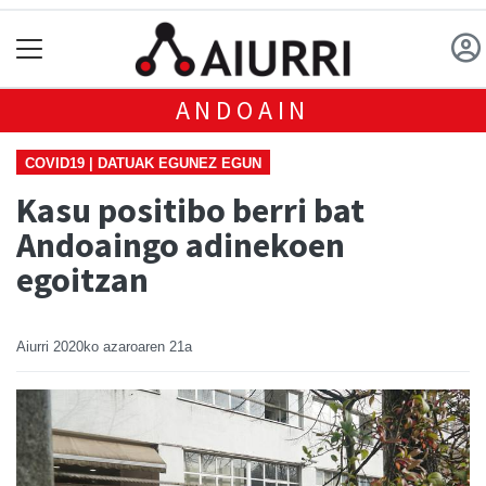
ANDOAIN
COVID19 | DATUAK EGUNEZ EGUN
Kasu positibo berri bat
Andoaingo adinekoen
egoitzan
Aiurri
2020ko azaroaren 21a