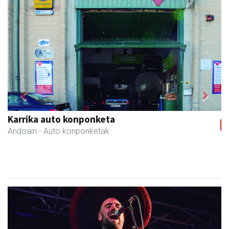
Previous
Next
Karrika auto konponketa
Andoain
- Auto konponketak