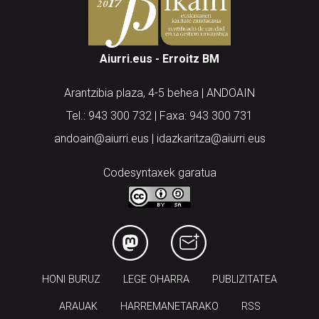
Aiurri.eus - Erroitz BM
Arantzibia plaza, 4-5 behea | ANDOAIN
Tel.: 943 300 732 | Faxa: 943 300 731
andoain@aiurri.eus | idazkaritza@aiurri.eus
Codesyntaxek garatua
HONI BURUZ
LEGE OHARRA
PUBLIZITATEA
ARAUAK
HARREMANETARAKO
RSS