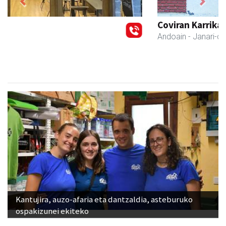
Previous
Next
Coviran Karrika
Andoain
- Janari-dendak
Kantujira, auzo-afaria eta dantzaldia, asteburuko
ospakizunei ekiteko