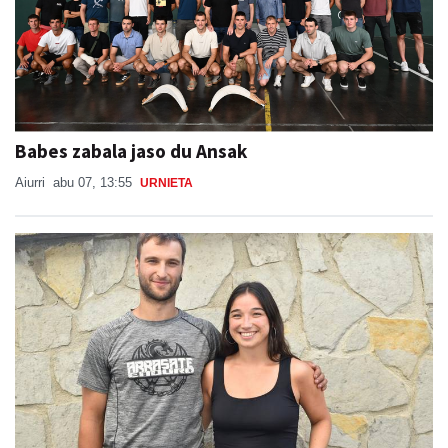
Babes zabala jaso du Ansak
Aiurri
abu 07, 13:55
URNIETA