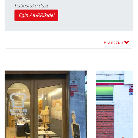
babestuko duzu.
Egin AIURRIkide!
Erantzun