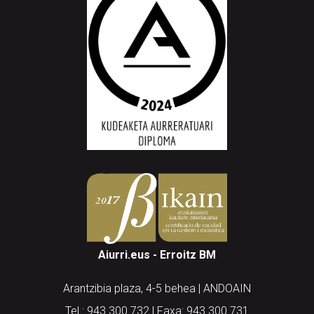
Aiurri.eus - Erroitz BM
Arantzibia plaza, 4-5 behea | ANDOAIN
Tel.: 943 300 732 | Faxa: 943 300 731