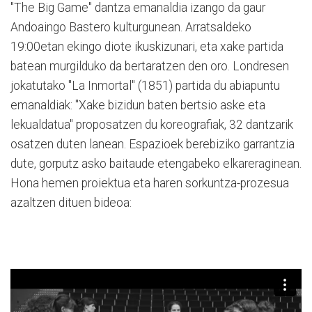
"The Big Game" dantza emanaldia izango da gaur
Andoaingo Bastero kulturgunean. Arratsaldeko
19:00etan ekingo diote ikuskizunari, eta xake partida
batean murgilduko da bertaratzen den oro. Londresen
jokatutako "La Inmortal" (1851) partida du abiapuntu
emanaldiak: "Xake bizidun baten bertsio aske eta
lekualdatua" proposatzen du koreografiak, 32 dantzarik
osatzen duten lanean. Espazioek berebiziko garrantzia
dute, gorputz asko baitaude etengabeko elkareraginean.
Hona hemen proiektua eta haren sorkuntza-prozesua
azaltzen dituen bideoa: