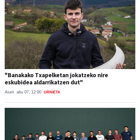
"Banakako Txapelketan jokatzeko nire
eskubidea aldarrikatzen dut"
Aiurri
abu 07, 12:00
URNIETA