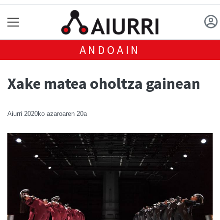
ANDOAIN
Xake matea oholtza gainean
Aiurri
2020ko azaroaren 20a