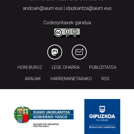
andoain@aiurri.eus | idazkaritza@aiurri.eus
Codesyntaxek garatua
HONI BURUZ
LEGE OHARRA
PUBLIZITATEA
ARAUAK
HARREMANETARAKO
RSS