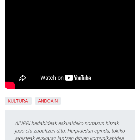
KULTURA
ANDOAIN
AIURRI hedabideak eskualdeko nortasun hitzak
jaso eta zabaltzen ditu. Harpidedun eginda, tokiko
albisteak euskaraz lantzen dituen komunikabidea