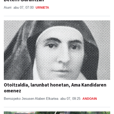
Aiurri
abu 07, 07:00
URNIETA
Otoitzaldia, larunbat honetan, Ama Kandidaren
omenez
Berrozpeko Jesusen Alaben Elkartea
abu 07, 09:25
ANDOAIN