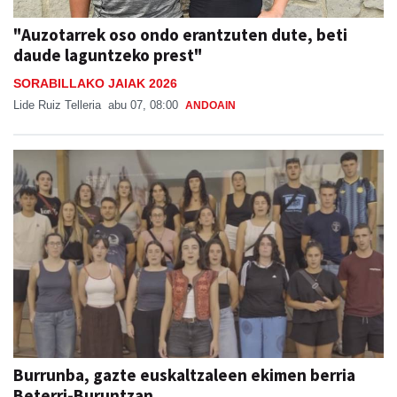
"Auzotarrek oso ondo erantzuten dute, beti
daude laguntzeko prest"
SORABILLAKO JAIAK 2026
Lide Ruiz Telleria
abu 07, 08:00
ANDOAIN
Burrunba, gazte euskaltzaleen ekimen berria
Beterri-Buruntzan