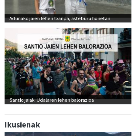
Adunako jaien lehen txanpa, asteburu honetan
Santio jaiak: Udalaren lehen balorazioa
Ikusienak