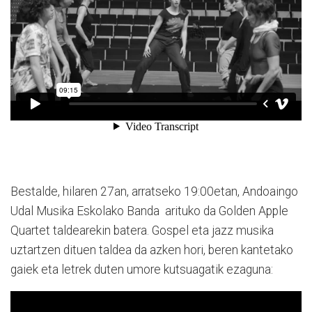
Bestalde, hilaren 27an, arratseko 19:00etan, Andoaingo
Udal Musika Eskolako Banda arituko da Golden Apple
Quartet taldearekin batera. Gospel eta jazz musika
uztartzen dituen taldea da azken hori, beren kantetako
gaiek eta letrek duten umore kutsuagatik ezaguna: