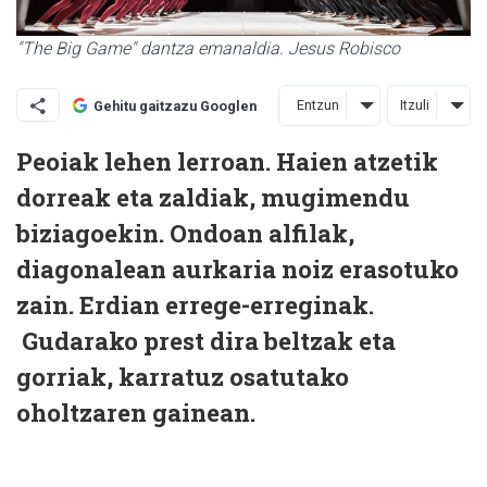
"The Big Game" dantza emanaldia. Jesus Robisco
Entzun
Itzuli
Gehitu gaitzazu Googlen
Peoiak lehen lerroan. Haien atzetik
dorreak eta zaldiak, mugimendu
biziagoekin. Ondoan alfilak,
diagonalean aurkaria noiz erasotuko
zain. Erdian errege-erreginak.
Gudarako prest dira beltzak eta
gorriak, karratuz osatutako
oholtzaren gainean.