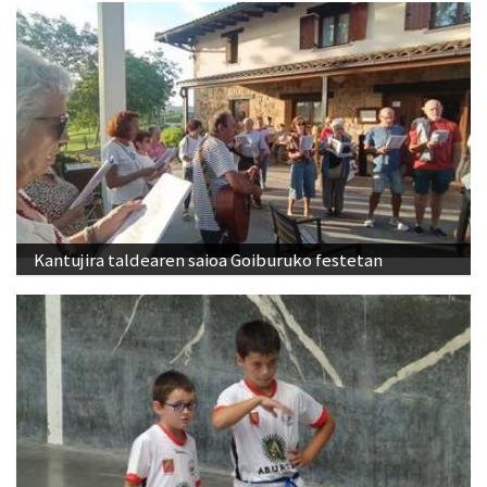
Kantujira taldearen saioa Goiburuko festetan