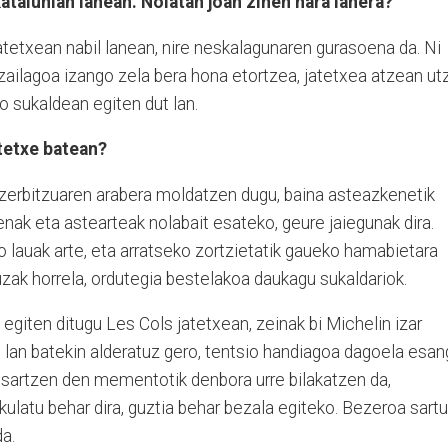
atalunian lanean. Nolatan joan zinen hara lanera?
jatetxean nabil lanean, nire neskalagunaren gurasoena da. Ni
 zailagoa izango zela bera hona etortzea, jatetxea atzean utz
o sukaldean egiten dut lan.
atetxe batean?
a zerbitzuaren arabera moldatzen dugu, baina asteazkenetik
enak eta astearteak nolabait esateko, geure jaiegunak dira.
 lauak arte, eta arratseko zortzietatik gaueko hamabietara
uzak horrela, ordutegia bestelakoa daukagu sukaldariok.
giten ditugu Les Cols jatetxean, zeinak bi Michelin izar
lan batekin alderatuz gero, tentsio handiagoa dagoela esa
n sartzen den mementotik denbora urre bilakatzen da,
latu behar dira, guztia behar bezala egiteko. Bezeroa sartu
da.