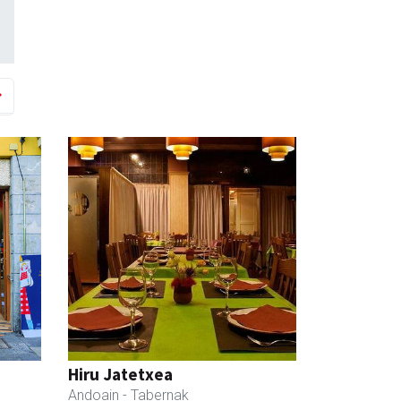
Hiru Jatetxea
Andoain
- Tabernak