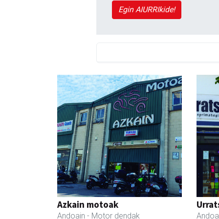
Egin AIURRIkide!
Azkain motoak
Urrat
Andoain
- Motor dendak
Andoa