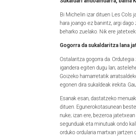
Sukaldari andoaindarra, baina K
Bi Michelin izar dituen Les Cols 
hara joango ez banintz, argi dago
beharko zuelako. Nik ere jatetxek
Gogorra da sukaldaritza lana j
Ostalaritza gogorra da. Ordutegi
igandera egiten dugu lan; asteleh
Goizeko hamarretatik arratsaldeko
egonen dira sukaldeak irekita. Ga
Esanak esan, dastatzeko menuak e
dituen. Egunerokotasunean beste 
nuke; izan ere, bezeroa jatetxea
segunduak eta minutuak ondo kalku
orduko ordularia martxan jartzen 