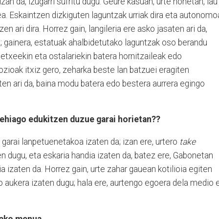
an da, izugarri sufritu dugu. Geure kasuan, urte honetan, lau
xea. Eskaintzen dizkiguten laguntzak urriak dira eta autonomo
n ari dira. Horrez gain, langileria ere asko jasaten ari da,
 gainera, estatuak ahalbidetutako laguntzak oso berandu
atetxeekin eta ostalariekin batera hornitzaileak edo
ozioak itxiz gero, zeharka beste lan batzuei eragiten
aten ari da, baina modu batera edo bestera aurrera egingo
gehiago edukitzen duzue garai horietan??
 garai lanpetuenetakoa izaten da; izan ere, urtero
take
n dugu, eta eskaria handia izaten da, batez ere, Gabonetan
 izaten da. Horrez gain, urte zahar gauean kotilioia egiten
o aukera izaten dugu; hala ere, aurtengo egoera dela medio 
tako menua