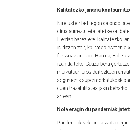
Kalitatezko janaria kontsumitz
Nire ustez beti egon da ondo jateko
dirua aurreztu eta jatetxe on bate
Herrian batez ere. Kalitatezko ja
iruditzen zait; kalitatea esaten
freskoaz ari naiz. Hau da, Baltzu
izan daiteke. Gauza bera gertatzen
merkatuan eros daitezkeen arraut
seguruenik supermerkatukoak bain
duen trazabilitatea jakin beharko 
artean.
Nola eragin du pandemiak jate
Pandemiak sektore askotan egin du