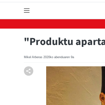
"Produktu aparta
Mikel Arberas
2020ko abenduaren 9a