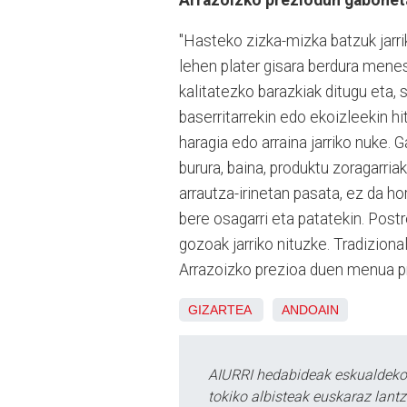
"Hasteko zizka-mizka batzuk jarri
lehen plater gisara berdura menest
kalitatezko barazkiak ditugu eta, 
baserritarrekin edo ekoizleekin hi
haragia edo arraina jarriko nuke. 
burura, baina, produktu zoragarria
arrautza-irinetan pasata, ez da ho
bere osagarri eta patatekin. Postr
gozoak jarriko nituzke. Tradiziona
Arrazoizko prezioa duen menua pr
GIZARTEA
ANDOAIN
AIURRI hedabideak eskualdeko n
tokiko albisteak euskaraz lan