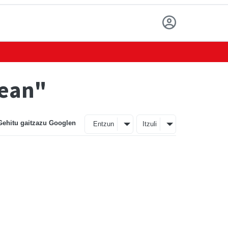
dean"
Gehitu gaitzazu Googlen
Entzun
Itzuli