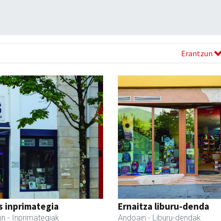
Erantzun
s inprimategia
Ernaitza liburu-denda
in
- Inprimategiak
Andoain
- Liburu-dendak