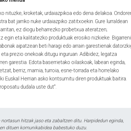
ko nituzke, kroketak, urdaiazpikoa edo dena delakoa. Ondore
ra bat jarriko nuke urdaiazpiko zatitxoekin. Gure lurraldean
sarritan, ez diogu beharrezko probetxua ateratzen;
tz egin eta kalitatezko produktuak erosiko nizkieke. Bigarreni
Gabonak aipatzean beti haragi edo arrain garestienak datorzk
k eta prezio onekoak ditugu inguruan. Adibidez, legatza
rren garestia. Edota baserrietako oilaskoak, labean eginda,
etzat, berriz, mamia, turroia, esne-torrada eta horrelako
lki Euskal Herrian asko kontsumitu diren produktuak baitira.
oposatu dudala uste dut".
ortasun hitzak jaso eta zabaltzen ditu. Harpidedun eginda,
tzen dituen komunikabidea babestuko duzu.