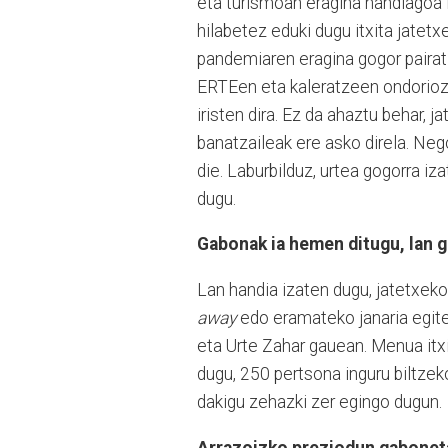
eta turismoan eragina handiagoa iz
hilabetez eduki dugu itxita jatet
pandemiaren eragina gogor pairatze
ERTEen eta kaleratzeen ondorioz;
iristen dira. Ez da ahaztu behar, j
banatzaileak ere asko direla. Neg
die. Laburbilduz, urtea gogorra iz
dugu.
Gabonak ia hemen ditugu, lan 
Lan handia izaten dugu, jatetxeko
away
edo eramateko janaria egite
eta Urte Zahar gauean. Menua itxia
dugu, 250 pertsona inguru biltzek
dakigu zehazki zer egingo dugun.
Arrazoizko preziodun gabone