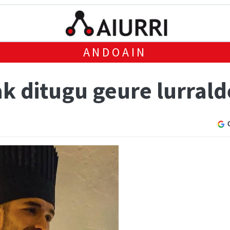
ANDOAIN
k ditugu geure lurral