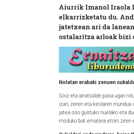
Aiurrik Imanol Iraola 
elkarrizketatu du.
Ando
jatetxean ari da lanea
ostalaritza arloak bizi
Nolatan erabaki zenuen sukalda
Goiz eta arratsalde pasa ugari ni
izan, zeren eta kirolaren mundua 
jatea oso gustuko nuelako eta dud
moduko bat ematera etorri ziren e