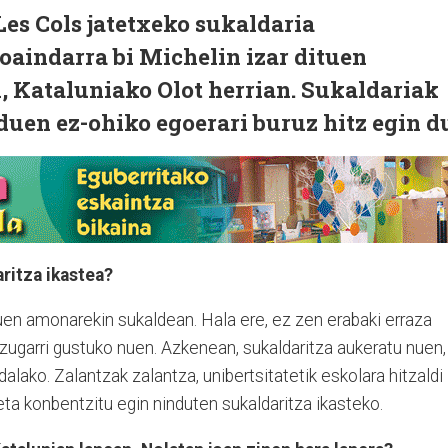
Les Cols jatetxeko sukaldaria
aindarra bi Michelin izar dituen
n, Kataluniako Olot herrian. Sukaldariak
 duen ez-ohiko egoerari buruz hitz egin d
ritza ikastea?
tuen amonarekin sukaldean. Hala ere, ez zen erabaki erraza
izugarri gustuko nuen. Azkenean, sukaldaritza aukeratu nuen,
alako. Zalantzak zalantza, unibertsitatetik eskolara hitzaldi
ta konbentzitu egin ninduten sukaldaritza ikasteko.