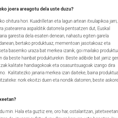
eko joera areagotu dela uste duzu?
 ohitura hori. Kuadrilletan eta lagun artean itxulapikoa jarri,
ra joatearena aspalditik datorrela pentsatzen dut, Euskal
naria garestia dela esaten denean, nahastu egiten garela
 dudanean, bertako produktuaz, mementoan jasotakoaz eta
sketa baserriko uraza bat merkea izanik, goi mailako produktu
 da beste hainbat produkturekin. Beste adibide bat jarriz ger
zak kalitate handiagokoak eta osasuntsuagoak izango dira
o. Kalitatezko janaria merkea izan daiteke, baina produktu
litzateke: nork ekoitzi duen eta nondik datorren, beste askor
txeetan?
 min. Hala eta guztiz ere, oro har, ostalaritzan, jatetxeetan