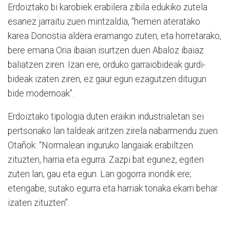
Erdoiztako bi karobiek erabilera zibila edukiko zutela
esanez jarraitu zuen mintzaldia, “hemen ateratako
karea Donostia aldera eramango zuten, eta horretarako,
bere emana Oria ibaian isurtzen duen Abaloz ibaiaz
baliatzen ziren. Izan ere, orduko garraiobideak gurdi-
bideak izaten ziren, ez gaur egun ezagutzen ditugun
bide modernoak”.
Erdoiztako tipologia duten eraikin industrialetan sei
pertsonako lan taldeak aritzen zirela nabarmendu zuen
Otañok: “Normalean inguruko langaiak erabiltzen
zituzten, harria eta egurra. Zazpi bat egunez, egiten
zuten lan, gau eta egun. Lan gogorra inondik ere;
etengabe, sutako egurra eta harriak tonaka ekarri behar
izaten zituzten”.