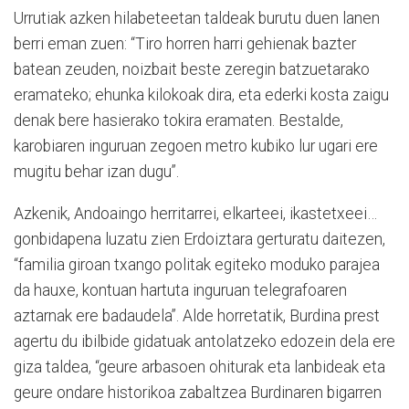
Urrutiak azken hilabeteetan taldeak burutu duen lanen
berri eman zuen: “Tiro horren harri gehienak bazter
batean zeuden, noizbait beste zeregin batzuetarako
eramateko; ehunka kilokoak dira, eta ederki kosta zaigu
denak bere hasierako tokira eramaten. Bestalde,
karobiaren inguruan zegoen metro kubiko lur ugari ere
mugitu behar izan dugu”.
Azkenik, Andoaingo herritarrei, elkarteei, ikastetxeei…
gonbidapena luzatu zien Erdoiztara gerturatu daitezen,
“familia giroan txango politak egiteko moduko parajea
da hauxe, kontuan hartuta inguruan telegrafoaren
aztarnak ere badaudela”. Alde horretatik, Burdina prest
agertu du ibilbide gidatuak antolatzeko edozein dela ere
giza taldea, “geure arbasoen ohiturak eta lanbideak eta
geure ondare historikoa zabaltzea Burdinaren bigarren