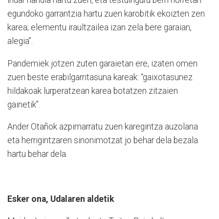
indar handia hartu zuen, eta testuinguru berri horretan
egundoko garrantzia hartu zuen karobitik ekoizten zen
karea; elementu iraultzailea izan zela bere garaian,
alegia”.
Pandemiek jotzen zuten garaietan ere, izaten omen
zuen beste erabilgarritasuna kareak: “gaixotasunez
hildakoak lurperatzean karea botatzen zitzaien
gainetik”.
Ander Otañok azpimarratu zuen karegintza auzolana
eta herrigintzaren sinonimotzat jo behar dela bezala
hartu behar dela.
Esker ona, Udalaren aldetik