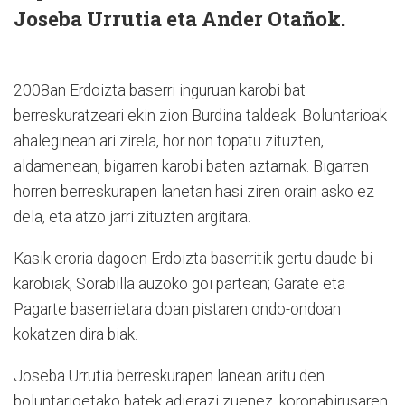
Joseba Urrutia eta Ander Otañok.
2008an Erdoizta baserri inguruan karobi bat
berreskuratzeari ekin zion Burdina taldeak. Boluntarioak
ahaleginean ari zirela, hor non topatu zituzten,
aldamenean, bigarren karobi baten aztarnak. Bigarren
horren berreskurapen lanetan hasi ziren orain asko ez
dela, eta atzo jarri zituzten argitara.
Kasik eroria dagoen Erdoizta baserritik gertu daude bi
karobiak, Sorabilla auzoko goi partean; Garate eta
Pagarte baserrietara doan pistaren ondo-ondoan
kokatzen dira biak.
Joseba Urrutia berreskurapen lanean aritu den
boluntarioetako batek adierazi zuenez, koronabirusaren