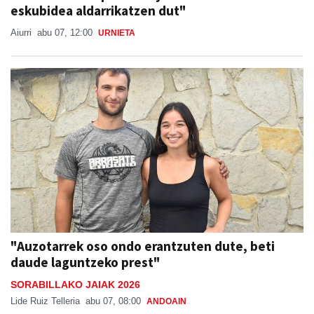
eskubidea aldarrikatzen dut"
Aiurri
abu 07, 12:00
URNIETA
"Auzotarrek oso ondo erantzuten dute, beti
daude laguntzeko prest"
SORABILLAKO JAIAK 2026
Lide Ruiz Telleria
abu 07, 08:00
ANDOAIN