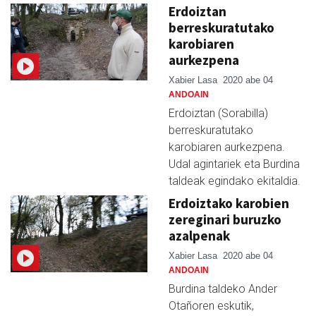
Erdoiztan
berreskuratutako
karobiaren
aurkezpena
Xabier Lasa
2020 abe 04
ANDOAIN
Erdoiztan (Sorabilla)
berreskuratutako
karobiaren aurkezpena.
Udal agintariek eta Burdina
taldeak egindako ekitaldia.
Erdoiztako karobien
zereginari buruzko
azalpenak
Xabier Lasa
2020 abe 04
ANDOAIN
Burdina taldeko Ander
Otañoren eskutik,