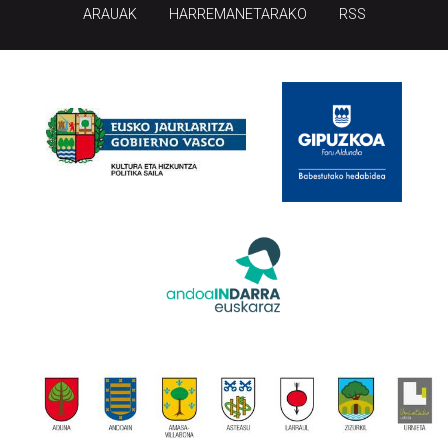
ARAUAK
HARREMANETARAKO
RSS