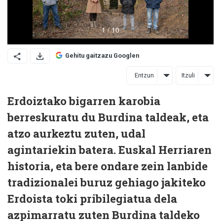
Gehitu gaitzazu Googlen
Entzun
Itzuli
Erdoiztako bigarren karobia
berreskuratu du Burdina taldeak, eta
atzo aurkeztu zuten, udal
agintariekin batera. Euskal Herriaren
historia, eta bere ondare zein lanbide
tradizionalei buruz gehiago jakiteko
Erdoista toki pribilegiatua dela
azpimarratu zuten Burdina taldeko