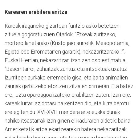
Karearen erabilera anitza
Kareak iraganeko gizartean funtzio asko betetzen
zituela gogoratu zuen Otañok, “Etxeak zuritzeko,
mortero lanetarako (Kristo jaio aurretik, Mesopotamia,
Egipto edo Erromatarren garaitik), nekazaritzarako…”.
Euskal Herrian, nekazaritzan izan zen oso estimatua.
“Baserritarrei, zuhaitzak zurituz eta intsektuak uxatuz
izurriteen aurkako erremedio gisa, eta baita animalien
zauriak garbitzeko etortzen zitzaien primeran. Eta batez
ere, uzta oparoagoa izateko erabiltzen zuten. Izan ere,
kareak lurrari azidotasuna kentzen dio, eta lurra berotu
ere egiten du. XVI-XVII. mendera arte euskaldunak
nahiko itsastarrak izan ginen elikaduraren aldetik; baina
Ameriketatik artoa ekartzearekin batera nekazaritzak