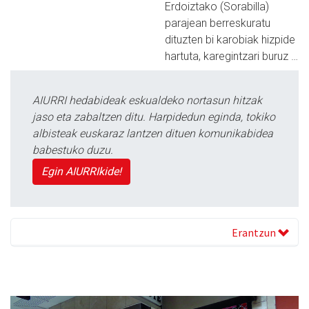
Erdoiztako (Sorabilla)
parajean berreskuratu
dituzten bi karobiak hizpide
hartuta, karegintzari buruz …
AIURRI hedabideak eskualdeko nortasun hitzak
jaso eta zabaltzen ditu. Harpidedun eginda, tokiko
albisteak euskaraz lantzen dituen komunikabidea
babestuko duzu.
Egin AIURRIkide!
Erantzun