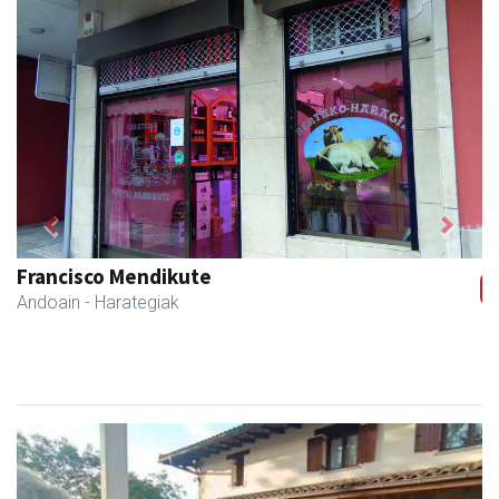
Previous
Next
Francisco Mendikute
Andoain
- Harategiak