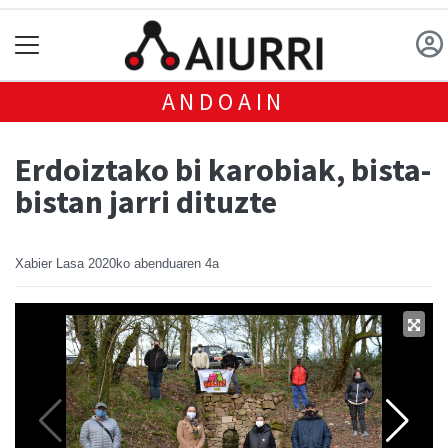
ANDOAIN
Erdoiztako bi karobiak, bista-
bistan jarri dituzte
Xabier Lasa
2020ko abenduaren 4a