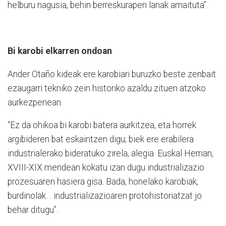
helburu nagusia, behin berreskurapen lanak amaituta”.
Bi karobi elkarren ondoan
Ander Otaño kideak ere karobiari buruzko beste zenbait
ezaugarri tekniko zein historiko azaldu zituen atzoko
aurkezpenean.
“Ez da ohikoa bi karobi batera aurkitzea, eta horrek
argibideren bat eskaintzen digu; biek ere erabilera
industrialerako bideratuko zirela, alegia. Euskal Herrian,
XVIII-XIX mendean kokatu izan dugu industrializazio
prozesuaren hasiera gisa. Bada, honelako karobiak,
burdinolak… industrializazioaren protohistoriatzat jo
behar ditugu”.