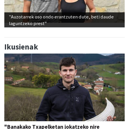
"Auzotarrek oso ondo erantzuten dute, beti daude
laguntzeko prest"
Ikusienak
"Banakako Txapelketan jokatzeko nire