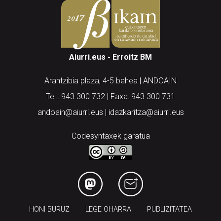
Aiurri.eus - Erroitz BM
Arantzibia plaza, 4-5 behea | ANDOAIN
Tel.: 943 300 732 | Faxa: 943 300 731
andoain@aiurri.eus | idazkaritza@aiurri.eus
Codesyntaxek garatua
HONI BURUZ
LEGE OHARRA
PUBLIZITATEA