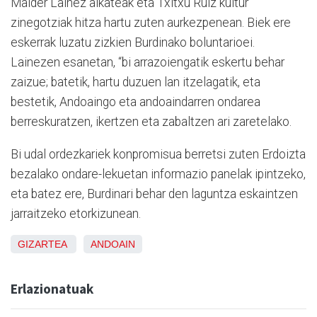
Maider Lainez alkateak eta Txitxu Ruiz kultur
zinegotziak hitza hartu zuten aurkezpenean. Biek ere
eskerrak luzatu zizkien Burdinako boluntarioei.
Lainezen esanetan, “bi arrazoiengatik eskertu behar
zaizue; batetik, hartu duzuen lan itzelagatik, eta
bestetik, Andoaingo eta andoaindarren ondarea
berreskuratzen, ikertzen eta zabaltzen ari zaretelako.
Bi udal ordezkariek konpromisua berretsi zuten Erdoizta
bezalako ondare-lekuetan informazio panelak ipintzeko,
eta batez ere, Burdinari behar den laguntza eskaintzen
jarraitzeko etorkizunean.
GIZARTEA
ANDOAIN
Erlazionatuak