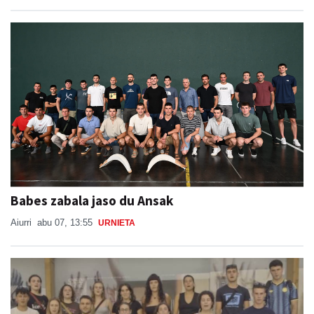
Babes zabala jaso du Ansak
Aiurri
abu 07, 13:55
URNIETA