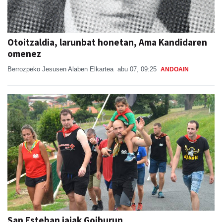
Otoitzaldia, larunbat honetan, Ama Kandidaren
omenez
Berrozpeko Jesusen Alaben Elkartea
abu 07, 09:25
ANDOAIN
San Esteban jaiak Goiburun