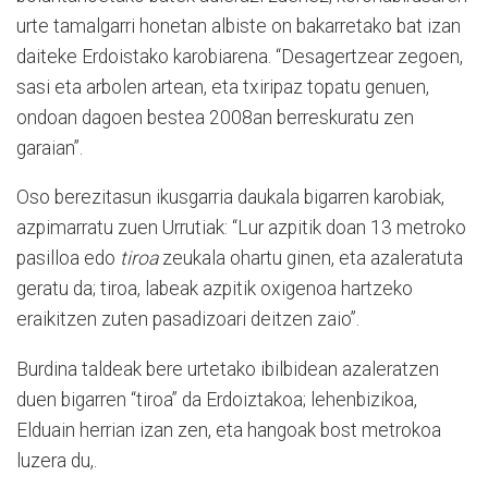
urte tamalgarri honetan albiste on bakarretako bat izan
daiteke Erdoistako karobiarena. “Desagertzear zegoen,
sasi eta arbolen artean, eta txiripaz topatu genuen,
ondoan dagoen bestea 2008an berreskuratu zen
garaian”.
Oso berezitasun ikusgarria daukala bigarren karobiak,
azpimarratu zuen Urrutiak: “Lur azpitik doan 13 metroko
pasilloa edo
tiroa
zeukala ohartu ginen, eta azaleratuta
geratu da; tiroa, labeak azpitik oxigenoa hartzeko
eraikitzen zuten pasadizoari deitzen zaio”.
Burdina taldeak bere urtetako ibilbidean azaleratzen
duen bigarren “tiroa” da Erdoiztakoa; lehenbizikoa,
Elduain herrian izan zen, eta hangoak bost metrokoa
luzera du,.