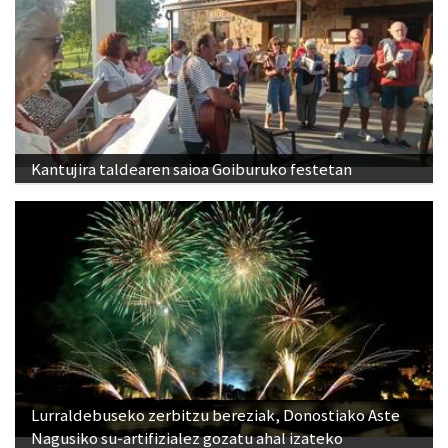
Kantujira taldearen saioa Goiburuko festetan
Lurraldebuseko zerbitzu bereziak, Donostiako Aste
Nagusiko su-artifizialez gozatu ahal izateko