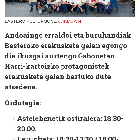
BASTERO KULTURGUNEA,
ANDOAIN
Andoaingo erraldoi eta buruhandiak
Basteroko erakusketa gelan egongo
dia ikusgai aurtengo Gabonetan.
Harri-kartoizko protagonistek
erakusketa gelan hartuko dute
atsedena.
Ordutegia:
Astelehenetik ostiralera: 18:30-
20:00.
Larunbata: 10:30-13:30 / 18:00-