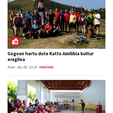
Gogoan hartu dute Katto Amilibia kultur
eragilea
Aiurri
abu 08, 13:24
ANDOAIN