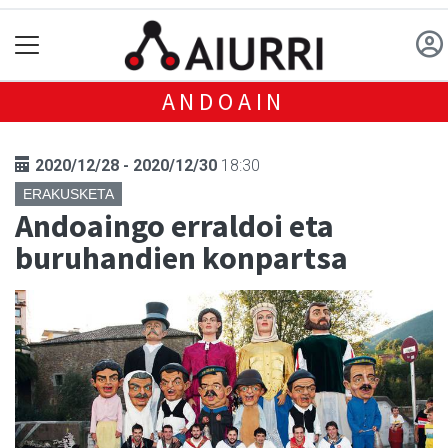
ANDOAIN
2020/12/28 - 2020/12/30
18:30
ERAKUSKETA
Andoaingo erraldoi eta
buruhandien konpartsa