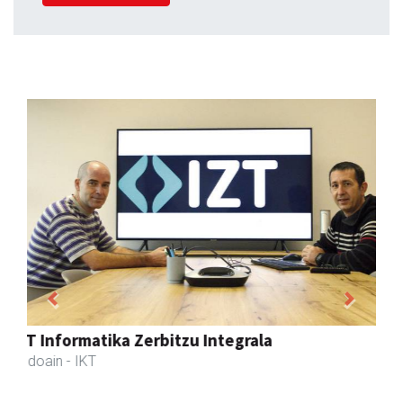
Previous
Next
Aldama tapia aholkularitza
Andoain
- Aholkularitza