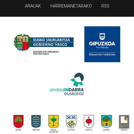
ARAUAK
HARREMANETARAKO
RSS