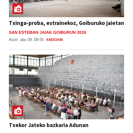
Txinga-proba, estrainekoz, Goiburuko jaietan
SAN ESTEBAN JAIAK GOIBURUN 2026
Aiurri
abu 09, 09:55
ANDOAIN
Txekor Jateko bazkaria Adunan