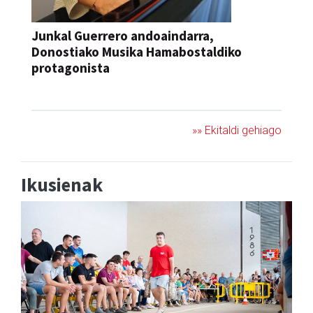
Junkal Guerrero andoaindarra,
Donostiako Musika Hamabostaldiko
protagonista
KONTZERTUA
»» Ekitaldi gehiago
Ikusienak