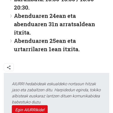
20:30.
Abenduaren 24ean eta
abenduaren 31n arratsaldean
itxita.
Abenduaren 25ean eta
urtarrilaren 1ean itxita.
AIURRI hedabideak eskualdeko nortasun hitzak
jaso eta zabaltzen ditu. Harpidedun eginda, tokiko
albisteak euskaraz lantzen dituen komunikabidea
babestuko duzu.
Egin AIURRIkide!