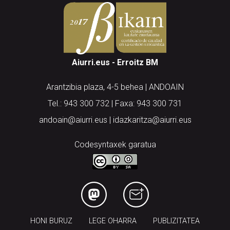
Aiurri.eus - Erroitz BM
Arantzibia plaza, 4-5 behea | ANDOAIN
Tel.: 943 300 732 | Faxa: 943 300 731
andoain@aiurri.eus | idazkaritza@aiurri.eus
Codesyntaxek garatua
HONI BURUZ
LEGE OHARRA
PUBLIZITATEA