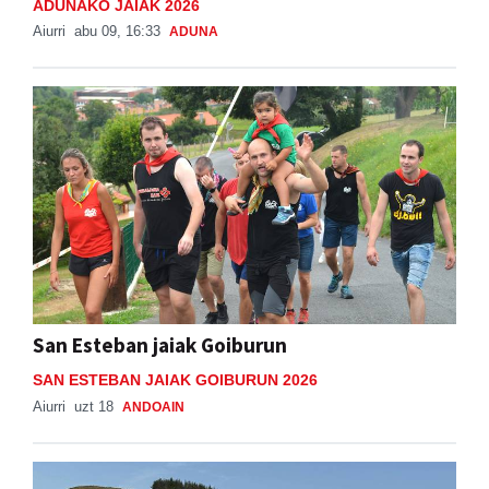
ADUNAKO JAIAK 2026
Aiurri
abu 09, 16:33
ADUNA
San Esteban jaiak Goiburun
SAN ESTEBAN JAIAK GOIBURUN 2026
Aiurri
uzt 18
ANDOAIN