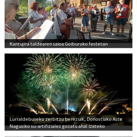
Kantujira taldearen saioa Goiburuko festetan
Lurraldebuseko zerbitzu bereziak, Donostiako Aste
Nagusiko su-artifizialez gozatu ahal izateko