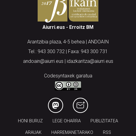
Aiurri.eus - Erroitz BM
Arantzibia plaza, 4-5 behea | ANDOAIN
Tel.: 943 300 732 | Faxa: 943 300 731
andoain@aiurri.eus | idazkaritza@aiurri.eus
Codesyntaxek garatua
HONI BURUZ
LEGE OHARRA
PUBLIZITATEA
ARAUAK
HARREMANETARAKO
RSS