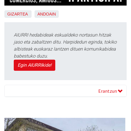
GIZARTEA
ANDOAIN
AIURRI hedabideak eskualdeko nortasun hitzak
jaso eta zabaltzen ditu. Harpidedun eginda, tokiko
albisteak euskaraz lantzen dituen komunikabidea
babestuko duzu.
Egin AIURRIkide!
Erantzun