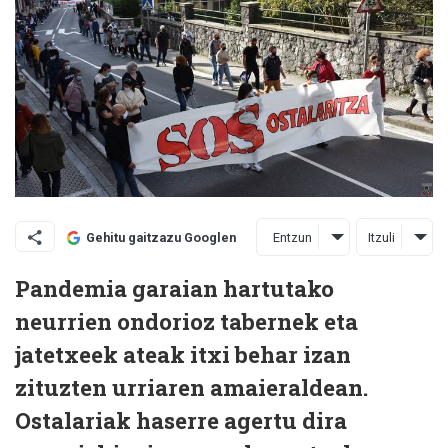
Entzun
Itzuli
Gehitu gaitzazu Googlen
Pandemia garaian hartutako
neurrien ondorioz tabernek eta
jatetxeek ateak itxi behar izan
zituzten urriaren amaieraldean.
Ostalariak haserre agertu dira