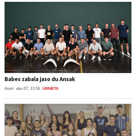
Babes zabala jaso du Ansak
Aiurri
abu 07, 13:55
URNIETA