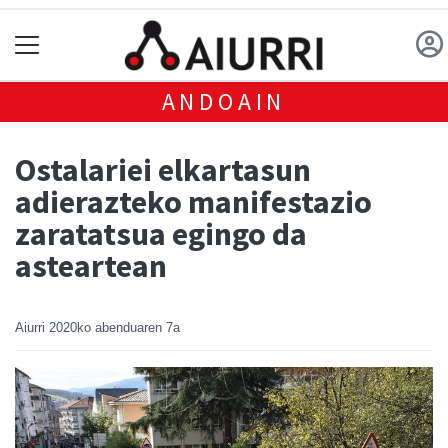
ANDOAIN
Ostalariei elkartasun
adierazteko manifestazio
zaratatsua egingo da
asteartean
Aiurri
2020ko abenduaren 7a