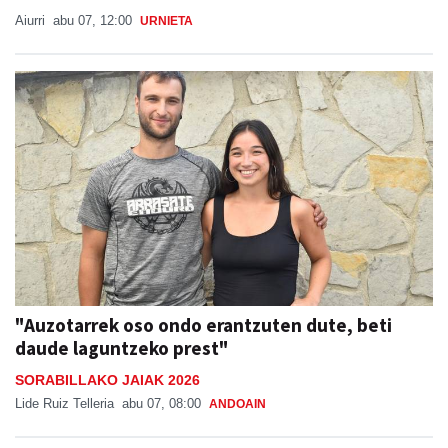
Aiurri
abu 07, 12:00
URNIETA
"Auzotarrek oso ondo erantzuten dute, beti
daude laguntzeko prest"
SORABILLAKO JAIAK 2026
Lide Ruiz Telleria
abu 07, 08:00
ANDOAIN