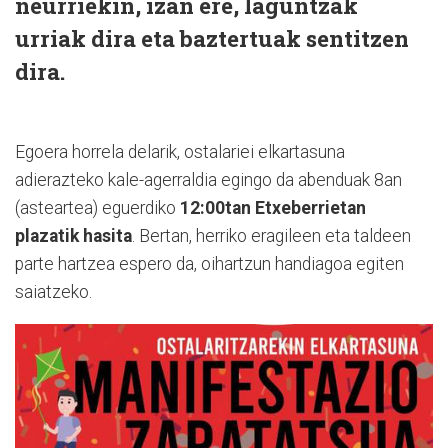
neurriekin, izan ere, laguntzak
urriak dira eta baztertuak sentitzen
dira.
Egoera horrela delarik, ostalariei elkartasuna
adierazteko kale-agerraldia egingo da abenduak 8an
(asteartea) eguerdiko
12:00tan Etxeberrietan
plazatik hasita
. Bertan, herriko eragileen eta taldeen
parte hartzea espero da, oihartzun handiagoa egiten
saiatzeko.