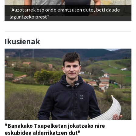
"Auzotarrek oso ondo erantzuten dute, beti daude
laguntzeko prest"
Ikusienak
"Banakako Txapelketan jokatzeko nire
eskubidea aldarrikatzen dut"