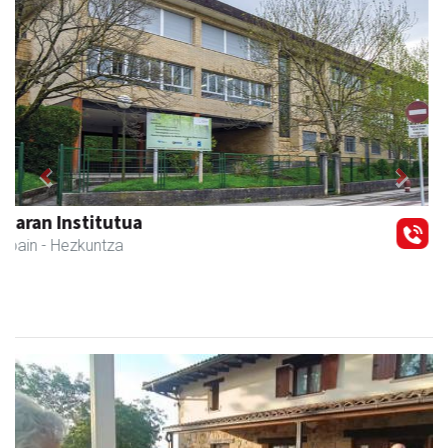
Previous
Next
Xixori belar-denda
Andoain
- Belar-denda