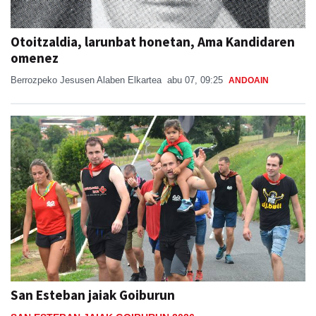
Otoitzaldia, larunbat honetan, Ama Kandidaren
omenez
Berrozpeko Jesusen Alaben Elkartea
abu 07, 09:25
ANDOAIN
San Esteban jaiak Goiburun