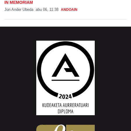
IN MEMORIAM
Jon Ander Ubeda
abu 06, 11:38
ANDOAIN