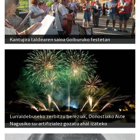
Kantujira taldearen saioa Goiburuko festetan
Lurraldebuseko zerbitzu bereziak, Donostiako Aste
Nagusiko su-artifizialez gozatu ahal izateko