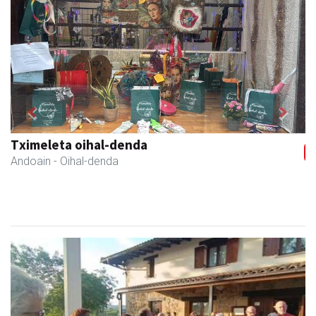
Previous
Next
Urrats inprimategia
Andoain
- Inprimategiak