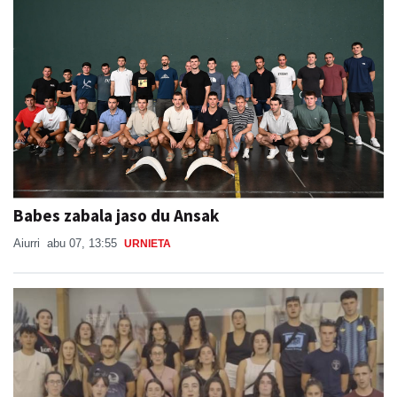
Babes zabala jaso du Ansak
Aiurri
abu 07, 13:55
URNIETA