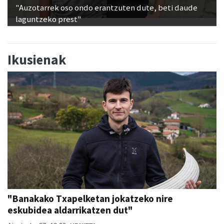
"Auzotarrek oso ondo erantzuten dute, beti daude
laguntzeko prest"
Ikusienak
"Banakako Txapelketan jokatzeko nire
eskubidea aldarrikatzen dut"