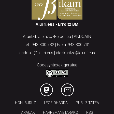
Aiurri.eus - Erroitz BM
Arantzibia plaza, 4-5 behea | ANDOAIN
Tel.: 943 300 732 | Faxa: 943 300 731
andoain@aiurri.eus | idazkaritza@aiurri.eus
Codesyntaxek garatua
HONI BURUZ
LEGE OHARRA
PUBLIZITATEA
ARAUAK
HARREMANETARAKO
RSS