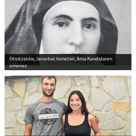
Otoitzaldia, larunbat honetan, Ama Kandidaren
omenez