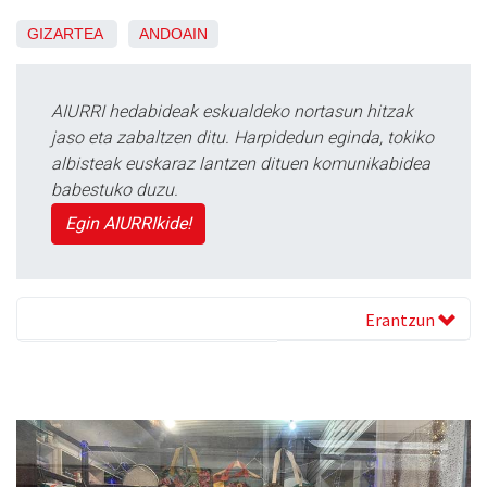
GIZARTEA
ANDOAIN
AIURRI hedabideak eskualdeko nortasun hitzak
jaso eta zabaltzen ditu. Harpidedun eginda, tokiko
albisteak euskaraz lantzen dituen komunikabidea
babestuko duzu.
Egin AIURRIkide!
Erantzun