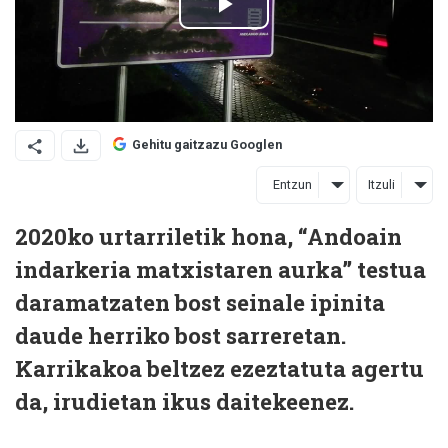
Gehitu gaitzazu Googlen
Entzun
Itzuli
2020ko urtarriletik hona, “Andoain
indarkeria matxistaren aurka” testua
daramatzaten bost seinale ipinita
daude herriko bost sarreretan.
Karrikakoa beltzez ezeztatuta agertu
da, irudietan ikus daitekeenez.