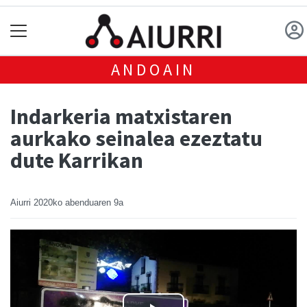
ANDOAIN
Indarkeria matxistaren
aurkako seinalea ezeztatu
dute Karrikan
Aiurri
2020ko abenduaren 9a