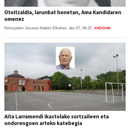
Otoitzaldia, larunbat honetan, Ama Kandidaren
omenez
Berrozpeko Jesusen Alaben Elkartea
abu 07, 09:25
ANDOAIN
Aita Larramendi ikastolako sortzaileen eta
ondorengoen arteko katebegia