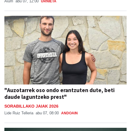
Aiurri
abu 07, 12:00
URNIETA
"Auzotarrek oso ondo erantzuten dute, beti
daude laguntzeko prest"
SORABILLAKO JAIAK 2026
Lide Ruiz Telleria
abu 07, 08:00
ANDOAIN