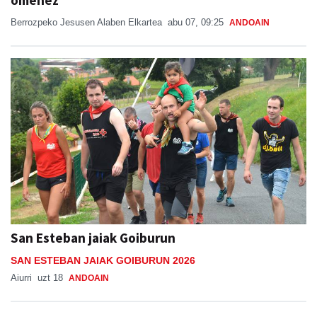
omenez
Berrozpeko Jesusen Alaben Elkartea
abu 07, 09:25
ANDOAIN
San Esteban jaiak Goiburun
SAN ESTEBAN JAIAK GOIBURUN 2026
Aiurri
uzt 18
ANDOAIN