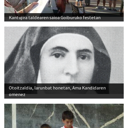
Kantujira taldearen saioa Goiburuko festetan
Otoitzaldia, larunbat honetan, Ama Kandidaren
omenez