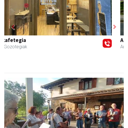
Previous
Next
Aita Larramendi Ikastola
Andoain
- Hezkuntza