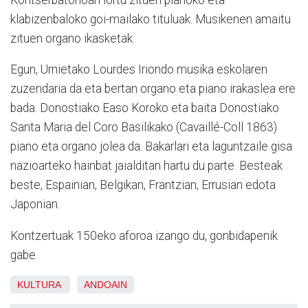
klabizenbaloko goi-mailako tituluak. Musikenen amaitu
zituen organo ikasketak.
Egun, Urnietako Lourdes Iriondo musika eskolaren
zuzendaria da eta bertan organo eta piano irakaslea ere
bada. Donostiako Easo Koroko eta baita Donostiako
Santa Maria del Coro Basilikako (Cavaillé-Coll 1863)
piano eta organo jolea da. Bakarlari eta laguntzaile gisa
nazioarteko hainbat jaialditan hartu du parte. Besteak
beste, Espainian, Belgikan, Frantzian, Errusian edota
Japonian.
Kontzertuak 150eko aforoa izango du, gonbidapenik
gabe.
KULTURA
ANDOAIN