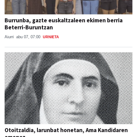
Burrunba, gazte euskaltzaleen ekimen berria
Beterri-Buruntzan
Aiurri
abu 07, 07:00
URNIETA
Otoitzaldia, larunbat honetan, Ama Kandidaren