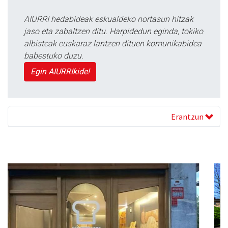
AIURRI hedabideak eskualdeko nortasun hitzak
jaso eta zabaltzen ditu. Harpidedun eginda, tokiko
albisteak euskaraz lantzen dituen komunikabidea
babestuko duzu.
Egin AIURRIkide!
Erantzun