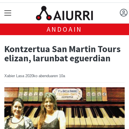
ANDOAIN
Kontzertua San Martin Tours
elizan, larunbat eguerdian
Xabier Lasa
2020ko abenduaren 10a