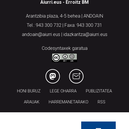
Aiurri.eus - Erroitz BM
Arantzibia plaza, 4-5 behea | ANDOAIN
Tel.: 943 300 732 | Faxa: 943 300 731
andoain@aiurri.eus | idazkaritza@aiurri.eus
Codesyntaxek garatua
HONI BURUZ
LEGE OHARRA
PUBLIZITATEA
ARAUAK
HARREMANETARAKO
RSS