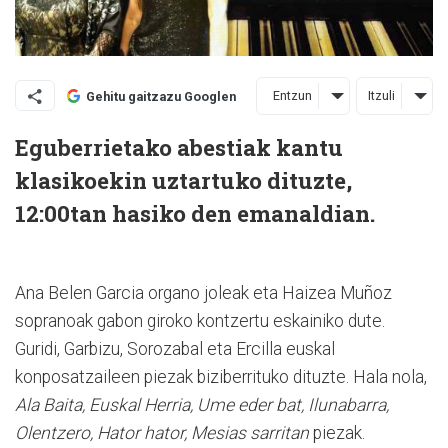
Entzun
Itzuli
Gehitu gaitzazu Googlen
Eguberrietako abestiak kantu
klasikoekin uztartuko dituzte,
12:00tan hasiko den emanaldian.
Ana Belen Garcia organo joleak eta Haizea Muñoz
sopranoak gabon giroko kontzertu eskainiko dute.
Guridi, Garbizu, Sorozabal eta Ercilla euskal
konposatzaileen piezak biziberrituko dituzte. Hala nola,
Ala Baita, Euskal Herria, Ume eder bat, Ilunabarra,
Olentzero, Hator hator, Mesias sarritan
piezak.