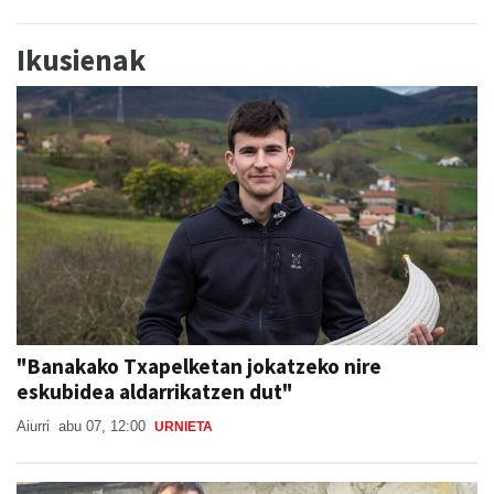
Ikusienak
"Banakako Txapelketan jokatzeko nire
eskubidea aldarrikatzen dut"
Aiurri
abu 07, 12:00
URNIETA