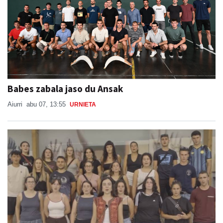
Babes zabala jaso du Ansak
Aiurri
abu 07, 13:55
URNIETA