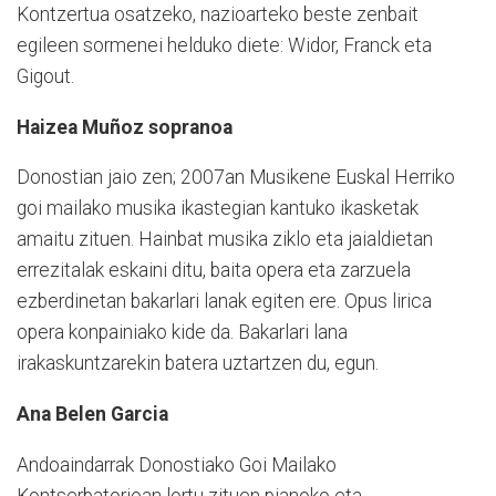
Kontzertua osatzeko, nazioarteko beste zenbait
egileen sormenei helduko diete: Widor, Franck eta
Gigout.
Haizea Muñoz sopranoa
Donostian jaio zen; 2007an Musikene Euskal Herriko
goi mailako musika ikastegian kantuko ikasketak
amaitu zituen. Hainbat musika ziklo eta jaialdietan
errezitalak eskaini ditu, baita opera eta zarzuela
ezberdinetan bakarlari lanak egiten ere. Opus lirica
opera konpainiako kide da. Bakarlari lana
irakaskuntzarekin batera uztartzen du, egun.
Ana Belen Garcia
Andoaindarrak Donostiako Goi Mailako
Kontserbatorioan lortu zituen pianoko eta