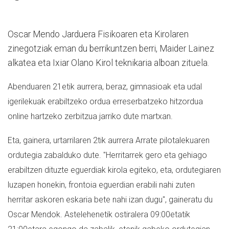
Oscar Mendo Jarduera Fisikoaren eta Kirolaren
zinegotziak eman du berrikuntzen berri, Maider Lainez
alkatea eta Ixiar Olano Kirol teknikaria alboan zituela.
Abenduaren 21etik aurrera, beraz, gimnasioak eta udal
igerilekuak erabiltzeko ordua erreserbatzeko hitzordua
online hartzeko zerbitzua jarriko dute martxan.
Et
a, gainera, urtarrilaren 2tik aurrera Arrate pilotalekuaren
ordutegia zabalduko dute. "Herritarrek gero eta gehiago
erabiltzen dituzte eguerdiak kirola egiteko, eta, ordutegiaren
luzapen honekin, frontoia eguerdian erabili nahi zuten
herritar askoren eskaria bete nahi izan dugu", gaineratu du
Oscar Mendok. A
stelehenetik ostiralera 09:00etatik