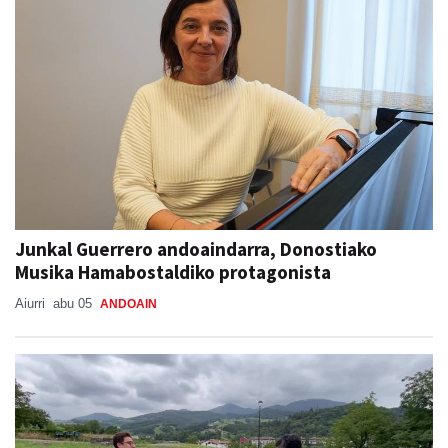
Junkal Guerrero andoaindarra, Donostiako
Musika Hamabostaldiko protagonista
Aiurri
abu 05
ANDOAIN