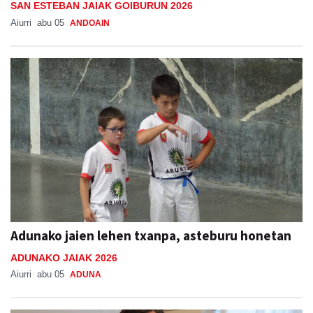
SAN ESTEBAN JAIAK GOIBURUN 2026
Aiurri
abu 05
ANDOAIN
Adunako jaien lehen txanpa, asteburu honetan
ADUNAKO JAIAK 2026
Aiurri
abu 05
ADUNA