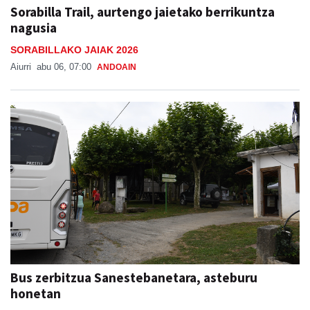
Sorabilla Trail, aurtengo jaietako berrikuntza
nagusia
SORABILLAKO JAIAK 2026
Aiurri
abu 06, 07:00
ANDOAIN
Bus zerbitzua Sanestebanetara, asteburu
honetan