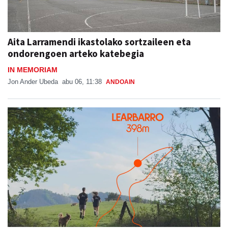
Aita Larramendi ikastolako sortzaileen eta
ondorengoen arteko katebegia
IN MEMORIAM
Jon Ander Ubeda
abu 06, 11:38
ANDOAIN