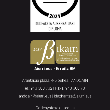
Aiurri.eus - Erroitz BM
Arantzibia plaza, 4-5 behea | ANDOAIN
Tel.: 943 300 732 | Faxa: 943 300 731
andoain@aiurri.eus | idazkaritza@aiurri.eus
Codesyntaxek garatua