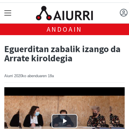
ANDOAIN
Eguerditan zabalik izango da
Arrate kiroldegia
Aiurri
2020ko abenduaren 18a