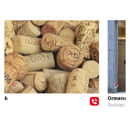
Previous
Next
Ormendi kirolak
Andoain
- Kirol dendak