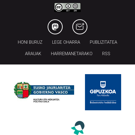
HONI BURUZ
LEGE OHARRA
PUBLIZITATEA
ARAUAK
HARREMANETARAKO
RSS