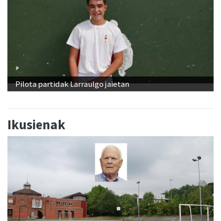
Pilota partidak Larraulgo jaietan
Ikusienak