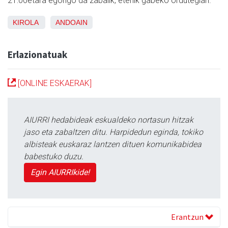
21:00etara egongo da zabalik, etenik gabeko ordutegian.
KIROLA
ANDOAIN
Erlazionatuak
[ONLINE ESKAERAK]
AIURRI hedabideak eskualdeko nortasun hitzak
jaso eta zabaltzen ditu. Harpidedun eginda, tokiko
albisteak euskaraz lantzen dituen komunikabidea
babestuko duzu.
Egin AIURRIkide!
Erantzun