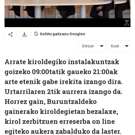
Gehitu gaitzazu Googlen
Entzun
Itzuli
Arrate kiroldegiko instalakuntzak
goizeko 09:00tatik gaueko 21:00ak
arte etenik gabe irekita izango dira.
Urtarrilaren 2tik aurrera izango da.
Horrez gain, Buruntzaldeko
gainerako kiroldegietan bezalaxe,
kirol zerbitzuen erreserba on line
egiteko aukera zabalduko da laster.