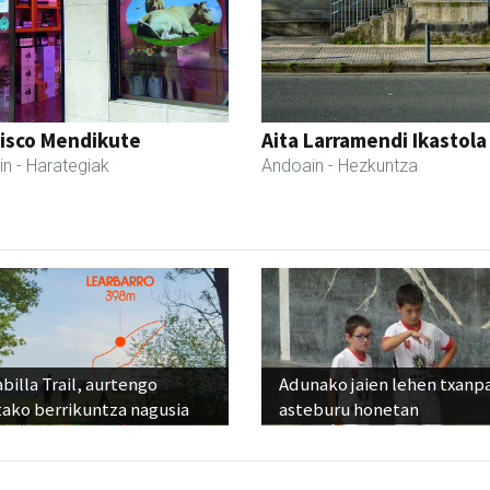
cisco Mendikute
Aita Larramendi Ikastola
in
- Harategiak
Andoain
- Hezkuntza
billa Trail, aurtengo
Adunako jaien lehen txanp
tako berrikuntza nagusia
asteburu honetan