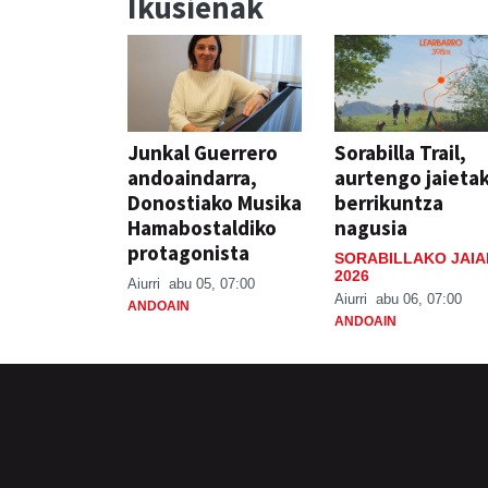
Ikusienak
Junkal Guerrero
Sorabilla Trail,
andoaindarra,
aurtengo jaieta
Donostiako Musika
berrikuntza
Hamabostaldiko
nagusia
protagonista
SORABILLAKO JAIA
2026
Aiurri
abu 05, 07:00
Aiurri
abu 06, 07:00
ANDOAIN
ANDOAIN