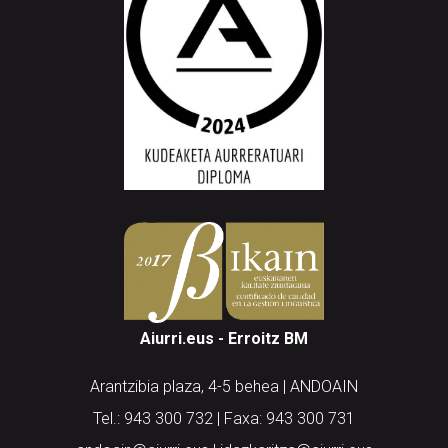
Aiurri.eus - Erroitz BM
Arantzibia plaza, 4-5 behea | ANDOAIN
Tel.: 943 300 732 | Faxa: 943 300 731