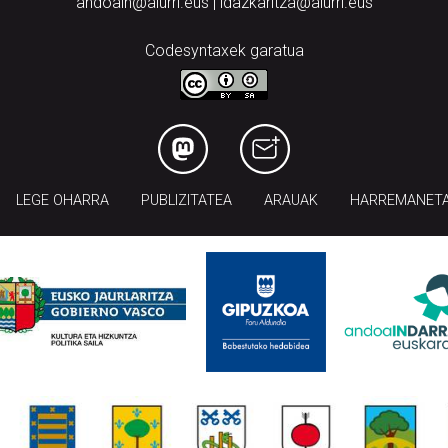
andoain@aiurri.eus | idazkaritza@aiurri.eus
Codesyntaxek garatua
LEGE OHARRA
PUBLIZITATEA
ARAUAK
HARREMANET