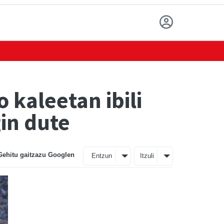
kaleetan ibili
gin dute
Gehitu gaitzazu Googlen
Entzun
Itzuli