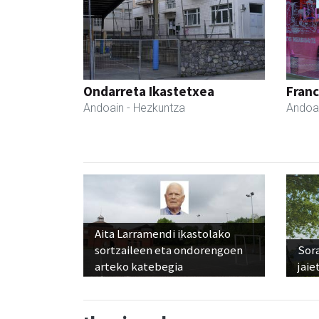
Ondarreta Ikastetxea
Fran
Andoain
- Hezkuntza
Andoa
Aita Larramendi ikastolako
sortzaileen eta ondorengoen
Sora
arteko katebegia
jaie