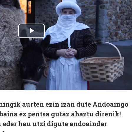
mingik aurten ezin izan dute Andoaingo
 baina ez pentsa gutaz ahaztu direnik!
 eder hau utzi digute andoaindar