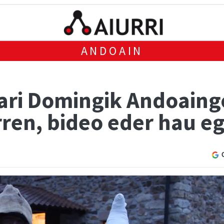
ANDOAIN
ri Domingik Andoaingo 
rren, bideo eder hau e