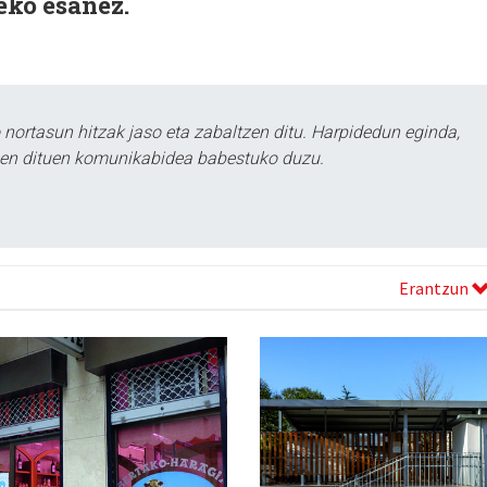
eko esanez.
ortasun hitzak jaso eta zabaltzen ditu. Harpidedun eginda,
tzen dituen komunikabidea babestuko duzu.
Erantzun