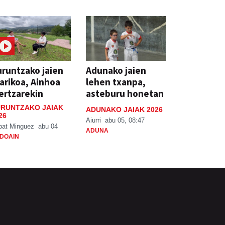
runtzako jaien
Adunako jaien
arikoa, Ainhoa
lehen txanpa,
ertzarekin
asteburu honetan
RUNTZAKO JAIAK
ADUNAKO JAIAK 2026
26
Aiurri
abu 05, 08:47
bat Minguez
abu 04
ADUNA
DOAIN