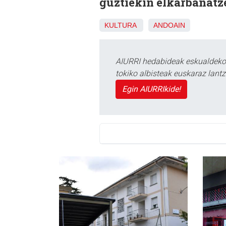
guztiekin elkarbanatz
KULTURA
ANDOAIN
AIURRI hedabideak eskualdeko n
tokiko albisteak euskaraz lan
Egin AIURRIkide!