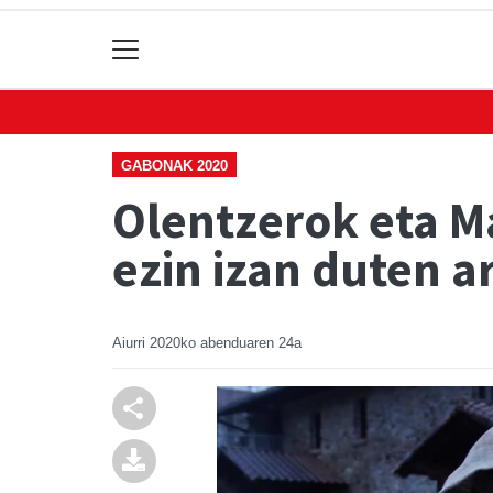
GABONAK 2020
Olentzerok eta Ma
ezin izan duten a
Aiurri
2020ko abenduaren 24a