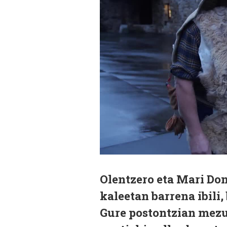
Olentzero eta Mari Do
kaleetan barrena ibili,
Gure postontzian mezu