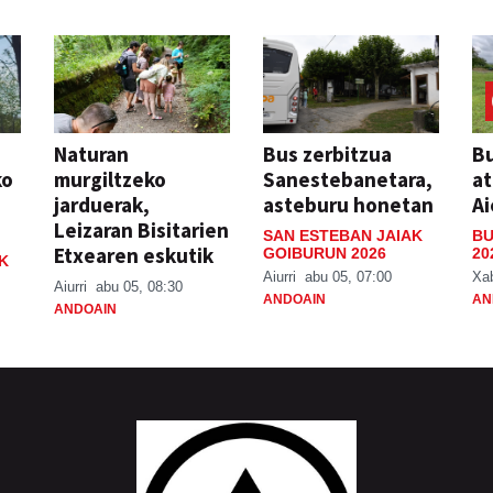
Naturan
Bus zerbitzua
Bu
ko
murgiltzeko
Sanestebanetara,
at
jarduerak,
asteburu honetan
Ai
Leizaran Bisitarien
SAN ESTEBAN JAIAK
BU
Etxearen eskutik
GOIBURUN 2026
20
K
Aiurri
abu 05, 07:00
Xa
Aiurri
abu 05, 08:30
ANDOAIN
AN
ANDOAIN