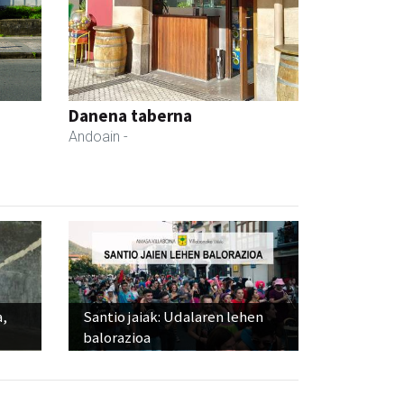
Danena taberna
Andoain
-
a,
Santio jaiak: Udalaren lehen
balorazioa