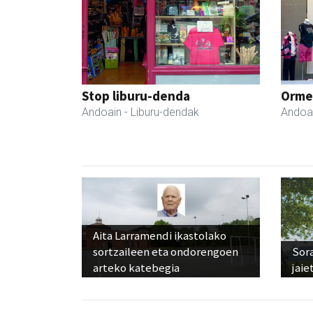
Stop liburu-denda
Ormen
Andoain
- Liburu-dendak
Andoa
Aita Larramendi ikastolako
sortzaileen eta ondorengoen
Sora
arteko katebegia
jaie