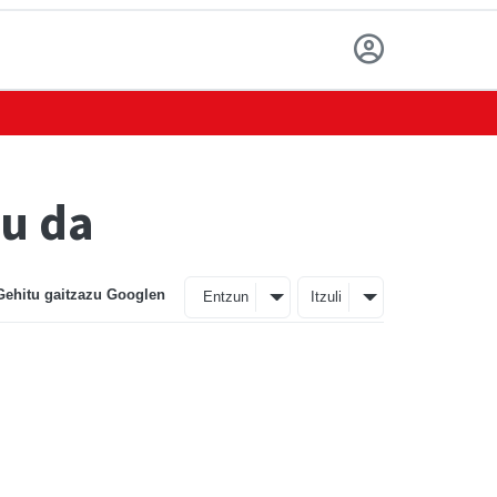
u da
Gehitu gaitzazu Googlen
Entzun
Itzuli