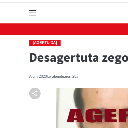
[AGERTU DA]
Desagertuta zego
Aiurri
2020ko abenduaren 25a