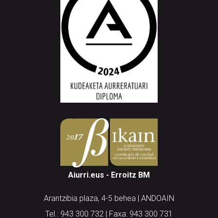
Aiurri.eus - Erroitz BM
Arantzibia plaza, 4-5 behea | ANDOAIN
Tel.: 943 300 732 | Faxa: 943 300 731