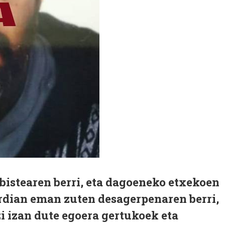
bistearen berri, eta dagoeneko etxekoen
erdian eman zuten desagerpenaren berri,
zi izan dute egoera gertukoek eta