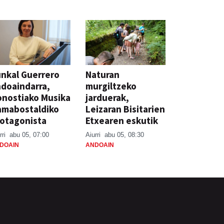
nkal Guerrero
Naturan
doaindarra,
murgiltzeko
nostiako Musika
jarduerak,
amabostaldiko
Leizaran Bisitarien
otagonista
Etxearen eskutik
rri
abu 05, 07:00
Aiurri
abu 05, 08:30
DOAIN
ANDOAIN