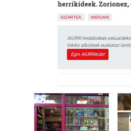
herrikideek. Zorionez,
GIZARTEA
ANDOAIN
AIURRI hedabideak eskualdeko n
tokiko albisteak euskaraz lan
Egin AIURRIkide!