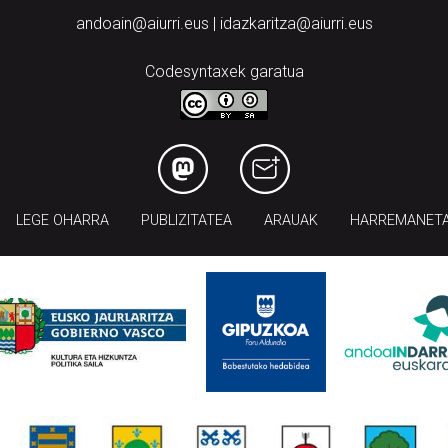
andoain@aiurri.eus | idazkaritza@aiurri.eus
Codesyntaxek garatua
LEGE OHARRA
PUBLIZITATEA
ARAUAK
HARREMANET