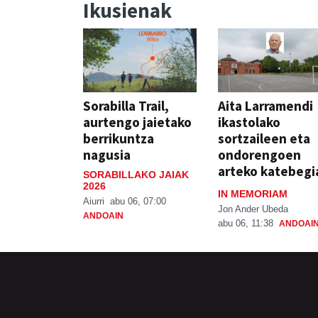
Ikusienak
Sorabilla Trail,
Aita Larramendi
aurtengo jaietako
ikastolako
berrikuntza
sortzaileen eta
nagusia
ondorengoen
arteko katebegi
SORABILLAKO JAIAK
2026
IN MEMORIAM
Aiurri
abu 06, 07:00
Jon Ander Ubeda
ANDOAIN
abu 06, 11:38
ANDOAI