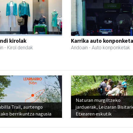
di kirolak
Karrika auto konponket
in
- Kirol dendak
Andoain
- Auto konponketak
Naturan murgiltzeko
billa Trail, aurtengo
jarduerak, Leizaran Bisitar
tako berrikuntza nagusia
Etxearen eskutik