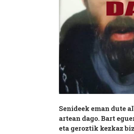
Senideek eman dute al
artean dago. Bart egu
eta geroztik kezkaz bi