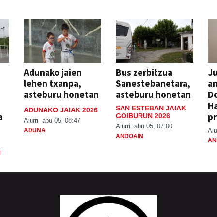
Adunako jaien
Bus zerbitzua
Ju
lehen txanpa,
Sanestebanetara,
an
asteburu honetan
asteburu honetan
Do
H
SAN ESTEBAN JAIAK
ADUNAKO JAIAK 2026
a
pr
GOIBURUN 2026
Aiurri
abu 05, 08:47
Aiurri
abu 05, 07:00
ADUNA
Aiu
ANDOAIN
AN
N