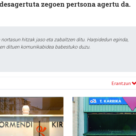
 desagertuta zegoen pertsona agertu da.
ortasun hitzak jaso eta zabaltzen ditu. Harpidedun eginda,
tzen dituen komunikabidea babestuko duzu.
Erantzun