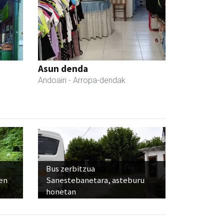
a
Asun denda
Andoain
- Arropa-dendak
Bus zerbitzua
ien
Sanestebanetara, asteburu
honetan