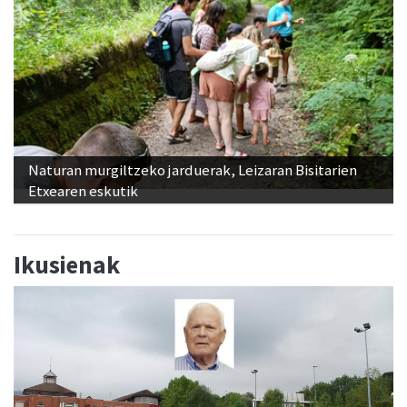
Naturan murgiltzeko jarduerak, Leizaran Bisitarien
Etxearen eskutik
Ikusienak