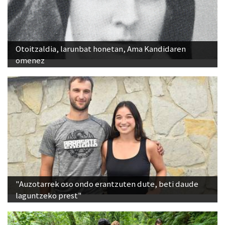
Otoitzaldia, larunbat honetan, Ama Kandidaren
omenez
"Auzotarrek oso ondo erantzuten dute, beti daude
laguntzeko prest"