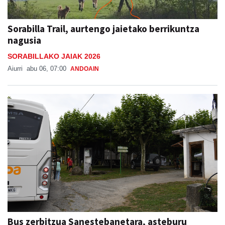
Sorabilla Trail, aurtengo jaietako berrikuntza
nagusia
SORABILLAKO JAIAK 2026
Aiurri
abu 06, 07:00
ANDOAIN
Bus zerbitzua Sanestebanetara, asteburu