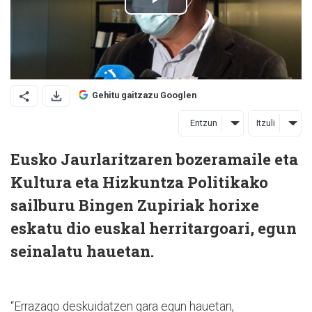
Gehitu gaitzazu Googlen
Entzun
Itzuli
Eusko Jaurlaritzaren bozeramaile eta
Kultura eta Hizkuntza Politikako
sailburu Bingen Zupiriak horixe
eskatu dio euskal herritargoari, egun
seinalatu hauetan.
“Errazago deskuidatzen gara egun hauetan,