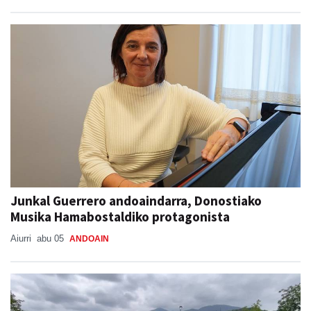
Junkal Guerrero andoaindarra, Donostiako
Musika Hamabostaldiko protagonista
Aiurri
abu 05
ANDOAIN