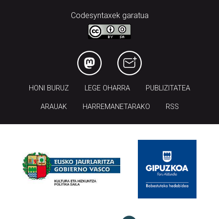
Codesyntaxek garatua
HONI BURUZ
LEGE OHARRA
PUBLIZITATEA
ARAUAK
HARREMANETARAKO
RSS