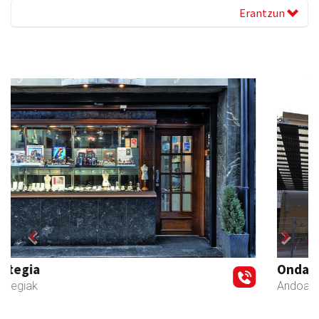
Erantzun
Previous
Next
Ondarreta Ikastetxea
Andoain
- Hezkuntza