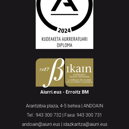
Aiurri.eus - Erroitz BM
Arantzibia plaza, 4-5 behea | ANDOAIN
Tel.: 943 300 732 | Faxa: 943 300 731
andoain@aiurri.eus | idazkaritza@aiurri.eus