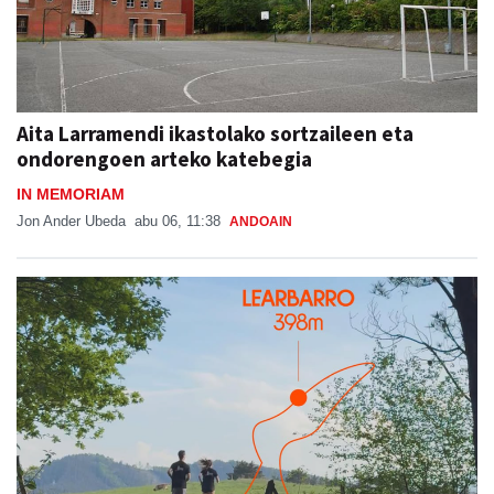
Aita Larramendi ikastolako sortzaileen eta
ondorengoen arteko katebegia
IN MEMORIAM
Jon Ander Ubeda
abu 06, 11:38
ANDOAIN