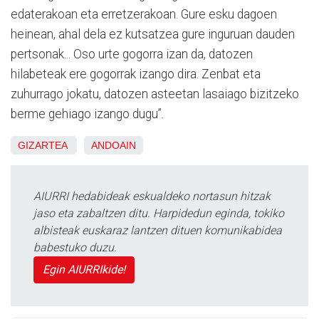
edaterakoan eta erretzerakoan. Gure esku dagoen
heinean, ahal dela ez kutsatzea gure inguruan dauden
pertsonak... Oso urte gogorra izan da, datozen
hilabeteak ere gogorrak izango dira. Zenbat eta
zuhurrago jokatu, datozen asteetan lasaiago bizitzeko
berme gehiago izango dugu”.
GIZARTEA
ANDOAIN
AIURRI hedabideak eskualdeko nortasun hitzak
jaso eta zabaltzen ditu. Harpidedun eginda, tokiko
albisteak euskaraz lantzen dituen komunikabidea
babestuko duzu.
Egin AIURRIkide!