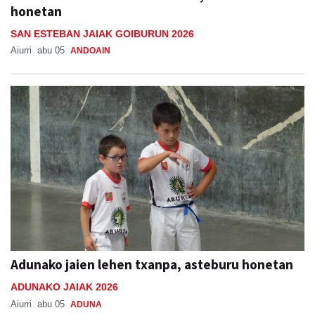
honetan
SAN ESTEBAN JAIAK GOIBURUN 2026
Aiurri
abu 05
ANDOAIN
Adunako jaien lehen txanpa, asteburu honetan
ADUNAKO JAIAK 2026
Aiurri
abu 05
ADUNA