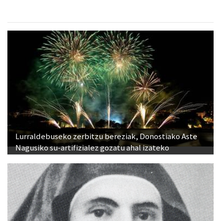
Lurraldebuseko zerbitzu bereziak, Donostiako Aste
Nagusiko su-artifizialez gozatu ahal izateko