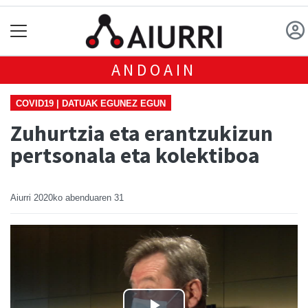
ANDOAIN
COVID19 | DATUAK EGUNEZ EGUN
Zuhurtzia eta erantzukizun
pertsonala eta kolektiboa
Aiurri
2020ko abenduaren 31