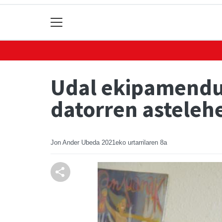
Udal ekipamendua
datorren asteleh
Jon Ander Ubeda
2021eko urtarrilaren 8a