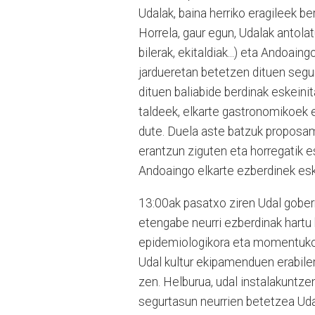
Udalak, baina herriko eragileek be
Horrela, gaur egun, Udalak antola
bilerak, ekitaldiak...) eta Andoain
jardueretan betetzen dituen segur
dituen baliabide berdinak eskeinit
taldeek, elkarte gastronomikoek e
dute. Duela aste batzuk proposa
erantzun ziguten eta horregatik e
Andoaingo elkarte ezberdinek eska
13:00ak pasatxo ziren Udal gober
etengabe neurri ezberdinak hartu
epidemiologikora eta momentuko 
Udal kultur ekipamenduen erabile
zen. Helburua, udal instalakuntze
segurtasun neurrien betetzea Ud