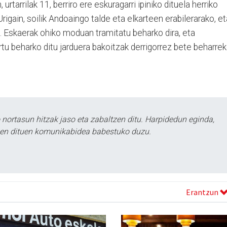
urtarrilak 11, berriro ere eskuragarri ipiniko dituela herriko
igain, soilik Andoaingo talde eta elkarteen erabilerarako, et
. Eskaerak ohiko moduan tramitatu beharko dira, eta
rtu beharko ditu jarduera bakoitzak derrigorrez bete beharre
ortasun hitzak jaso eta zabaltzen ditu. Harpidedun eginda,
tzen dituen komunikabidea babestuko duzu.
Erantzun