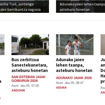
billa Trail, aurtengo
Adunako jaien lehen txanp
tako berrikuntza nagusia
asteburu honetan
Bus zerbitzua
Adunako jaien
Ju
Sanestebanetara,
lehen txanpa,
an
asteburu honetan
asteburu honetan
Do
H
SAN ESTEBAN JAIAK
ADUNAKO JAIAK 2026
a
pr
GOIBURUN 2026
Aiurri
abu 05, 08:47
Aiurri
abu 05, 07:00
ADUNA
Aiu
ANDOAIN
AN
N