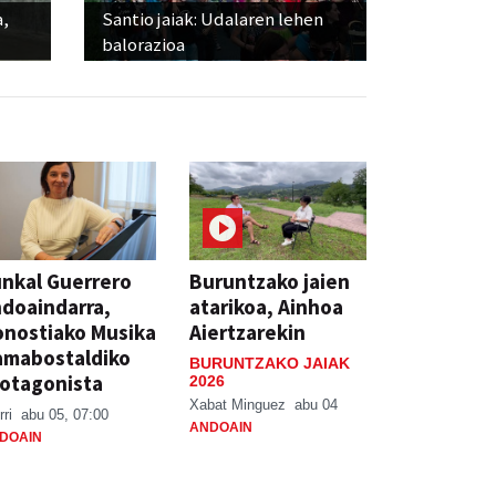
a,
Santio jaiak: Udalaren lehen
balorazioa
nkal Guerrero
Buruntzako jaien
doaindarra,
atarikoa, Ainhoa
nostiako Musika
Aiertzarekin
amabostaldiko
BURUNTZAKO JAIAK
otagonista
2026
Xabat Minguez
abu 04
rri
abu 05, 07:00
ANDOAIN
DOAIN