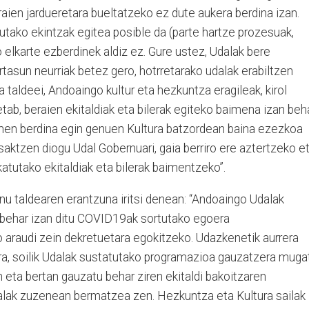
raien jardueretara bueltatzeko ez dute aukera berdina izan.
tutako ekintzak egitea posible da (parte hartze prozesuak,
go elkarte ezberdinek aldiz ez. Gure ustez, Udalak bere
tasun neurriak betez gero, hotrretarako udalak erabiltzen
a taldeei, Andoaingo kultur eta hezkuntza eragileak, kirol
tab, beraien ekitaldiak eta bilerak egiteko baimena izan beh
men berdina egin genuen Kultura batzordean baina ezezkoa
saktzen diogu Udal Gobernuari, gaia berriro ere aztertzeko e
tutako ekitaldiak eta bilerak baimentzeko”.
nu taldearen erantzuna iritsi denean: “Andoaingo Udalak
 behar izan ditu COVID19ak sortutako egoera
araudi zein dekretuetara egokitzeko. Udazkenetik aurrera
ra, soilik Udalak sustatutako programazioa gauzatzera muga
n eta bertan gauzatu behar ziren ekitaldi bakoitzaren
alak zuzenean bermatzea zen. Hezkuntza eta Kultura sailak