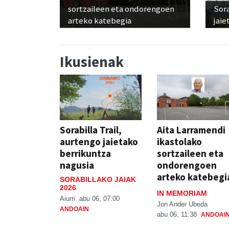
sortzaileen eta ondorengoen
Sora
arteko katebegia
jaie
Ikusienak
Sorabilla Trail,
Aita Larramendi
aurtengo jaietako
ikastolako
berrikuntza
sortzaileen eta
nagusia
ondorengoen
arteko katebegi
SORABILLAKO JAIAK
2026
IN MEMORIAM
Aiurri
abu 06, 07:00
Jon Ander Ubeda
ANDOAIN
abu 06, 11:38
ANDOAI