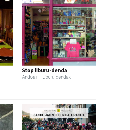
Stop liburu-denda
Andoain
- Liburu-dendak