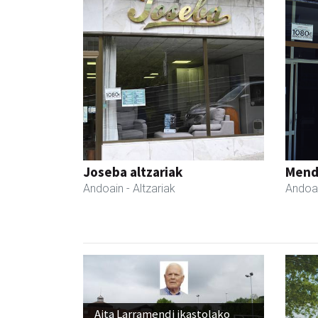
Joseba altzariak
Mend
Andoain
- Altzariak
Andoa
Aita Larramendi ikastolako