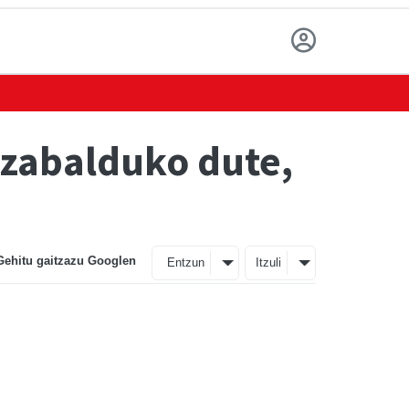
zabalduko dute,
Gehitu gaitzazu Googlen
Entzun
Itzuli