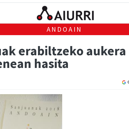
ANDOAIN
k erabiltzeko aukera 
enean hasita