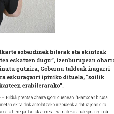
lkarte ezberdinek bilerak eta ekintzak
atea eskatzen dugu”, izenburupean oharr
inutu gutxira, Gobernu taldeak iragarri
a eskuragarri ipiniko dituela, “soilik
karteen erabilerarako”.
EH Bilduk prentsa oharra igorri duenean: “Martxoan birusa
inetan ekitaldiak antolatzeko irizpideak aldatuz joan dira.
ko eta bere jarduerak aurrera eramateko ahalegina egin du