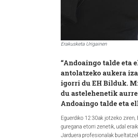
Erakusketa Urigainen
“Andoaingo talde eta e
antolatzeko aukera iz
igorri du EH Bilduk. M
du astelehenetik aurrer
Andoaingo talde eta el
Eguerdiko 12:30ak jotzeko ziren, 
guregana etorri zenetik, udal eraik
Jarduera profesionalak bueltatze