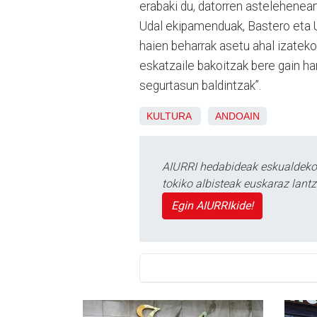
erabaki du, datorren astelehenean, 
Udal ekipamenduak, Bastero eta Ur
haien beharrak asetu ahal izateko
eskatzaile bakoitzak bere gain ha
segurtasun baldintzak”.
KULTURA
ANDOAIN
AIURRI hedabideak eskualdeko n
tokiko albisteak euskaraz lan
Egin AIURRIkide!