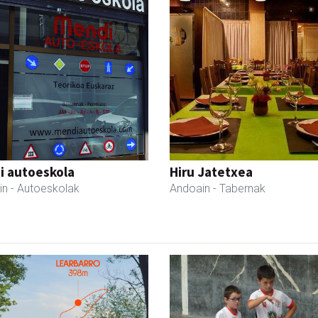
i autoeskola
Hiru Jatetxea
in
- Autoeskolak
Andoain
- Tabernak