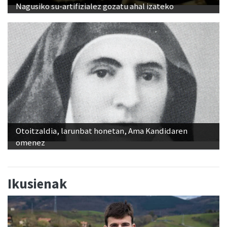
Nagusiko su-artifizialez gozatu ahal izateko
Otoitzaldia, larunbat honetan, Ama Kandidaren
omenez
Ikusienak