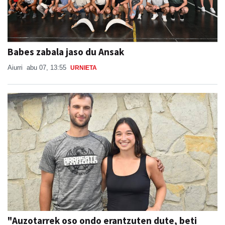
Babes zabala jaso du Ansak
Aiurri
abu 07, 13:55
URNIETA
"Auzotarrek oso ondo erantzuten dute, beti