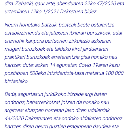
dira. Zehazki, gaur arte, abenduaren 22ko 47/2020 eta
urtarrilaren 12ko 1/2021 Dekretuen bidez.
Neurri horietako batzuk, besteak beste ostalaritza-
establezimendu eta jatexeen itxierari buruzkoek, udal-
eremutik kanpora pertsonen zirkulazio askearen
mugari buruzkoek eta taldeko kirol-jardueraren
praktikari buruzkoek erreferentzia gisa honako hau
hartzen dute: azken 14 egunetan Covid-19aren kasu
positiboen 500eko intzidentzia-tasa metatua 100.000
biztanleko.
Bada, segurtasun juridikoko irizpide argi baten
ondorioz, beharrezkotzat jotzen da honako hau
argitzea: ebazpen horretan jaso diren udalerriak
44/2020 Dekretuaren eta ondoko aldaketen ondorioz
hartzen diren neurri guztien eraginpean daudela eta