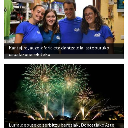
Kantujira, auzo-afaria eta dantzaldia, asteburuko
ospakizunei ekiteko
Lurraldebuseko zerbitzu bereziak, Donostiako Aste