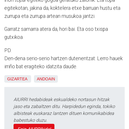
egitekotan, jakina da, koktelera etxe barruan hustu eta
zurrupa eta zurrupa artean musukoa jantzi.
Garratz samarra atera da, hori bai. Eta oso txispa
gutxikoa.
PD.
Den-dena serio-serio hartzen dutenentzat: Lerro hauek
irriño bat eragiteko idatzita daude.
GIZARTEA
ANDOAIN
AIURRI hedabideak eskualdeko nortasun hitzak
jaso eta zabaltzen ditu. Harpidedun eginda, tokiko
albisteak euskaraz lantzen dituen komunikabidea
babestuko duzu.