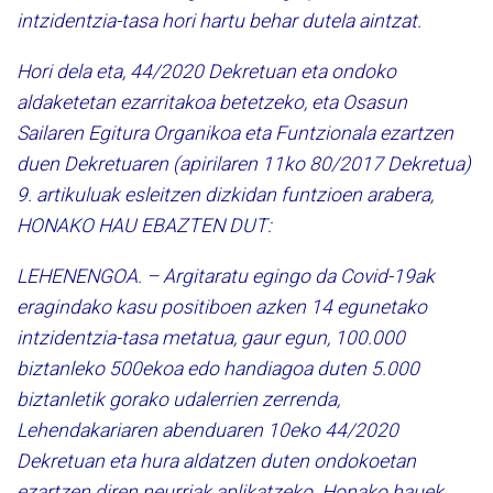
intzidentzia-tasa hori hartu behar dutela aintzat.
Hori dela eta, 44/2020 Dekretuan eta ondoko
aldaketetan ezarritakoa betetzeko, eta Osasun
Sailaren Egitura Organikoa eta Funtzionala ezartzen
duen Dekretuaren (apirilaren 11ko 80/2017 Dekretua)
9. artikuluak esleitzen dizkidan funtzioen arabera,
HONAKO HAU EBAZTEN DUT:
LEHENENGOA. – Argitaratu egingo da Covid-19ak
eragindako kasu positiboen azken 14 egunetako
intzidentzia-tasa metatua, gaur egun, 100.000
biztanleko 500ekoa edo handiagoa duten 5.000
biztanletik gorako udalerrien zerrenda,
Lehendakariaren abenduaren 10eko 44/2020
Dekretuan eta hura aldatzen duten ondokoetan
ezartzen diren neurriak aplikatzeko. Honako hauek