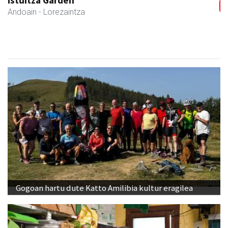
Istuitza Garden
Andoain
- Lorezaintza
Gogoan hartu dute Katto Amilibia kultur eragilea