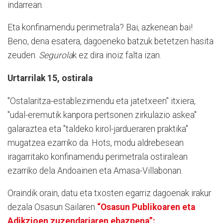
indarrean.
Eta konfinamendu perimetrala? Bai, azkenean bai!
Beno, dena esatera, dagoeneko batzuk betetzen hasita
zeuden.
Segurola
k ez dira inoiz falta izan.
Urtarrilak 15, ostirala
"Ostalaritza-establezimendu eta jatetxeen" itxiera,
"udal-eremutik kanpora pertsonen zirkulazio askea"
galaraztea eta "taldeko kirol-jardueraren praktika"
mugatzea ezarriko da. Hots, modu aldrebesean
iragarritako konfinamendu perimetrala ostiralean
ezarriko dela Andoainen eta Amasa-Villabonan.
Oraindik orain, datu eta txosten egarriz dagoenak irakur
dezala Osasun Sailaren
“Osasun Publikoaren eta
Adikzioen zuzendariaren ebazpena”: