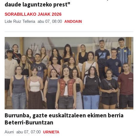
daude laguntzeko prest"
SORABILLAKO JAIAK 2026
Lide Ruiz Telleria
abu 07, 08:00
ANDOAIN
Burrunba, gazte euskaltzaleen ekimen berria
Beterri-Buruntzan
Aiurri
abu 07, 07:00
URNIETA