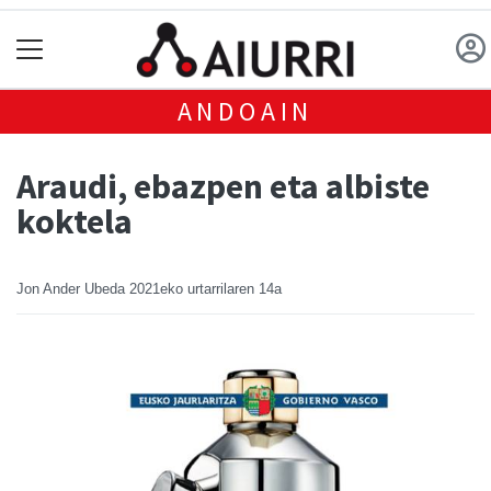
ANDOAIN
Araudi, ebazpen eta albiste
koktela
Jon Ander Ubeda
2021eko urtarrilaren 14a