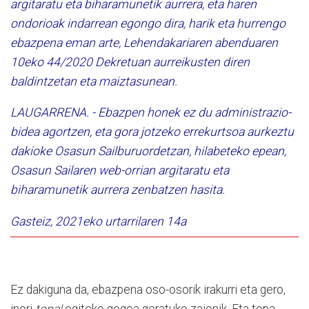
argitaratu eta biharamunetik aurrera, eta haren
ondorioak indarrean egongo dira, harik eta hurrengo
ebazpena eman arte, Lehendakariaren abenduaren
10eko 44/2020 Dekretuan aurreikusten diren
baldintzetan eta maiztasunean.
LAUGARRENA. - Ebazpen honek ez du administrazio-
bidea agortzen, eta gora jotzeko errekurtsoa aurkeztu
dakioke Osasun Sailburuordetzan, hilabeteko epean,
Osasun Sailaren web-orrian argitaratu eta
biharamunetik aurrera zenbatzen hasita.
Gasteiz, 2021eko urtarrilaren 14a
Ez dakiguna da, ebazpena oso-osorik irakurri eta gero,
inori
topa!
egiteko gogoa geratuko zaionik. Eta topa