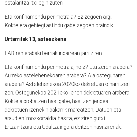
ostalaritza itxi egin zuten.
Eta konfinamendu perimetrala? Ez zegoen argi.
Koktelera gehiegi astindu gabe zegoen oraindik.
Urtarrilak 13, asteazkena
LABIren erabaki berriak indarrean jarri ziren.
Eta konfinamendu perimetrala, noiz? Eta zeren arabera?
Aurreko astelehenekoaren arabera? Ala ostegunaren
arabera? Astelehenekoa 2020ko dekretuan oinarritzen
zen. Ostegunekoa 2021eko lehen dekretuaren arabera.
Koktela probatzen hasi gabe, hasi zen jendea
dekretuen izenekin bakarrik mareatzen. Datuen eta
araudien 'mozkorraldia' hasita, ez ziren gutxi
Ertzaintzara eta Udaltzaingora deitzen hasi zirenak.