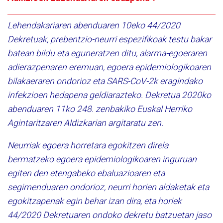
Lehendakariaren abenduaren 10eko 44/2020
Dekretuak, prebentzio-neurri espezifikoak testu bakar
batean bildu eta eguneratzen ditu, alarma-egoeraren
adierazpenaren eremuan, egoera epidemiologikoaren
bilakaeraren ondorioz eta SARS-CoV-2k eragindako
infekzioen hedapena geldiarazteko. Dekretua 2020ko
abenduaren 11ko 248. zenbakiko Euskal Herriko
Agintaritzaren Aldizkarian argitaratu zen.
Neurriak egoera horretara egokitzen direla
bermatzeko egoera epidemiologikoaren inguruan
egiten den etengabeko ebaluazioaren eta
segimenduaren ondorioz, neurri horien aldaketak eta
egokitzapenak egin behar izan dira, eta horiek
44/2020 Dekretuaren ondoko dekretu batzuetan jaso