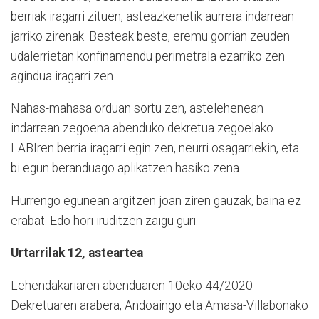
berriak iragarri zituen, asteazkenetik aurrera indarrean
jarriko zirenak. Besteak beste, eremu gorrian zeuden
udalerrietan konfinamendu perimetrala ezarriko zen
agindua iragarri zen.
Nahas-mahasa orduan sortu zen, astelehenean
indarrean zegoena abenduko dekretua zegoelako.
LABIren berria iragarri egin zen, neurri osagarriekin, eta
bi egun beranduago aplikatzen hasiko zena.
Hurrengo egunean argitzen joan ziren gauzak, baina ez
erabat. Edo hori iruditzen zaigu guri.
Urtarrilak 12, asteartea
Lehendakariaren abenduaren 10eko 44/2020
Dekretuaren arabera, Andoaingo eta Amasa-Villabonako