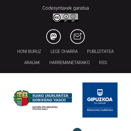
Codesyntaxek garatua
HONI BURUZ
LEGE OHARRA
PUBLIZITATEA
ARAUAK
HARREMANETARAKO
RSS