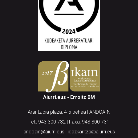
Aiurri.eus - Erroitz BM
Arantzibia plaza, 4-5 behea | ANDOAIN
Tel.: 943 300 732 | Faxa: 943 300 731
andoain@aiurri.eus | idazkaritza@aiurri.eus