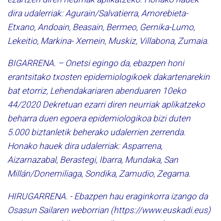
dira udalerriak: Agurain/Salvatierra, Amorebieta-
Etxano, Andoain, Beasain, Bermeo, Gernika-Lumo,
Lekeitio, Markina- Xemein, Muskiz, Villabona, Zumaia.
BIGARRENA. – Onetsi egingo da, ebazpen honi
erantsitako txosten epidemiologikoek dakartenarekin
bat etorriz, Lehendakariaren abenduaren 10eko
44/2020 Dekretuan ezarri diren neurriak aplikatzeko
beharra duen egoera epidemiologikoa bizi duten
5.000 biztanletik beherako udalerrien zerrenda.
Honako hauek dira udalerriak: Asparrena,
Aizarnazabal, Berastegi, Ibarra, Mundaka, San
Millán/Donemiliaga, Sondika, Zamudio, Zegama.
HIRUGARRENA. - Ebazpen hau eraginkorra izango da
Osasun Sailaren weborrian (https://www.euskadi.eus)