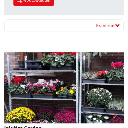
Egin AIURRIkide!
Erantzun
Previous
Next