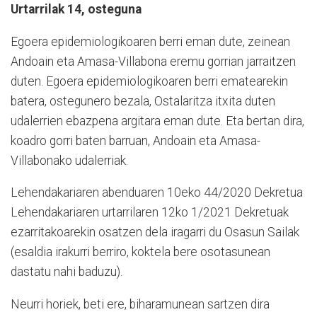
Urtarrilak 14, osteguna
Egoera epidemiologikoaren berri eman dute, zeinean
Andoain eta Amasa-Villabona eremu gorrian jarraitzen
duten. Egoera epidemiologikoaren berri ematearekin
batera, ostegunero bezala, Ostalaritza itxita duten
udalerrien ebazpena argitara eman dute. Eta bertan dira,
koadro gorri baten barruan, Andoain eta Amasa-
Villabonako udalerriak.
Lehendakariaren abenduaren 10eko 44/2020 Dekretua
Lehendakariaren urtarrilaren 12ko 1/2021 Dekretuak
ezarritakoarekin osatzen dela iragarri du Osasun Sailak
(esaldia irakurri berriro, koktela bere osotasunean
dastatu nahi baduzu).
Neurri horiek, beti ere, biharamunean sartzen dira