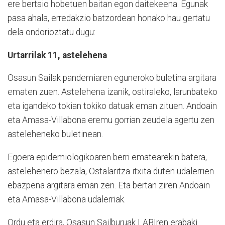
ere bertsio hobetuen baitan egon daitekeena. Egunak
pasa ahala, erredakzio batzordean honako hau gertatu
dela ondorioztatu dugu:
Urtarrilak 11, astelehena
Osasun Sailak pandemiaren eguneroko buletina argitara
ematen zuen. Astelehena izanik, ostiraleko, larunbateko
eta igandeko tokian tokiko datuak eman zituen. Andoain
eta Amasa-Villabona eremu gorrian zeudela agertu zen
asteleheneko buletinean.
Egoera epidemiologikoaren berri ematearekin batera,
astelehenero bezala, Ostalaritza itxita duten udalerrien
ebazpena argitara eman zen. Eta bertan ziren Andoain
eta Amasa-Villabona udalerriak.
Ordu eta erdira, Osasun Sailburuak LABIren erabaki