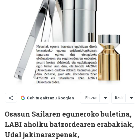
Entzun
Itzuli
Gehitu gaitzazu Googlen
Osasun Sailaren eguneroko buletina,
LABI aholku batzordearen erabakiak,
Udal jakinarazpenak,