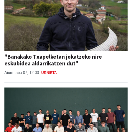
"Banakako Txapelketan jokatzeko nire
eskubidea aldarrikatzen dut"
Aiurri
abu 07, 12:00
URNIETA