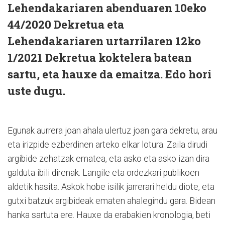
Lehendakariaren abenduaren 10eko
44/2020 Dekretua eta
Lehendakariaren urtarrilaren 12ko
1/2021 Dekretua koktelera batean
sartu, eta hauxe da emaitza. Edo hori
uste dugu.
Egunak aurrera joan ahala ulertuz joan gara dekretu, arau
eta irizpide ezberdinen arteko elkar lotura. Zaila dirudi
argibide zehatzak ematea, eta asko eta asko izan dira
galduta ibili direnak. Langile eta ordezkari publikoen
aldetik hasita. Askok hobe isilik jarrerari heldu diote, eta
gutxi batzuk argibideak ematen ahalegindu gara. Bidean
hanka sartuta ere. Hauxe da erabakien kronologia, beti