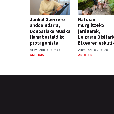
Junkal Guerrero
Naturan
andoaindarra,
murgiltzeko
Donostiako Musika
jarduerak,
Hamabostaldiko
Leizaran Bisitar
protagonista
Etxearen eskuti
Aiurri
abu 05, 07:00
Aiurri
abu 05, 08:30
ANDOAIN
ANDOAIN