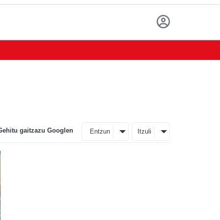
Gehitu gaitzazu Googlen
Entzun
Itzuli