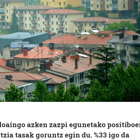
. Andoaingo azken zazpi egunetako positibo
zia tasak goruntz egin du. %33 igo da