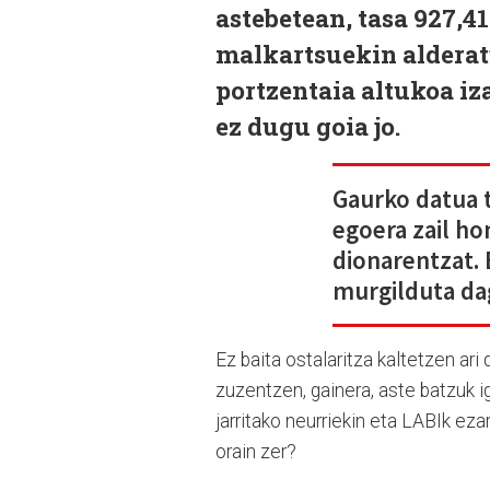
astebetean, tasa 927,41
malkartsuekin alderat
portzentaia altukoa iz
ez dugu goia jo.
Gaurko datua t
egoera zail hon
dionarentzat. 
murgilduta da
Ez baita ostalaritza kaltetzen ari
zuzentzen, gainera, aste batzuk ig
jarritako neurriekin eta LABIk ezar
orain zer?