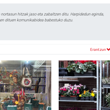
ortasun hitzak jaso eta zabaltzen ditu. Harpidedun eginda,
tzen dituen komunikabidea babestuko duzu.
Erantzun