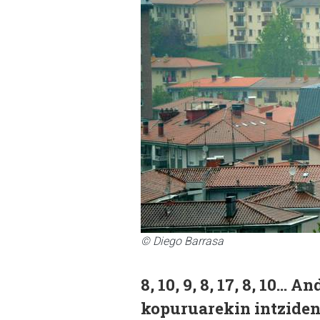
© Diego Barrasa
8, 10, 9, 8, 17, 8, 10..
kopuruarekin intzident