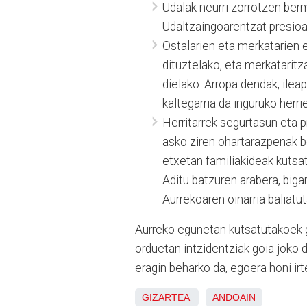
Udalak neurri zorrotzen berma
Udaltzaingoarentzat presioa
Ostalarien eta merkatarien e
dituztelako, eta merkataritz
dielako. Arropa dendak, ile
kaltegarria da inguruko herr
Herritarrek segurtasun eta p
asko ziren ohartarazpenak b
etxetan familiakideak kutsatu
Aditu batzuren arabera, bigarr
Aurrekoaren oinarria baliatut
Aurreko egunetan kutsatutakoek 
orduetan intzidentziak goia joko 
eragin beharko da, egoera honi irt
GIZARTEA
ANDOAIN