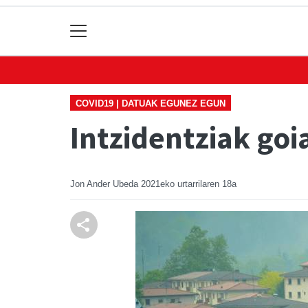
COVID19 | DATUAK EGUNEZ EGUN
Intzidentziak goia
Jon Ander Ubeda
2021eko urtarrilaren 18a