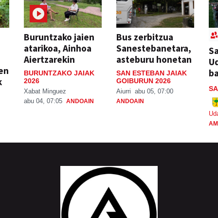
Buruntzako jaien
Bus zerbitzua
atarikoa, Ainhoa
Sanestebanetara,
Sa
Aiertzarekin
asteburu honetan
Ud
ien
ba
BURUNTZAKO JAIAK
SAN ESTEBAN JAIAK
k
2026
GOIBURUN 2026
SA
Xabat Minguez
Aiurri
abu 05, 07:00
abu 04, 07:05
ANDOAIN
ANDOAIN
Ud
AM