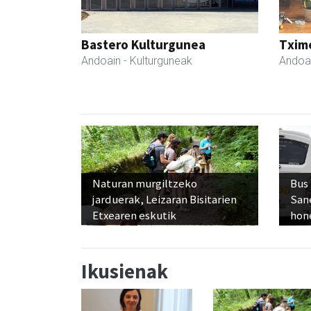
Bastero Kulturgunea
Txim
Andoain
- Kulturguneak
Andoa
Naturan murgiltzeko
Bus
jarduerak, Leizaran Bisitarien
San
Etxearen eskutik
hon
Ikusienak