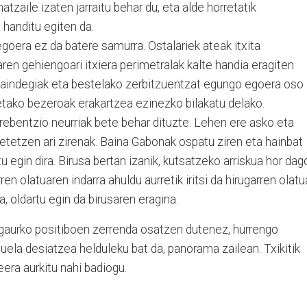
tzaile izaten jarraitu behar du, eta alde horretatik
 handitu egiten da.
goera ez da batere samurra. Ostalariek ateak itxita
aren gehiengoari itxiera perimetralak kalte handia eragiten
apaindegiak eta bestelako zerbitzuentzat egungo egoera oso
ietako bezeroak erakartzea ezinezko bilakatu delako.
rebentzio neurriak bete behar dituzte. Lehen ere asko eta
etetzen ari zirenak. Baina Gabonak ospatu ziren eta hainbat
 egin dira. Birusa bertan izanik, kutsatzeko arriskua hor dag
en olatuaren indarra ahuldu aurretik iritsi da hirugarren olatu
a, oldartu egin da birusaren eragina.
gaurko positiboen zerrenda osatzen dutenez, hurrengo
duela desiatzea helduleku bat da, panorama zailean. Txikitik
eera aurkitu nahi badiogu.