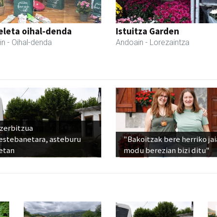
eleta oihal-denda
Istuitza Garden
in
- Oihal-denda
Andoain
- Lorezaintza
 zerbitzua
estebanetara, asteburu
"Bakoitzak bere herriko ja
etan
modu berezian bizi ditu"