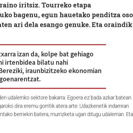
raino iritsiz. Tourreko etapa
uko bagenu, egun hauetako penditza oso
aten ari dela esango genuke. Eta oraindik
xarra izan da, kolpe bat gehiago
i irtenbidea bilatu nahi
Bereziki, iraunbizitzeko ekonomian
goenarentzat.
 den udalerriko sektore bakarra. Egoera ez bada azkar batean
aroko dira eremu gorritik atera arte. Udazkenetik indarrean
ritako berriekin batera, murrizketa ugari ditugu udalerrian. Et