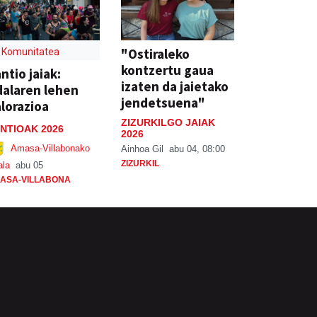
"Ostiraleko
Komunitatea
kontzertu gaua
ntio jaiak:
izaten da jaietako
alaren lehen
jendetsuena"
lorazioa
ZIZURKILGO JAIAK
NTIOAK 2026
2026
Amasa-Villabonako
Ainhoa Gil
abu 04, 08:00
ZIZURKIL
ala
abu 05
ASA-VILLABONA