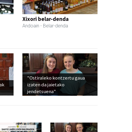
Xixori belar-denda
Andoain
- Belar-denda
"Ostiraleko kontzertu gaua
iak
izaten da jaietako
jendetsuena"