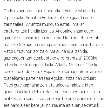
Ondo ezagutzen duen horietakoa Arkaitz Martin da,
Gipuzkoako Arrantza Federakuntzako guarda edo
zaintzailea: “Arrantza munduan estatu mailan
erreferentzia handia izan da. Andoainen izan duen
garrantzia nabarmendu behar da. Herri honetan estatu
mailako 6 txapeldun ditugu, eta hori neurri handi batean
Patxi Urruzunori zor zaio. Maisu handia izan da,
gazteagoentzat ezinbesteko erreferentzia". 2008ko
urtea bereziki gogoan dauka Arkaitz Martinek. "Euskal
selekzioa ordezkatuz Espainiako komunitateen arteko
txapelketan parte hartzea egokitu zitzaidan orduan;
Patxi gure kapitaina zen, eta taldeka irabazle irten
ginen. Banakako lehiaketan ere lehen postuan sailkatu
nintzen, eta saria jasotzerakoan berari eskaini nion. Izan
ere handia zen bere jakinduria, eta ez zuen sekreturik