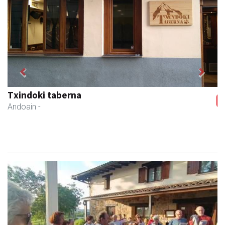
Previous
Next
Txindoki taberna
Andoain
-