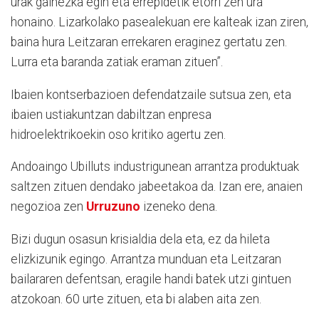
urak gainezka egin eta errepidetik etorri zen ura
honaino. Lizarkolako pasealekuan ere kalteak izan ziren,
baina hura Leitzaran errekaren eraginez gertatu zen.
Lurra eta baranda zatiak eraman zituen”.
Ibaien kontserbazioen defendatzaile sutsua zen, eta
ibaien ustiakuntzan dabiltzan enpresa
hidroelektrikoekin oso kritiko agertu zen.
Andoaingo Ubilluts industrigunean arrantza produktuak
saltzen zituen dendako jabeetakoa da. Izan ere, anaien
negozioa zen
Urruzuno
izeneko dena.
Bizi dugun osasun krisialdia dela eta, ez da hileta
elizkizunik egingo. Arrantza munduan eta Leitzaran
bailararen defentsan, eragile handi batek utzi gintuen
atzokoan. 60 urte zituen, eta bi alaben aita zen.