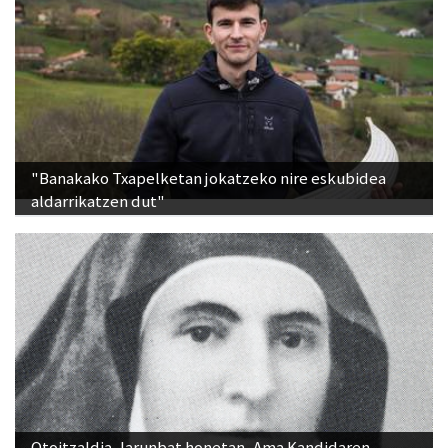
"Banakako Txapelketan jokatzeko nire eskubidea
aldarrikatzen dut"
Otoitzaldia, larunbat honetan, Ama Kandidaren