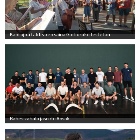
Kantujira taldearen saioa Goiburuko festetan
Babes zabala jaso du Ansak