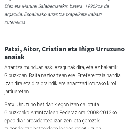
Diez eta Manuel Salaberriarekin batera. 1996koa da
argazkia, Espainiako arrantza txapelketa irabazi
zutenekoa.
Patxi, Aitor, Cristian eta Iñigo Urruzuno
anaiak
Arrantza munduan aski ezagunak dira, eta ez bakarrik
Gipuzkoan. Baita nazioartean ere. Erreferentzia handia
izan dira eta dira oraindik ere arrantzari lotutako kirol
jardueretan.
Patxi Urruzuno betidanik egon izan da lotuta
Gipuzkoako Arrantzaleen Federaziora. 2008-2012ko
epealdian presidentea izan zen, eta geroztik
zuzendaritza batzordean lanean jarraitu zuen.