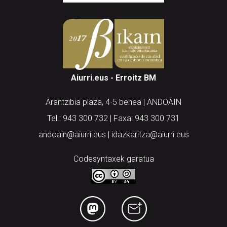
Aiurri.eus - Erroitz BM
Arantzibia plaza, 4-5 behea | ANDOAIN
Tel.: 943 300 732 | Faxa: 943 300 731
andoain@aiurri.eus | idazkaritza@aiurri.eus
Codesyntaxek garatua