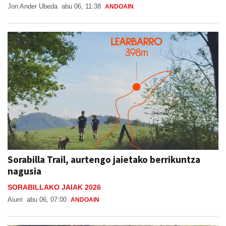
Jon Ander Ubeda
abu 06, 11:38
ANDOAIN
Sorabilla Trail, aurtengo jaietako berrikuntza
nagusia
SORABILLAKO JAIAK 2026
Aiurri
abu 06, 07:00
ANDOAIN