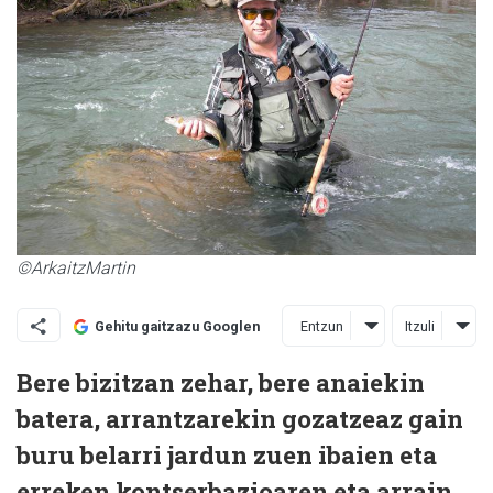
©ArkaitzMartin
Entzun
Itzuli
Gehitu gaitzazu Googlen
Bere bizitzan zehar, bere anaiekin
batera, arrantzarekin gozatzeaz gain
buru belarri jardun zuen ibaien eta
erreken kontserbazioaren eta arrain