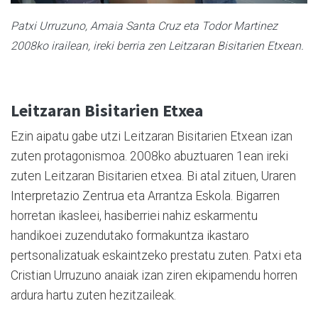
Patxi Urruzuno, Amaia Santa Cruz eta Todor Martinez
2008ko irailean, ireki berria zen Leitzaran Bisitarien Etxean.
Leitzaran Bisitarien Etxea
Ezin aipatu gabe utzi Leitzaran Bisitarien Etxean izan
zuten protagonismoa. 2008ko abuztuaren 1ean ireki
zuten Leitzaran Bisitarien etxea. Bi atal zituen, Uraren
Interpretazio Zentrua eta Arrantza Eskola. Bigarren
horretan ikasleei, hasiberriei nahiz eskarmentu
handikoei zuzendutako formakuntza ikastaro
pertsonalizatuak eskaintzeko prestatu zuten. Patxi eta
Cristian Urruzuno anaiak izan ziren ekipamendu horren
ardura hartu zuten hezitzaileak.