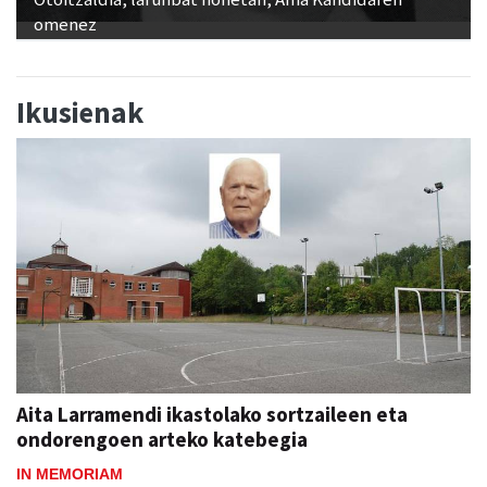
omenez
Ikusienak
Aita Larramendi ikastolako sortzaileen eta
ondorengoen arteko katebegia
IN MEMORIAM