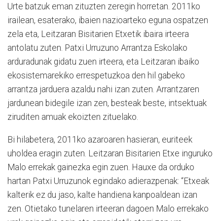
Urte batzuk eman zituzten zeregin horretan. 2011ko
irailean, esaterako, ibaien nazioarteko eguna ospatzen
zela eta, Leitzaran Bisitarien Etxetik ibaira irteera
antolatu zuten. Patxi Urruzuno Arrantza Eskolako
arduradunak gidatu zuen irteera, eta Leitzaran ibaiko
ekosistemarekiko errespetuzkoa den hil gabeko
arrantza jarduera azaldu nahi izan zuten. Arrantzaren
jardunean bidegile izan zen, besteak beste, intsektuak
ziruditen amuak ekoizten zituelako.
Bi hilabetera, 2011ko azaroaren hasieran, euriteek
uholdea eragin zuten. Leitzaran Bisitarien Etxe inguruko
Malo errekak gainezka egin zuen. Hauxe da orduko
hartan Patxi Urruzunok egindako adierazpenak: “Etxeak
kalterik ez du jaso, kalte handiena kanpoaldean izan
zen. Otietako tunelaren irteeran dagoen Malo errekako