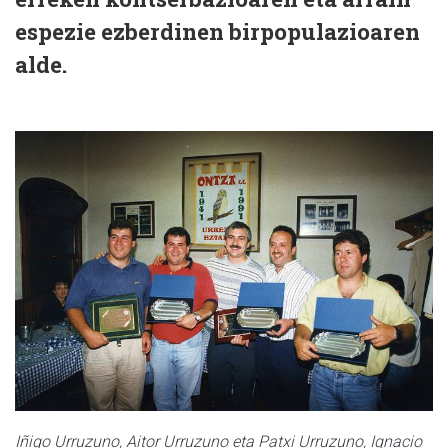
espezie ezberdinen birpopulazioaren
alde.
Iñigo Urruzuno, Aitor Urruzuno eta Patxi Urruzuno, Ignacio