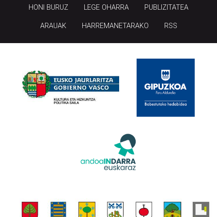
HONI BURUZ
LEGE OHARRA
PUBLIZITATEA
ARAUAK
HARREMANETARAKO
RSS