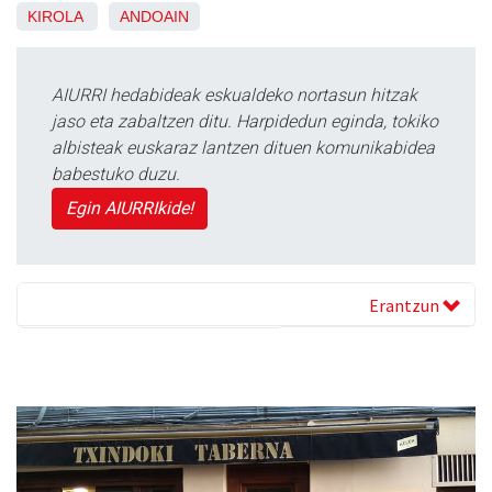
KIROLA
ANDOAIN
AIURRI hedabideak eskualdeko nortasun hitzak
jaso eta zabaltzen ditu. Harpidedun eginda, tokiko
albisteak euskaraz lantzen dituen komunikabidea
babestuko duzu.
Egin AIURRIkide!
Erantzun