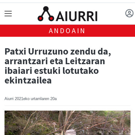
ANDOAIN
Patxi Urruzuno zendu da,
arrantzari eta Leitzaran
ibaiari estuki lotutako
ekintzailea
Aiurri
2021eko urtarrilaren 20a