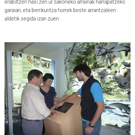
erabiltzen hasi zen ur sakoneko arrainak harrapatzeko
garaian, eta berrikuntza horrek beste arrantzaleen
aldetik segida izan zuen.