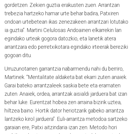
gordetzen. Zekien guztia erakusten zuen. Arrantzan
trebezia hartzeko hamar urte behar badira, Patxiren
ondoan urtebetean ikas zenezakeen arrantzari lotutako
ia guztia”. Martini Celulosas Andoainen elkarrekin lan
egindako urteak gogora datozkio, eta lanetik atera
arrantzara edo perretxikotara egindako irteerak bereziki
gogoan ditu.
Urruzunotarren garrantzia nabarmendu nahi du berriro,
Martinek. “Mentalitate aldaketa bat ekarri zuten anaiek.
Garai bateko arrantzaleek saskia bete eta eramaten
zuten. Anaiek, ordea, arrantzak aisialdi jarduera bat izan
behar luke. Eurentzat hobea zen arraina bizirik uztea,
hiltzea baino. Hortik dator heriotzarik gabeko arrantza
lantzeko kirol jarduera”. Euli-arrantza metodoa sartzeko
garaian ere, Patxi aitzindaria izan zen. Metodo hori