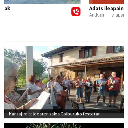
Adats ileapaindegi eta estetika
Andoain
- Ile-apaindegiak
Kantujira taldearen saioa Goiburuko festetan