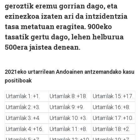
geroztik eremu gorrian dago, eta
ezinezkoa izaten ari da intzidentzia
tasa metatuan eragitea. 900eko
tasatik gertu dago, lehen helburua
500era jaistea denean.
2021eko urtarrilean Andoainen antzemandako kasu
positiboak
Urtarrilak 1: +1.
Urtarrilak 8: +18.
Urtarrilak 15: +17.
Urtarrilak 2: +3.
Urtarrilak 9: +9.
Urtarrilak 16: +8.
Urtarrilak 3: +4.
Urtarrilak 10: +3.
Urtarrilak 17: +10.
Urtarrilak 4: +16.
Urtarrilak 11: +8.
Urtarrilak 18: +2.
Urtarrilak 5: +7.
Urtarrilak 12: +10.
Urtarrilak 19: +7.