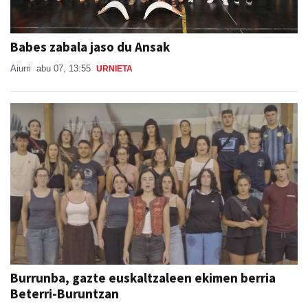
Babes zabala jaso du Ansak
Aiurri
abu 07, 13:55
URNIETA
Burrunba, gazte euskaltzaleen ekimen berria
Beterri-Buruntzan