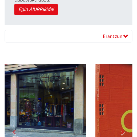
Egin AIURRIkide!
Erantzun
Previous
Next