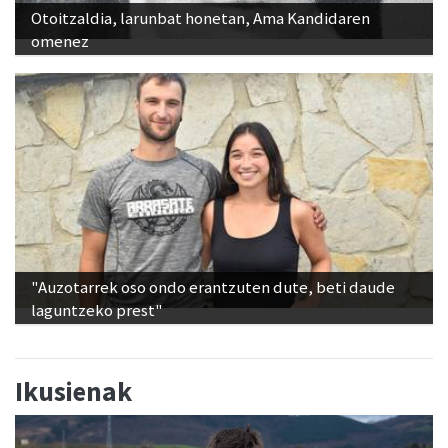
Otoitzaldia, larunbat honetan, Ama Kandidaren
omenez
"Auzotarrek oso ondo erantzuten dute, beti daude
laguntzeko prest"
Ikusienak