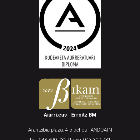
Aiurri.eus - Erroitz BM
Arantzibia plaza, 4-5 behea | ANDOAIN
Tel.: 943 300 732 | Faxa: 943 300 731