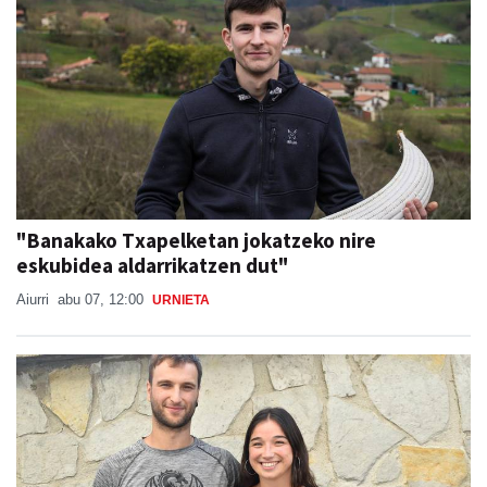
"Banakako Txapelketan jokatzeko nire
eskubidea aldarrikatzen dut"
Aiurri
abu 07, 12:00
URNIETA