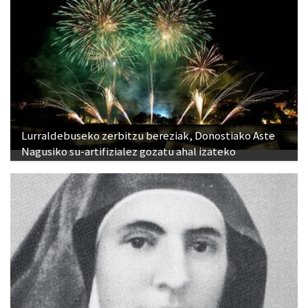
Lurraldebuseko zerbitzu bereziak, Donostiako Aste
Nagusiko su-artifizialez gozatu ahal izateko