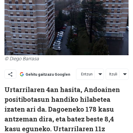
© Diego Barrasa
Entzun
Itzuli
Gehitu gaitzazu Googlen
Urtarrilaren 4an hasita, Andoainen
positibotasun handiko hilabetea
izaten ari da. Dagoeneko 178 kasu
antzeman dira, eta batez beste 8,4
kasu eguneko. Urtarrilaren 11z