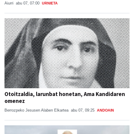
Aiurri
abu 07, 07:00
URNIETA
Otoitzaldia, larunbat honetan, Ama Kandidaren
omenez
Berrozpeko Jesusen Alaben Elkartea
abu 07, 09:25
ANDOAIN