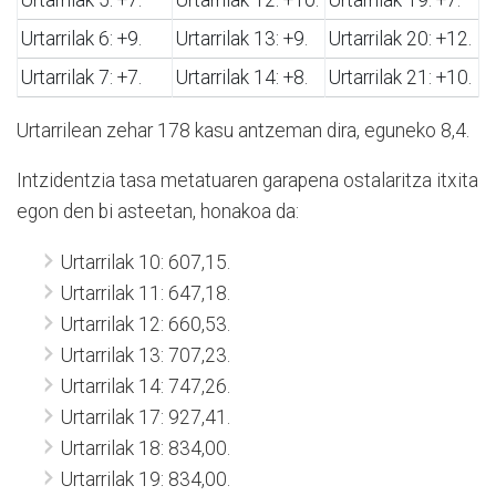
Urtarrilak 6: +9.
Urtarrilak 13: +9.
Urtarrilak 20: +12.
Urtarrilak 7: +7.
Urtarrilak 14: +8.
Urtarrilak 21: +10.
Urtarrilean zehar 178 kasu antzeman dira, eguneko 8,4.
Intzidentzia tasa metatuaren garapena ostalaritza itxita
egon den bi asteetan, honakoa da:
Urtarrilak 10: 607,15.
Urtarrilak 11: 647,18.
Urtarrilak 12: 660,53.
Urtarrilak 13: 707,23.
Urtarrilak 14: 747,26.
Urtarrilak 17: 927,41.
Urtarrilak 18: 834,00.
Urtarrilak 19: 834,00.