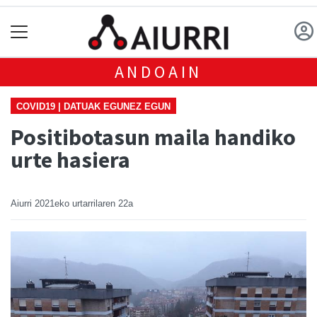
ANDOAIN
COVID19 | DATUAK EGUNEZ EGUN
Positibotasun maila handiko
urte hasiera
Aiurri
2021eko urtarrilaren 22a