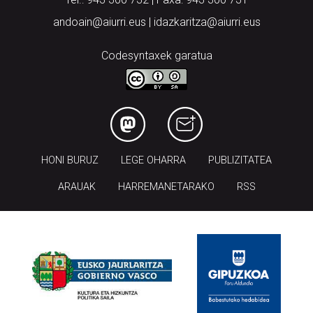
andoain@aiurri.eus | idazkaritza@aiurri.eus
Codesyntaxek garatua
HONI BURUZ
LEGE OHARRA
PUBLIZITATEA
ARAUAK
HARREMANETARAKO
RSS