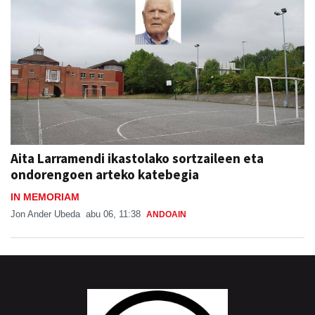
Aita Larramendi ikastolako sortzaileen eta
ondorengoen arteko katebegia
IN MEMORIAM
Jon Ander Ubeda
abu 06, 11:38
ANDOAIN