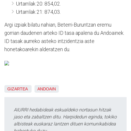
Urtarrilak 20: 854,02.
Urtarrilak 21: 874,03.
Argi izpiak bilatu nahian, Beterri-Buruntzan eremu
gorrian daudenen arteko ID tasa apalena du Andoainek.
ID tasak aurreko asteko intzidentzia aste
honetakoarekin alderatzen du.
GIZARTEA
ANDOAIN
AIURRI hedabideak eskualdeko nortasun hitzak
jaso eta zabaltzen ditu. Harpidedun eginda, tokiko
albisteak euskaraz lantzen dituen komunikabidea
babestuko duzu.