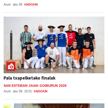
Aiurri
abu 08
ANDOAIN
Pala txapelketako finalak
SAN ESTEBAN JAIAK GOIBURUN 2026
Aiurri
abu 09, 19:01
ANDOAIN