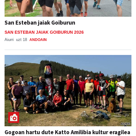
San Esteban jaiak Goiburun
SAN ESTEBAN JAIAK GOIBURUN 2026
Aiurri
uzt 18
ANDOAIN
Gogoan hartu dute Katto Amilibia kultur eragilea