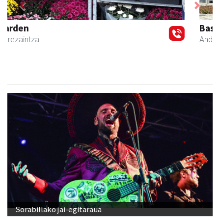
Previous
Next
Bastero Kulturgunea
Andoain
- Kulturguneak
Sorabillako jai-egitaraua