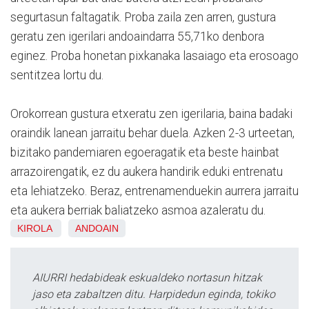
segurtasun faltagatik. Proba zaila zen arren, gustura
geratu zen igerilari andoaindarra 55,71ko denbora
eginez. Proba honetan pixkanaka lasaiago eta erosoago
sentitzea lortu du.
Orokorrean gustura etxeratu zen igerilaria, baina badaki
oraindik lanean jarraitu behar duela. Azken 2-3 urteetan,
bizitako pandemiaren egoeragatik eta beste hainbat
arrazoirengatik, ez du aukera handirik eduki entrenatu
eta lehiatzeko. Beraz, entrenamenduekin aurrera jarraitu
eta aukera berriak baliatzeko asmoa azaleratu du.
KIROLA
ANDOAIN
AIURRI hedabideak eskualdeko nortasun hitzak
jaso eta zabaltzen ditu. Harpidedun eginda, tokiko