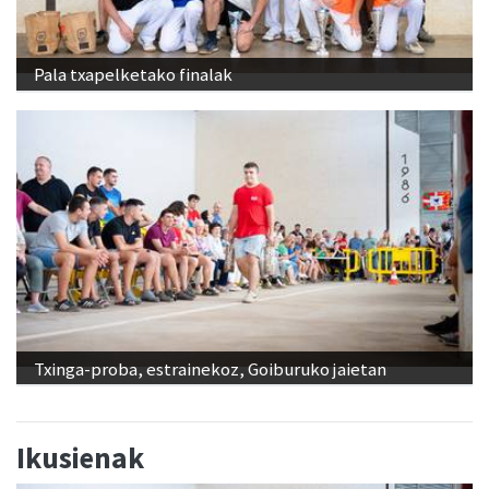
Pala txapelketako finalak
Txinga-proba, estrainekoz, Goiburuko jaietan
Ikusienak