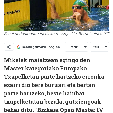
Esnal andoaindarra igerilekuan. Argazkia: Buruntzaldea IKT
Entzun
Itzuli
Gehitu gaitzazu Googlen
Mikelek maiatzean egingo den
Master kategoriako Europako
Txapelketan parte hartzeko erronka
ezarri dio bere buruari eta bertan
parte hartzeko, beste hainbat
txapelketatan bezala, gutxiengoak
behar ditu. "Bizkaia Open Master IV