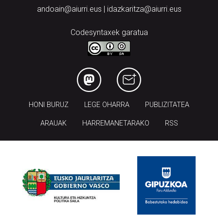
andoain@aiurri.eus | idazkaritza@aiurri.eus
Codesyntaxek garatua
HONI BURUZ
LEGE OHARRA
PUBLIZITATEA
ARAUAK
HARREMANETARAKO
RSS