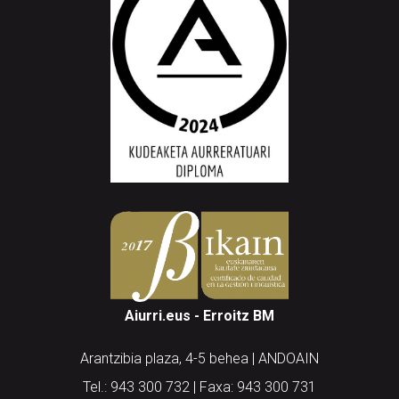
Aiurri.eus - Erroitz BM
Arantzibia plaza, 4-5 behea | ANDOAIN
Tel.: 943 300 732 | Faxa: 943 300 731