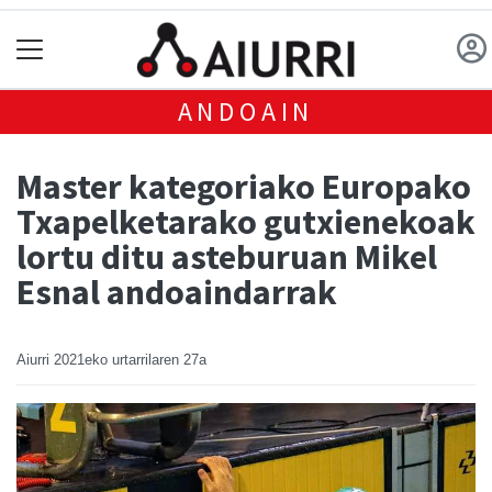
ANDOAIN
Master kategoriako Europako
Txapelketarako gutxienekoak
lortu ditu asteburuan Mikel
Esnal andoaindarrak
Aiurri
2021eko urtarrilaren 27a