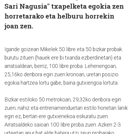
Sari Nagusia" txapelketa egokia zen
horretarako eta helburu horrekin
joan zen.
Igande goizean Mikelek 50 libre eta 50 bizkar probak
burutu zituen (hauek ere bi txanda ezberdinetan) eta
arratsaldean, berriz, 100 libre proba. Lehenengoan,
25,16ko denbora egin zuen kronoan, uretan posizio
egokia hartzea lortu gabe, baina gutxiengoa lortuta.
Bizkar estiloko 50 metrokoan, 29,32ko denbora egin
zuen; nahiz eta entrenamenduetan estilo honetan lanik
egin ez, bertan ere gutxienekoa eskuratu zuen.
Arratsaldeko saioan 100 libre proba zuen. Azken 2-3
urteetan apur bat alde batera utzi zeun probarako