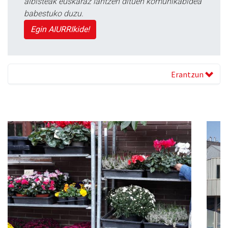
albisteak euskaraz lantzen dituen komunikabidea
babestuko duzu.
Egin AIURRIkide!
Erantzun