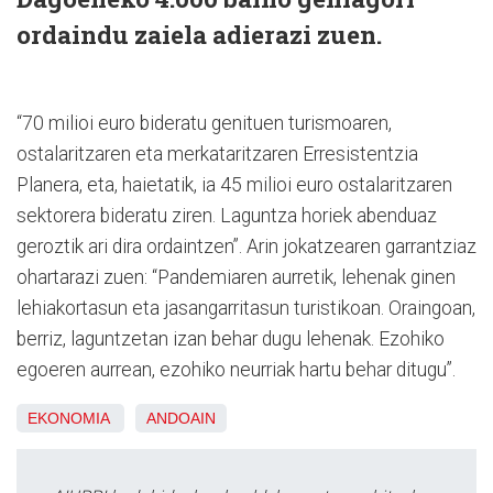
ordaindu zaiela adierazi zuen.
“70 milioi euro bideratu genituen turismoaren,
ostalaritzaren eta merkataritzaren Erresistentzia
Planera, eta, haietatik, ia 45 milioi euro ostalaritzaren
sektorera bideratu ziren. Laguntza horiek abenduaz
geroztik ari dira ordaintzen”. Arin jokatzearen garrantziaz
ohartarazi zuen: “Pandemiaren aurretik, lehenak ginen
lehiakortasun eta jasangarritasun turistikoan. Oraingoan,
berriz, laguntzetan izan behar dugu lehenak. Ezohiko
egoeren aurrean, ezohiko neurriak hartu behar ditugu”.
EKONOMIA
ANDOAIN