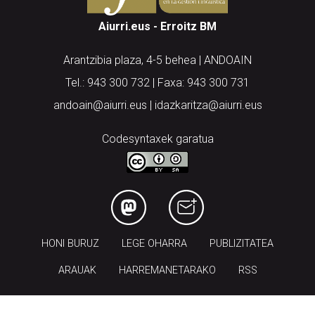
Aiurri.eus - Erroitz BM
Arantzibia plaza, 4-5 behea | ANDOAIN
Tel.: 943 300 732 | Faxa: 943 300 731
andoain@aiurri.eus | idazkaritza@aiurri.eus
Codesyntaxek garatua
HONI BURUZ
LEGE OHARRA
PUBLIZITATEA
ARAUAK
HARREMANETARAKO
RSS