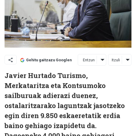
Entzun
Itzuli
Gehitu gaitzazu Googlen
Javier Hurtado Turismo,
Merkataritza eta Kontsumoko
sailburuak adierazi duenez,
ostalaritzarako laguntzak jasotzeko
egin diren 9.850 eskaeretatik erdia
baino gehiago izapidetu da.
Dagoeneko 4.000 baino gehiagori