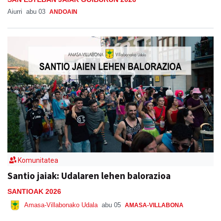
Aiurri
abu 03
ANDOAIN
Komunitatea
Santio jaiak: Udalaren lehen balorazioa
SANTIOAK 2026
Amasa-Villabonako Udala
abu 05
AMASA-VILLABONA