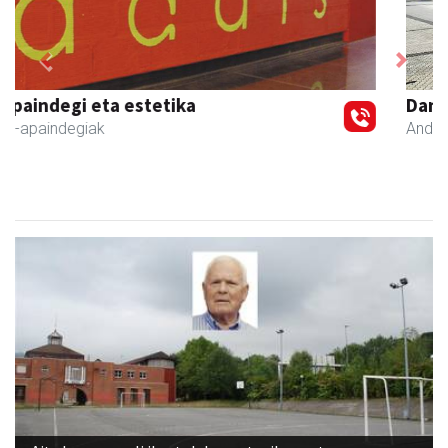
Previous
Next
Danena taberna
Andoain
-