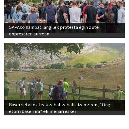
SAPAko hainbat langilek protesta egin dute
enpresaren aurrean
Baserrietako ateak zabal-zabalik izan ziren, "Ongi
etorri baserrira" ekimenari esker