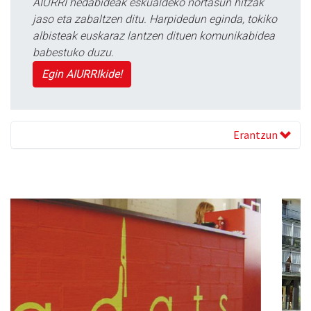
AIURRI hedabideak eskualdeko nortasun hitzak
jaso eta zabaltzen ditu. Harpidedun eginda, tokiko
albisteak euskaraz lantzen dituen komunikabidea
babestuko duzu.
Egin AIURRIkide!
Erantzun