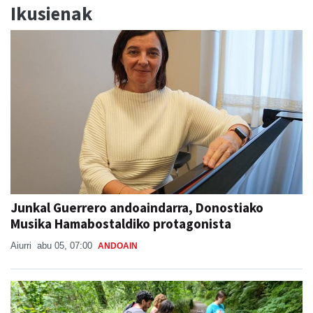
Ikusienak
Junkal Guerrero andoaindarra, Donostiako
Musika Hamabostaldiko protagonista
Aiurri
abu 05, 07:00
ANDOAIN