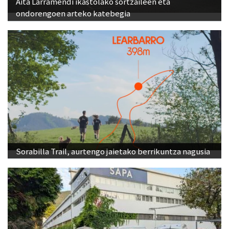
Aita Larramendi ikastolako sortzaileen eta
ondorengoen arteko katebegia
Sorabilla Trail, aurtengo jaietako berrikuntza nagusia