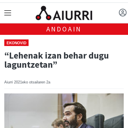
ANDOAIN
EKONOVID
“Lehenak izan behar dugu
laguntzetan”
Aiurri
2021eko otsailaren 2a