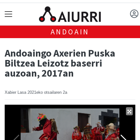
ANDOAIN
Andoaingo Axerien Puska
Biltzea Leizotz baserri
auzoan, 2017an
Xabier Lasa
2021eko otsailaren 2a