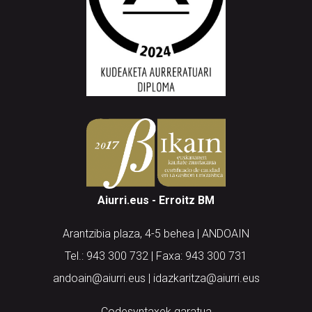
Aiurri.eus - Erroitz BM
Arantzibia plaza, 4-5 behea | ANDOAIN
Tel.: 943 300 732 | Faxa: 943 300 731
andoain@aiurri.eus | idazkaritza@aiurri.eus
Codesyntaxek garatua