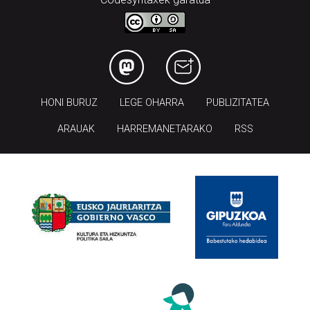
HONI BURUZ
LEGE OHARRA
PUBLIZITATEA
ARAUAK
HARREMANETARAKO
RSS