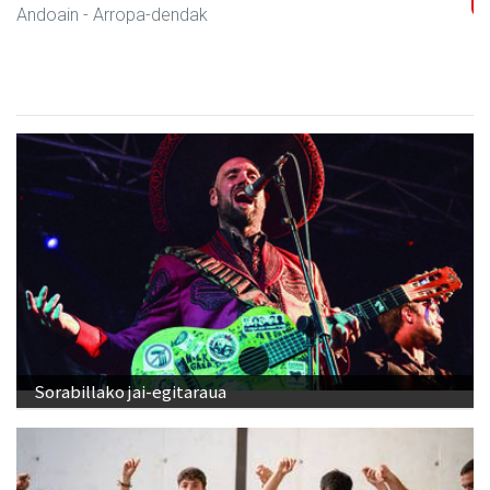
Andoain
-
Sorabillako jai-egitaraua