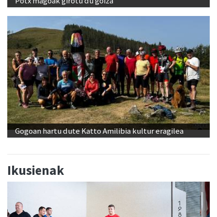
Potx magoak girotu du goiza
Gogoan hartu dute Katto Amilibia kultur eragilea
Ikusienak