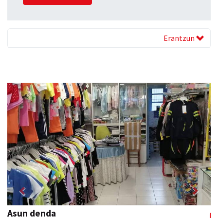
Erantzun
Previous
Next
Danena taberna