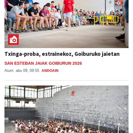
Txinga-proba, estrainekoz, Goiburuko jaietan
SAN ESTEBAN JAIAK GOIBURUN 2026
Aiurri
abu 09, 09:55
ANDOAIN