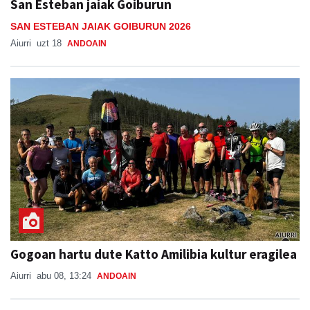
San Esteban jaiak Goiburun
SAN ESTEBAN JAIAK GOIBURUN 2026
Aiurri
uzt 18
ANDOAIN
Gogoan hartu dute Katto Amilibia kultur eragilea
Aiurri
abu 08, 13:24
ANDOAIN