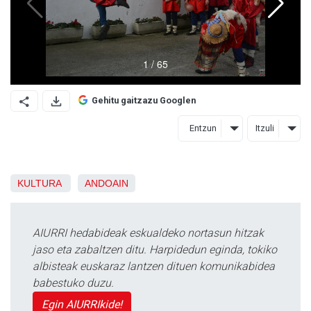
Gehitu gaitzazu Googlen
Entzun
Itzuli
KULTURA
ANDOAIN
AIURRI hedabideak eskualdeko nortasun hitzak
jaso eta zabaltzen ditu. Harpidedun eginda, tokiko
albisteak euskaraz lantzen dituen komunikabidea
babestuko duzu.
Egin AIURRIkide!