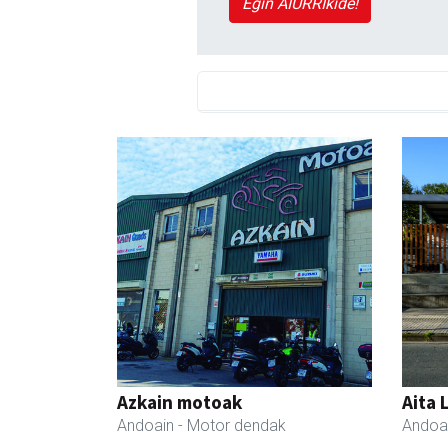
Egin AIURRIkide!
Azkain motoak
Aita 
Andoain
- Motor dendak
Andoa