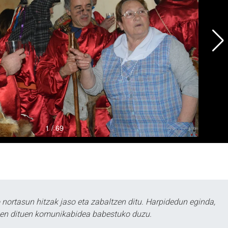
ortasun hitzak jaso eta zabaltzen ditu. Harpidedun eginda,
tzen dituen komunikabidea babestuko duzu.