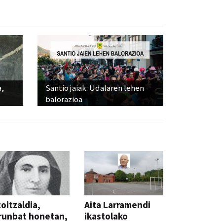
a,
Santio jaiak: Udalaren lehen
balorazioa
oitzaldia,
Aita Larramendi
runbat honetan,
ikastolako