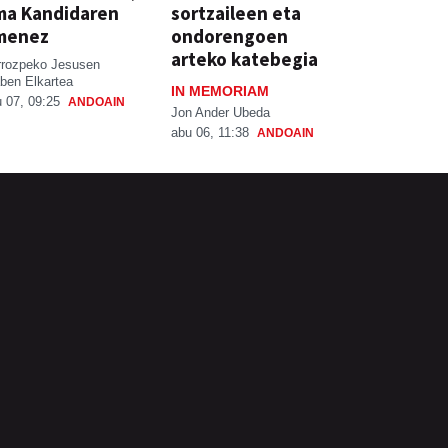
ma Kandidaren
sortzaileen eta
menez
ondorengoen
arteko katebegia
rrozpeko Jesusen
ben Elkartea
IN MEMORIAM
 07, 09:25
ANDOAIN
Jon Ander Ubeda
abu 06, 11:38
ANDOAIN