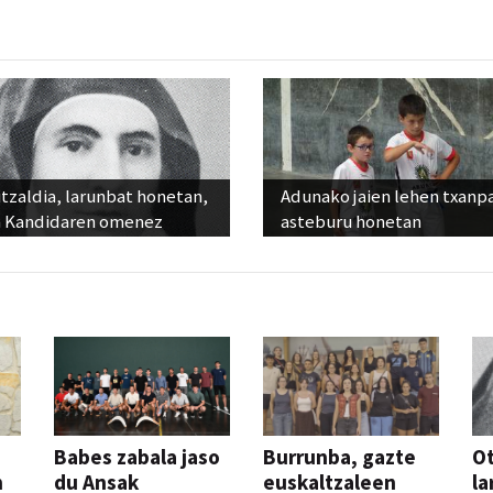
tzaldia, larunbat honetan,
Adunako jaien lehen txanp
 Kandidaren omenez
asteburu honetan
Babes zabala jaso
Burrunba, gazte
Ot
n
du Ansak
euskaltzaleen
la