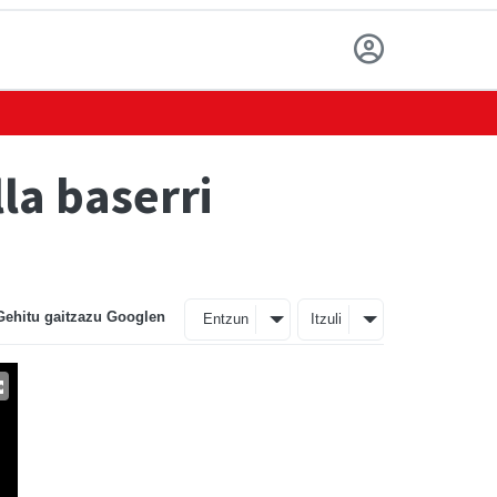
la baserri
Gehitu gaitzazu Googlen
Entzun
Itzuli