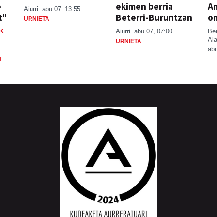
e
ekimen berria
A
Aiurri
abu 07, 13:55
t"
Beterri-Buruntzan
o
URNIETA
K
Aiurri
abu 07, 07:00
Be
Ala
URNIETA
abu
N