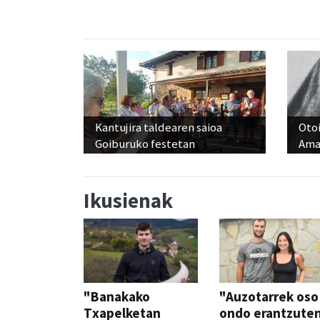
Kantujira taldearen saioa
Otoi
Goiburuko festetan
Ama
Ikusienak
"Banakako
"Auzotarrek oso
Txapelketan
ondo erantzute