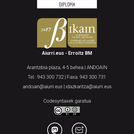
Aiurri.eus - Erroitz BM
Arantzibia plaza, 4-5 behea | ANDOAIN
Tel.: 943 300 732 | Faxa: 943 300 731
andoain@aiurri.eus | idazkaritza@aiurri.eus
Codesyntaxek garatua