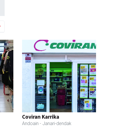
Coviran Karrika
Andoain
- Janari-dendak