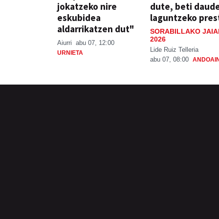
jokatzeko nire
dute, beti daud
eskubidea
laguntzeko pres
aldarrikatzen dut"
SORABILLAKO JAIA
2026
Aiurri
abu 07, 12:00
Lide Ruiz Telleria
URNIETA
abu 07, 08:00
ANDOAI