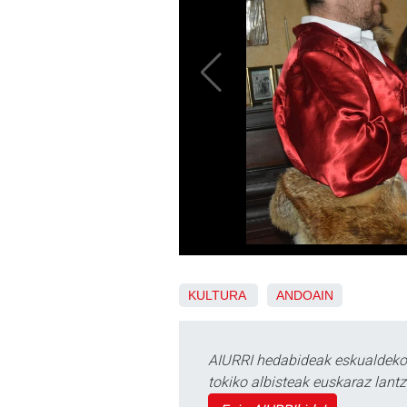
KULTURA
ANDOAIN
AIURRI hedabideak eskualdeko n
tokiko albisteak euskaraz lan