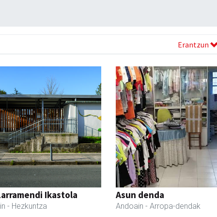
Erantzun
Larramendi Ikastola
Asun denda
in
- Hezkuntza
Andoain
- Arropa-dendak