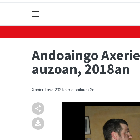
Andoaingo Axerien
auzoan, 2018an
Xabier Lasa
2021eko otsailaren 2a