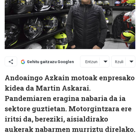
Entzun
Itzuli
Gehitu gaitzazu Googlen
Andoaingo Azkain motoak enpresako
kidea da Martin Askarai.
Pandemiaren eragina nabaria da ia
sektore guztietan. Motorgintzara ere
iritsi da, bereziki, aisialdirako
aukerak nabarmen murriztu direlako.