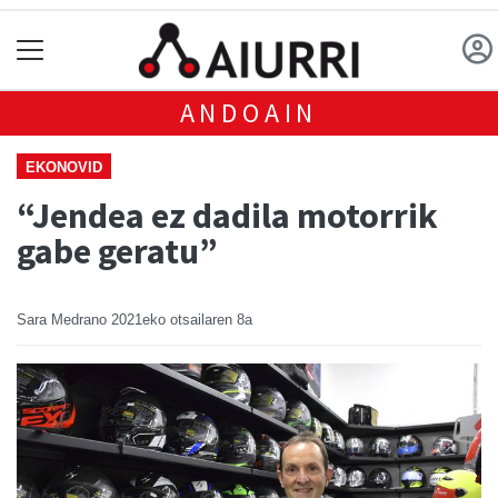
ANDOAIN
EKONOVID
“Jendea ez dadila motorrik
gabe geratu”
Sara Medrano
2021eko otsailaren 8a