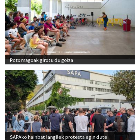
Potx magoak girotu du goiza
SAPAko hainbat langilek protesta egin dute