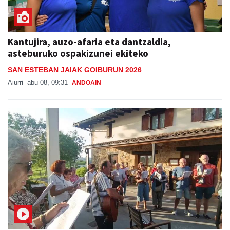
Kantujira, auzo-afaria eta dantzaldia,
asteburuko ospakizunei ekiteko
SAN ESTEBAN JAIAK GOIBURUN 2026
Aiurri
abu 08, 09:31
ANDOAIN