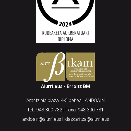
Aiurri.eus - Erroitz BM
Arantzibia plaza, 4-5 behea | ANDOAIN
Tel.: 943 300 732 | Faxa: 943 300 731
andoain@aiurri.eus | idazkaritza@aiurri.eus