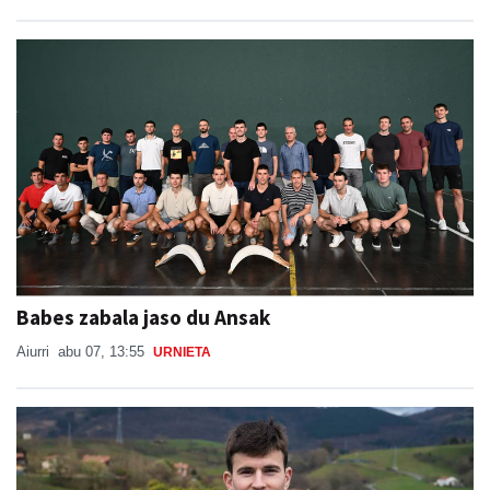
Babes zabala jaso du Ansak
Aiurri
abu 07, 13:55
URNIETA