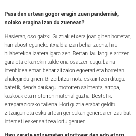
Pasa den urtean gogor eragin zuen pandemiak,
nolako eragina izan du zuenean?
Hasieran, oso gaizki. Guztiak etxera joan ginen horretan,
hamabost eguneko itxialdia izan behar zuena, hiru
hilabetekoa izatera igaro zen. Bertan, lau langile aritzen
gara eta elkarrekin talde ona osatzen dugu, baina
irtenbidea eman behar zitzaion egoerari eta horretan
ahalegindu ginen. Bi zerbitzu mota eskaintzen ditugu;
batetik, denda daukagu: motorren salmenta, arropa,
kaskoak eta motorren material guztia. Bestetik,
erreparaziorako tailerra. Hori guztia erabat gelditu
zitzaigun eta esku artean geneukan generoaren zati bat
interneti esker saltzea lortu genuen.
Hasi zarete antzematen etortzear den edo etorri