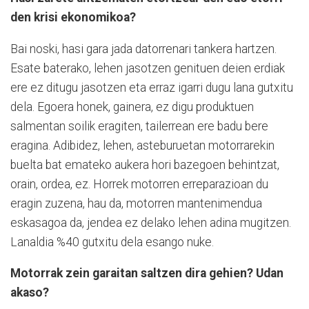
den krisi ekonomikoa?
Bai noski, hasi gara jada datorrenari tankera hartzen.
Esate baterako, lehen jasotzen genituen deien erdiak
ere ez ditugu jasotzen eta erraz igarri dugu lana gutxitu
dela. Egoera honek, gainera, ez digu produktuen
salmentan soilik eragiten, tailerrean ere badu bere
eragina. Adibidez, lehen, asteburuetan motorrarekin
buelta bat emateko aukera hori bazegoen behintzat,
orain, ordea, ez. Horrek motorren erreparazioan du
eragin zuzena, hau da, motorren mantenimendua
eskasagoa da, jendea ez delako lehen adina mugitzen.
Lanaldia %40 gutxitu dela esango nuke.
Motorrak zein garaitan saltzen dira gehien? Udan
akaso?