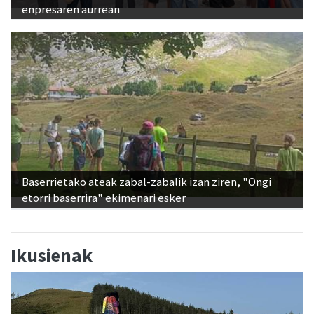
enpresaren aurrean
Baserrietako ateak zabal-zabalik izan ziren, "Ongi
etorri baserrira" ekimenari esker
Ikusienak