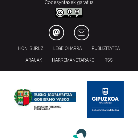
Codesyntaxek garatua
HONI BURUZ
LEGE OHARRA
PUBLIZITATEA
ARAUAK
HARREMANETARAKO
RSS