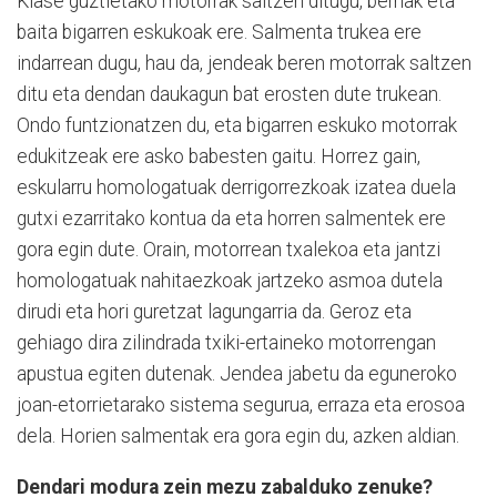
Klase guztietako motorrak saltzen ditugu, berriak eta
baita bigarren eskukoak ere. Salmenta trukea ere
indarrean dugu, hau da, jendeak beren motorrak saltzen
ditu eta dendan daukagun bat erosten dute trukean.
Ondo funtzionatzen du, eta bigarren eskuko motorrak
edukitzeak ere asko babesten gaitu. Horrez gain,
eskularru homologatuak derrigorrezkoak izatea duela
gutxi ezarritako kontua da eta horren salmentek ere
gora egin dute. Orain, motorrean txalekoa eta jantzi
homologatuak nahitaezkoak jartzeko asmoa dutela
dirudi eta hori guretzat lagungarria da. Geroz eta
gehiago dira zilindrada txiki-ertaineko motorrengan
apustua egiten dutenak. Jendea jabetu da eguneroko
joan-etorrietarako sistema segurua, erraza eta erosoa
dela. Horien salmentak era gora egin du, azken aldian.
Dendari modura zein mezu zabalduko zenuke?