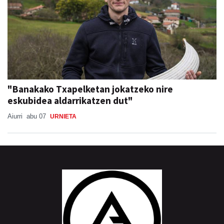
"Banakako Txapelketan jokatzeko nire
eskubidea aldarrikatzen dut"
Aiurri
abu 07
URNIETA