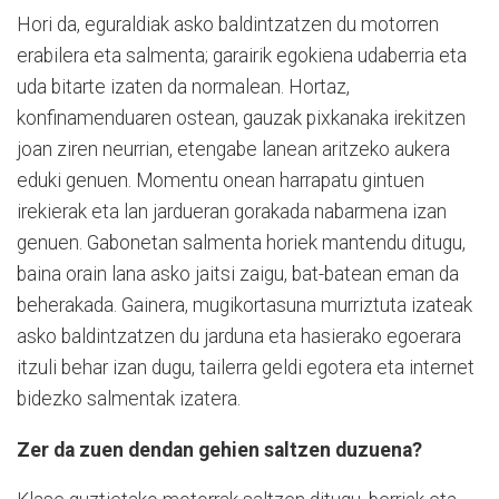
Hori da, eguraldiak asko baldintzatzen du motorren
erabilera eta salmenta; garairik egokiena udaberria eta
uda bitarte izaten da normalean. Hortaz,
konfinamenduaren ostean, gauzak pixkanaka irekitzen
joan ziren neurrian, etengabe lanean aritzeko aukera
eduki genuen. Momentu onean harrapatu gintuen
irekierak eta lan jardueran gorakada nabarmena izan
genuen. Gabonetan salmenta horiek mantendu ditugu,
baina orain lana asko jaitsi zaigu, bat-batean eman da
beherakada. Gainera, mugikortasuna murriztuta izateak
asko baldintzatzen du jarduna eta hasierako egoerara
itzuli behar izan dugu, tailerra geldi egotera eta internet
bidezko salmentak izatera.
Zer da zuen dendan gehien saltzen duzuena?