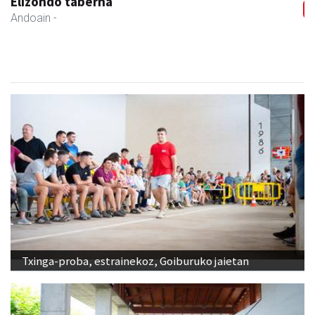
Elizondo taberna
Andoain
-
Txinga-proba, estrainekoz, Goiburuko jaietan