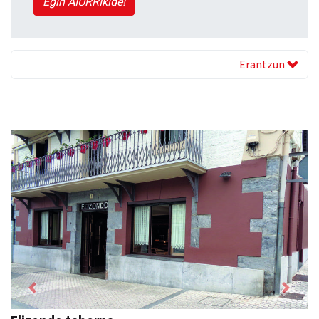
Egin AIURRIkide!
Erantzun
Previous
Next