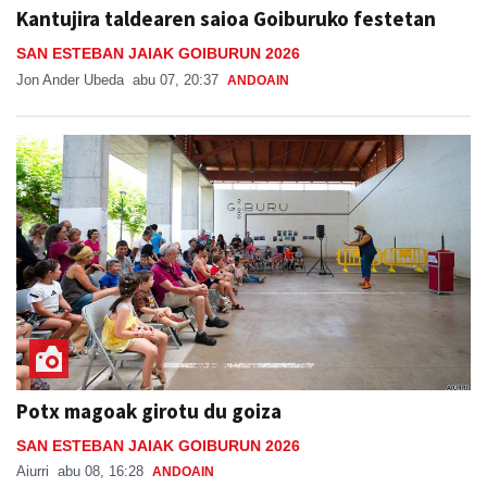
Kantujira taldearen saioa Goiburuko festetan
SAN ESTEBAN JAIAK GOIBURUN 2026
Jon Ander Ubeda
abu 07, 20:37
ANDOAIN
Potx magoak girotu du goiza
SAN ESTEBAN JAIAK GOIBURUN 2026
Aiurri
abu 08, 16:28
ANDOAIN