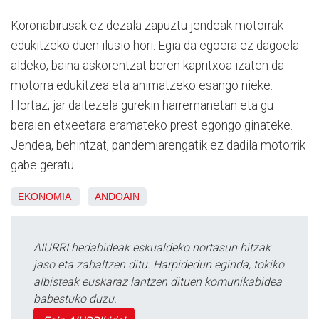
Koronabirusak ez dezala zapuztu jendeak motorrak
edukitzeko duen ilusio hori. Egia da egoera ez dagoela
aldeko, baina askorentzat beren kapritxoa izaten da
motorra edukitzea eta animatzeko esango nieke.
Hortaz, jar daitezela gurekin harremanetan eta gu
beraien etxeetara eramateko prest egongo ginateke.
Jendea, behintzat, pandemiarengatik ez dadila motorrik
gabe geratu.
EKONOMIA
ANDOAIN
AIURRI hedabideak eskualdeko nortasun hitzak
jaso eta zabaltzen ditu. Harpidedun eginda, tokiko
albisteak euskaraz lantzen dituen komunikabidea
babestuko duzu.