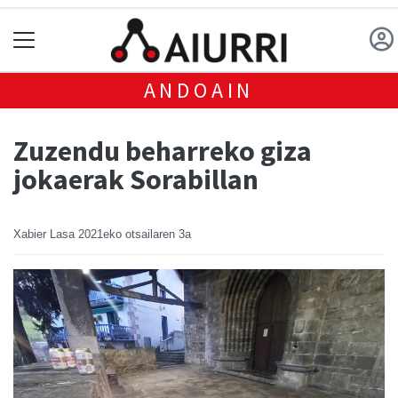
ANDOAIN
Zuzendu beharreko giza
jokaerak Sorabillan
Xabier Lasa
2021eko otsailaren 3a