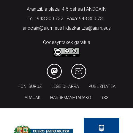
Arantzibia plaza, 4-5 behea | ANDOAIN
Tel.: 943 300 732 | Faxa: 943 300 731
andoain@aiurri.eus | idazkaritza@aiurri.eus
Codesyntaxek garatua
HONI BURUZ
LEGE OHARRA
PUBLIZITATEA
ARAUAK
HARREMANETARAKO
RSS