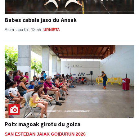
Babes zabala jaso du Ansak
Aiurri
abu 07, 13:55
URNIETA
Potx magoak girotu du goiza
SAN ESTEBAN JAIAK GOIBURUN 2026