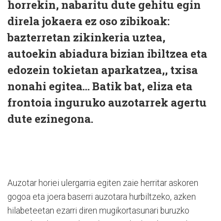
horrekin, nabaritu dute gehitu egin
direla jokaera ez oso zibikoak:
bazterretan zikinkeria uztea,
autoekin abiadura bizian ibiltzea eta
edozein tokietan aparkatzea,, txisa
nonahi egitea… Batik bat, eliza eta
frontoia inguruko auzotarrek agertu
dute ezinegona.
Auzotar horiei ulergarria egiten zaie herritar askoren
gogoa eta joera baserri auzotara hurbiltzeko, azken
hilabeteetan ezarri diren mugikortasunari buruzko