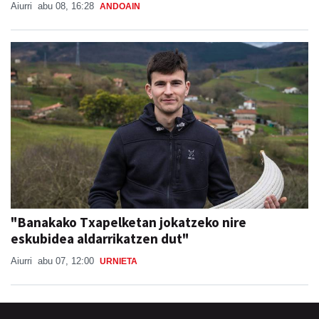
Aiurri
abu 08, 16:28
ANDOAIN
"Banakako Txapelketan jokatzeko nire
eskubidea aldarrikatzen dut"
Aiurri
abu 07, 12:00
URNIETA