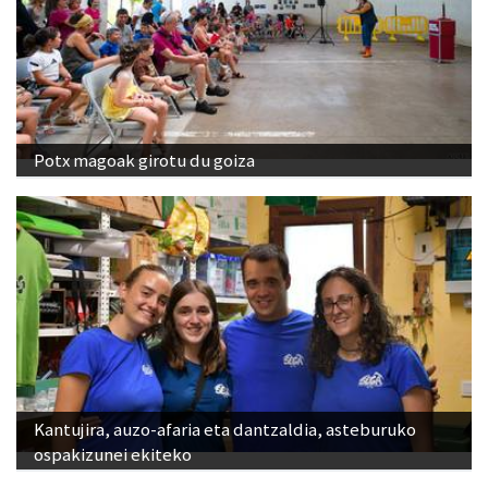
Potx magoak girotu du goiza
Kantujira, auzo-afaria eta dantzaldia, asteburuko
ospakizunei ekiteko