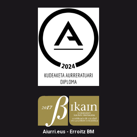
Aiurri.eus - Erroitz BM