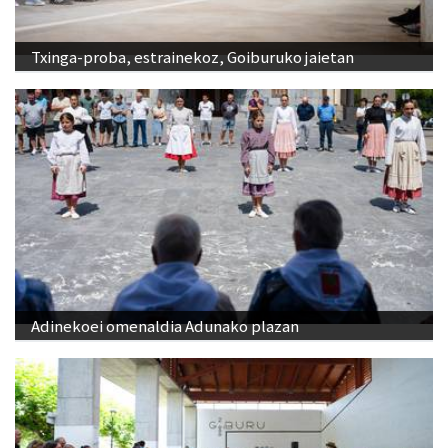
Txinga-proba, estrainekoz, Goiburuko jaietan
Adinekoei omenaldia Adunako plazan