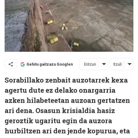
Entzun
Itzuli
Gehitu gaitzazu Googlen
Sorabillako zenbait auzotarrek kexa
agertu dute ez delako onargarria
azken hilabeteetan auzoan gertatzen
ari dena. Osasun krisialdia hasiz
geroztik ugaritu egin da auzora
hurbiltzen ari den jende kopurua, eta