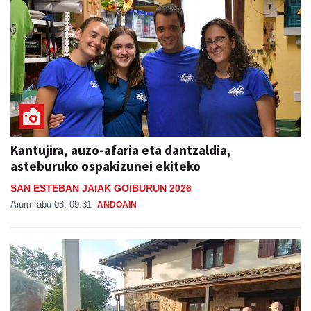
Kantujira, auzo-afaria eta dantzaldia,
asteburuko ospakizunei ekiteko
SAN ESTEBAN JAIAK GOIBURUN 2026
Aiurri
abu 08, 09:31
ANDOAIN