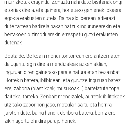
murrizketak eraginda. Zehaztu nahi dute bisitariak ongi
etorriak direla, eta gainera, horietako gehienek jokaera
egokia erakusten dutela. Baina aldi berean, adierazi
dute tartean badirela bakan batzuk ingurunearekin eta
bertakoen bizimoduarekin errespetu gutxi erakusten
dutenak.
Bestalde, Belkoain mendi-tontorrean ere antzematen
da ugaritu egin direla mendizaleak azken aldian,
inguruan diren gainerako paraje naturaletan bezainbat.
Horrekin batera, ibilbidean, eta gurutze inguruan batez
ere, zaborra (plastikoak, musukoak…) barreiatuta topa
daiteke, tarteka. Zenbait mendizalek, aurretik ibilitakoek
utzitako zabor hori jaso, motxilan sartu eta herrira
jaisten dute, baina handik denbora batera, berriz ere
zikin agertu ohi dira paraje horiek.