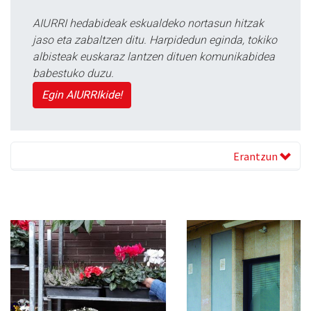
AIURRI hedabideak eskualdeko nortasun hitzak
jaso eta zabaltzen ditu. Harpidedun eginda, tokiko
albisteak euskaraz lantzen dituen komunikabidea
babestuko duzu.
Egin AIURRIkide!
Erantzun