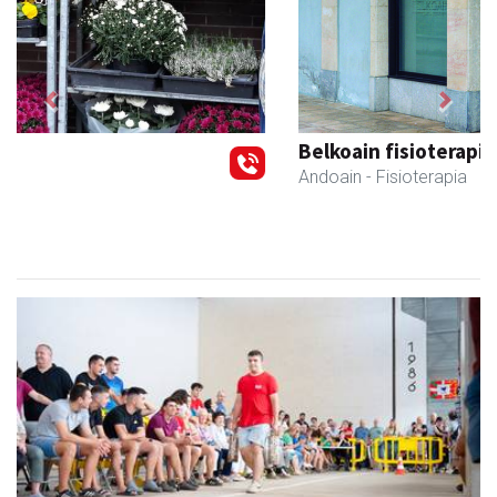
Previous
Next
Belkoain fisioterapia zerbitzua
Andoain
- Fisioterapia