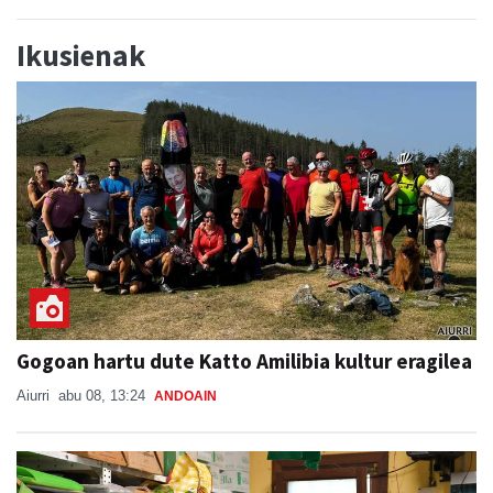
Ikusienak
Gogoan hartu dute Katto Amilibia kultur eragilea
Aiurri
abu 08, 13:24
ANDOAIN