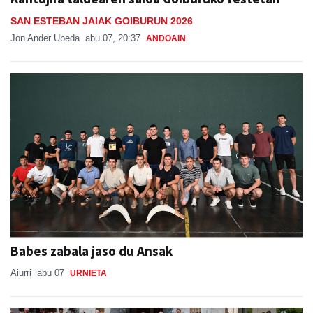
SAN ESTEBAN JAIAK GOIBURUN 2026
Jon Ander Ubeda
abu 07, 20:37
ANDOAIN
Babes zabala jaso du Ansak
Aiurri
abu 07
URNIETA