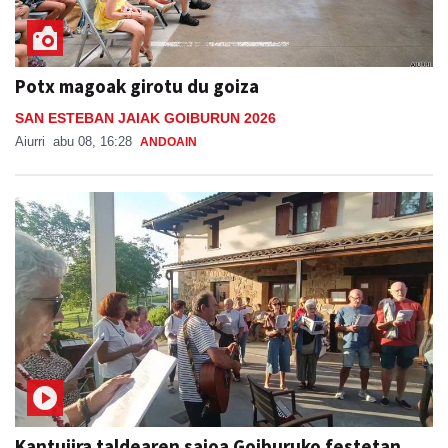
Potx magoak girotu du goiza
SAN ESTEBAN JAIAK GOIBURUN 2026
Aiurri
abu 08, 16:28
ANDOAIN
Kantujira taldearen saioa Goiburuko festetan