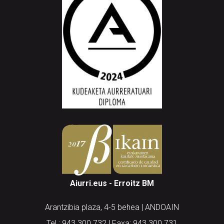
Aiurri.eus - Erroitz BM
Arantzibia plaza, 4-5 behea | ANDOAIN
Tel.: 943 300 732 | Faxa: 943 300 731