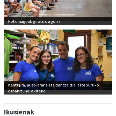
Potx magoak girotu du goiza
Kantujira, auzo-afaria eta dantzaldia, asteburuko
ospakizunei ekiteko
Ikusienak