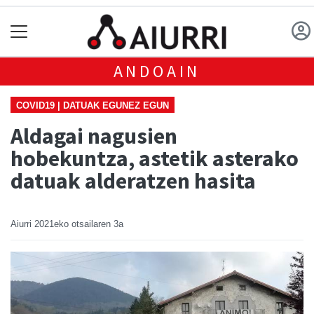
ANDOAIN
COVID19 | DATUAK EGUNEZ EGUN
Aldagai nagusien
hobekuntza, astetik asterako
datuak alderatzen hasita
Aiurri
2021eko otsailaren 3a