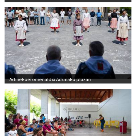
Adinekoei omenaldia Adunako plazan