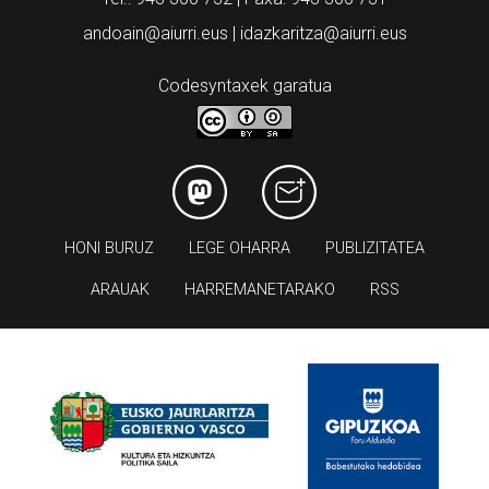
andoain@aiurri.eus | idazkaritza@aiurri.eus
Codesyntaxek garatua
HONI BURUZ
LEGE OHARRA
PUBLIZITATEA
ARAUAK
HARREMANETARAKO
RSS