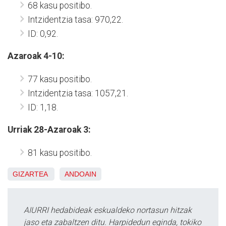
68 kasu positibo.
Intzidentzia tasa: 970,22.
ID: 0,92.
Azaroak 4-10:
77 kasu positibo.
Intzidentzia tasa: 1057,21.
ID: 1,18.
Urriak 28-Azaroak 3:
81 kasu positibo.
GIZARTEA
ANDOAIN
AIURRI hedabideak eskualdeko nortasun hitzak
jaso eta zabaltzen ditu. Harpidedun eginda, tokiko