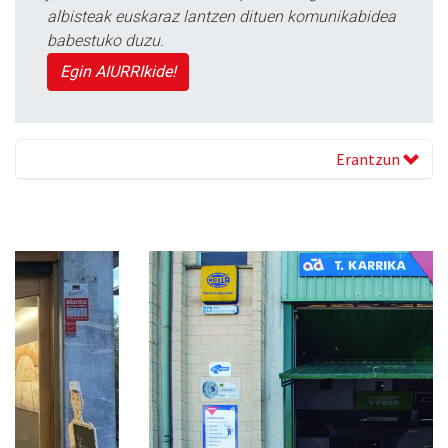
albisteak euskaraz lantzen dituen komunikabidea
babestuko duzu.
Egin AIURRIkide!
Erantzun