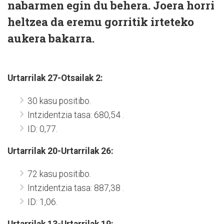
nabarmen egin du behera. Joera horri
heltzea da eremu gorritik irteteko
aukera bakarra.
Urtarrilak 27-Otsailak 2:
30 kasu positibo.
Intzidentzia tasa: 680,54 .
ID: 0,77.
Urtarrilak 20-Urtarrilak 26:
72 kasu positibo.
Intzidentzia tasa: 887,38 .
ID: 1,06.
Urtarrilak 13-Urtarrilak 19: