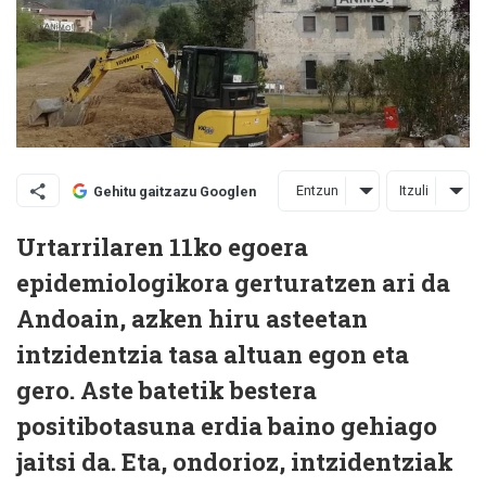
Entzun
Itzuli
Gehitu gaitzazu Googlen
Urtarrilaren 11ko egoera
epidemiologikora gerturatzen ari da
Andoain, azken hiru asteetan
intzidentzia tasa altuan egon eta
gero. Aste batetik bestera
positibotasuna erdia baino gehiago
jaitsi da. Eta, ondorioz, intzidentziak