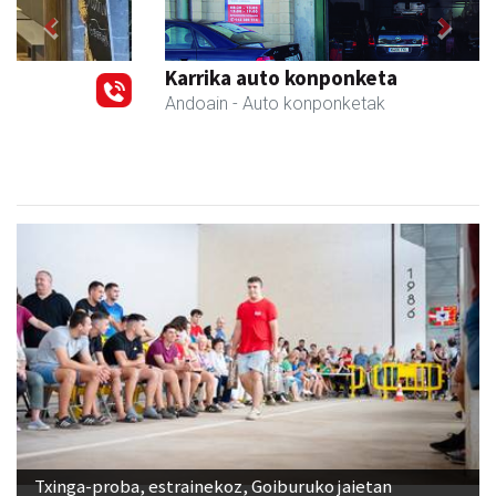
Previous
Next
Karrika auto konponketa
Andoain
- Auto konponketak
Txinga-proba, estrainekoz, Goiburuko jaietan