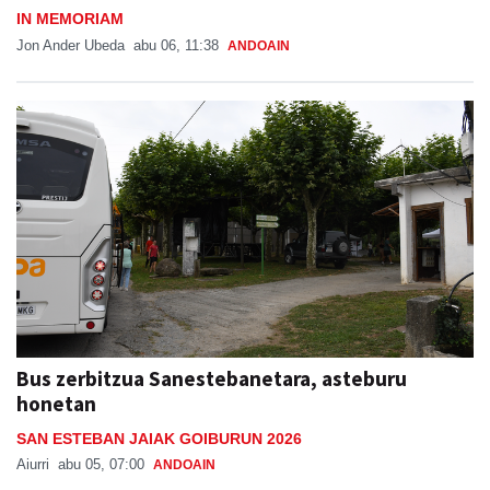
IN MEMORIAM
Jon Ander Ubeda
abu 06, 11:38
ANDOAIN
Bus zerbitzua Sanestebanetara, asteburu
honetan
SAN ESTEBAN JAIAK GOIBURUN 2026
Aiurri
abu 05, 07:00
ANDOAIN