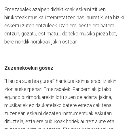
Emezabalek azalpen didaktikoak eskaini zituen
hirukoteak musika interpretatzen hasi aurretik, eta biziki
eskertu zuten entzuleek. Izan ere, beste era batera
entzun, gozatu, estimatu… daiteke musika pieza bat,
bere nondik norakoak jakin ostean.
Zuzenekoekin gosez
“Hau da suertea gurea!” harridura keinua erabiliz ekin
zion aurkezpenari Emezabalek. Pandemiak jotako
egungo bizimoduarekin lotu zuen deiadarra, jakina,
musikariek ez daukatelako batere erreza dakitena
zuzenean eskaini dezaten instrumentuak eskutan
dituztela, ezta ere publikoak horiek aurrez aurre eta