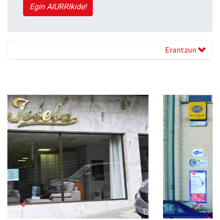
Egin AIURRIkide!
Erantzun
Previous
Next