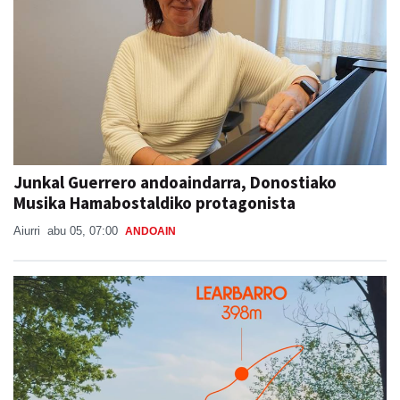
Junkal Guerrero andoaindarra, Donostiako
Musika Hamabostaldiko protagonista
Aiurri
abu 05, 07:00
ANDOAIN