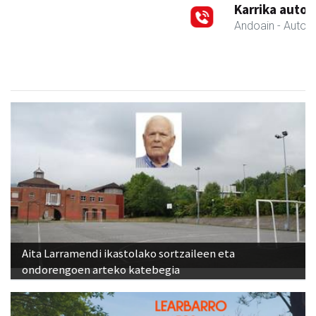
Karrika auto konponketa
Andoain
- Auto konponketak
Aita Larramendi ikastolako sortzaileen eta
ondorengoen arteko katebegia