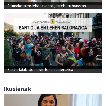
Adunako jaien lehen txanpa, asteburu honetan
Santio jaiak: Udalaren lehen balorazioa
Ikusienak