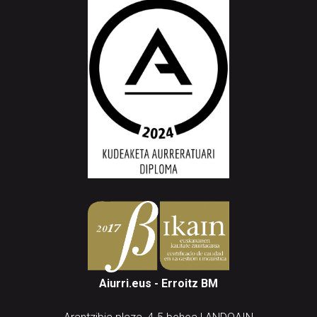
Aiurri.eus - Erroitz BM