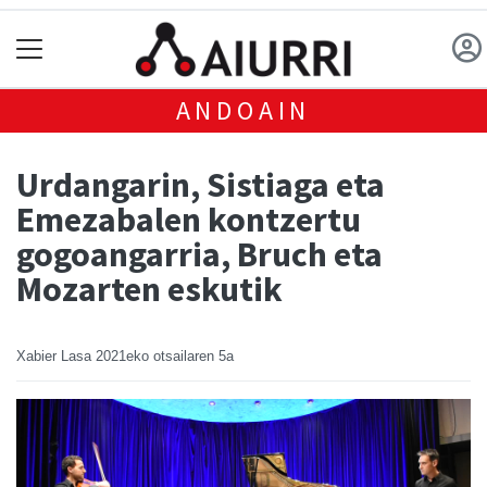
ANDOAIN
Urdangarin, Sistiaga eta
Emezabalen kontzertu
gogoangarria, Bruch eta
Mozarten eskutik
Xabier Lasa
2021eko otsailaren 5a