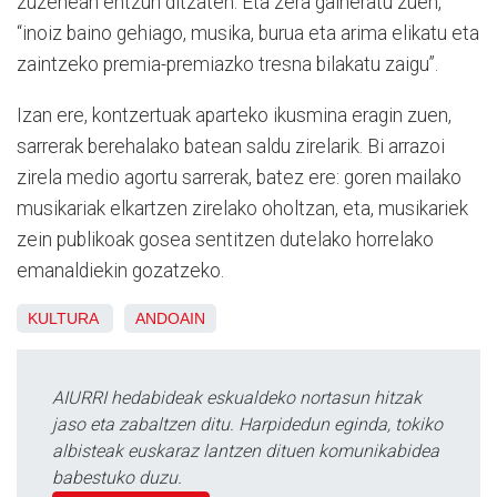
zuzenean entzun ditzaten. Eta zera gaineratu zuen,
“inoiz baino gehiago, musika, burua eta arima elikatu eta
zaintzeko premia-premiazko tresna bilakatu zaigu”.
Izan ere, kontzertuak aparteko ikusmina eragin zuen,
sarrerak berehalako batean saldu zirelarik. Bi arrazoi
zirela medio agortu sarrerak, batez ere: goren mailako
musikariak elkartzen zirelako oholtzan, eta, musikariek
zein publikoak gosea sentitzen dutelako horrelako
emanaldiekin gozatzeko.
KULTURA
ANDOAIN
AIURRI hedabideak eskualdeko nortasun hitzak
jaso eta zabaltzen ditu. Harpidedun eginda, tokiko
albisteak euskaraz lantzen dituen komunikabidea
babestuko duzu.