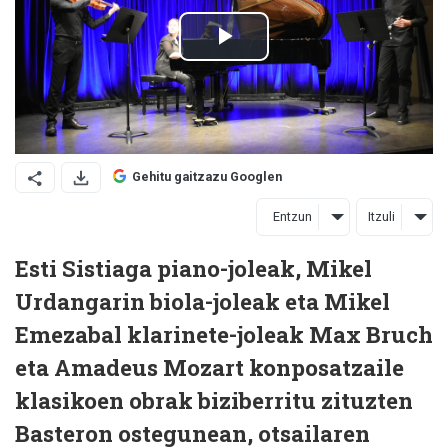
Gehitu gaitzazu Googlen
Entzun
Itzuli
Esti Sistiaga piano-joleak, Mikel
Urdangarin biola-joleak eta Mikel
Emezabal klarinete-joleak Max Bruch
eta Amadeus Mozart konposatzaile
klasikoen obrak biziberritu zituzten
Basteron ostegunean, otsailaren