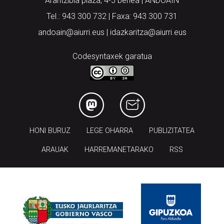
Arantzibia plaza, 4-5 behea | ANDOAIN
Tel.: 943 300 732 | Faxa: 943 300 731
andoain@aiurri.eus | idazkaritza@aiurri.eus
Codesyntaxek garatua
HONI BURUZ
LEGE OHARRA
PUBLIZITATEA
ARAUAK
HARREMANETARAKO
RSS