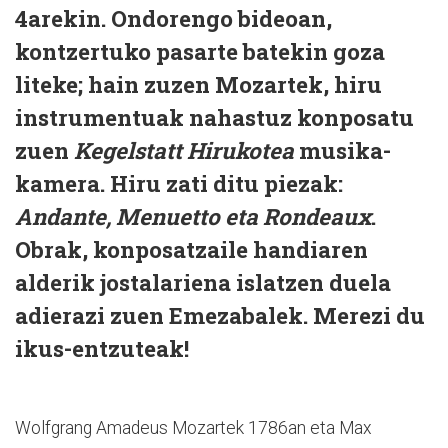
4arekin. Ondorengo bideoan,
kontzertuko pasarte batekin goza
liteke; hain zuzen Mozartek, hiru
instrumentuak nahastuz konposatu
zuen
Kegelstatt Hirukotea
musika-
kamera. Hiru zati ditu piezak:
Andante, Menuetto eta Rondeaux
.
Obrak, konposatzaile handiaren
alderik jostalariena islatzen duela
adierazi zuen Emezabalek. Merezi du
ikus-entzuteak!
Wolfgrang Amadeus Mozartek 1786an eta Max