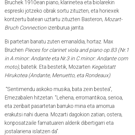
Bruchek 1910ean piano, klarinetea eta biolarekin
espreski jotzeko obrak sortu zituzten, eta horiexek
kontzertu batean uztartu zituzten Basteron,
Mozart-
Bruch Connection
izenburua jarrita.
Bi partetan banatu zuten emanaldia, hortaz. Max
Bruchen
Pieces for clarinet viola and piano op.83 (Nr.1
in A minor: Andante eta Nr.3 in C minor: Andante com
moto)
, batetik. Eta bestetik, Mozarten
Kegelstatt
Hirukotea (Andante, Menuetto, eta Rondeaux)
.
“Sentimendu askoko musika, bata zein bestea”,
Emezabalen hitzetan. “Lehena, erromantikoa, serioa,
eta zenbait pasartetan barruko mina eta amorrua
erakutsi nahi duena. Mozarti dagokion zatian, ostera,
konposatzaile famatuaren alderik dibertigarri eta
jostalariena islatzen da”.