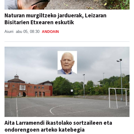
Naturan murgiltzeko jarduerak, Leizaran
Bisitarien Etxearen eskutik
Aiurri
abu 05, 08:30
ANDOAIN
Aita Larramendi ikastolako sortzaileen eta
ondorengoen arteko katebegia