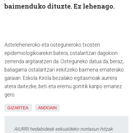
baimenduko dituzte. Ez lehenago.
Asteleheneroko eta osteguneroko txosten
epidemiologikoarekin batera, ostalaritzari dagokion
zerrenda argitaratzen da. Osteguneko datua da, beraz,
baliagarria ostalaritzari irekitzeko baimena ematerako
garaian. Eskola Kirola bezalako egitasmoak aurrera
atera daitezke, beti eta eremu gorritik kanpo emanez
gero.
GIZARTEA
ANDOAIN
AIURRI hedabideak eskualdeko nortasun hitzak