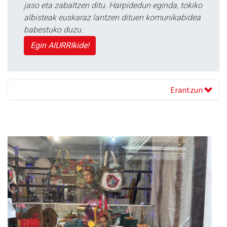
jaso eta zabaltzen ditu. Harpidedun eginda, tokiko
albisteak euskaraz lantzen dituen komunikabidea
babestuko duzu.
Egin AIURRIkide!
Erantzun