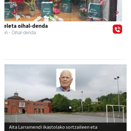
Previous
Next
Mendi autoeskola
Andoain
- Autoeskolak
Aita Larramendi ikastolako sortzaileen eta