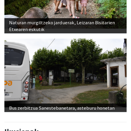
Naturan murgiltzeko jarduerak, Leizaran Bisitarien
Etxearen eskutik
Bus zerbitzua Sanestebanetara, asteburu honetan