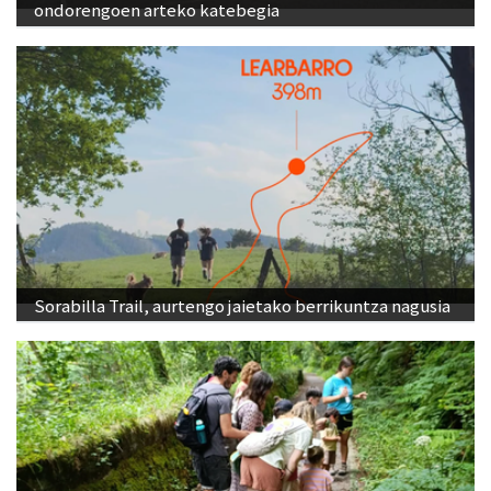
ondorengoen arteko katebegia
Sorabilla Trail, aurtengo jaietako berrikuntza nagusia