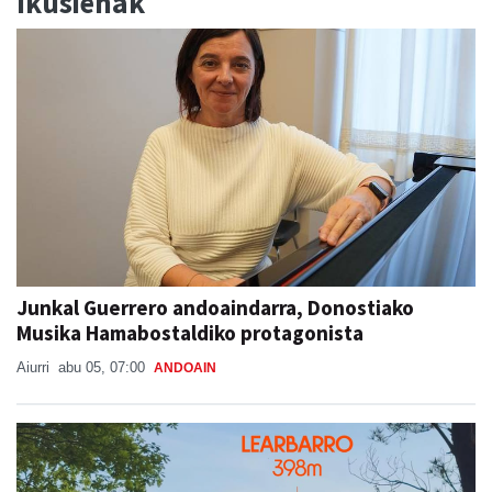
Ikusienak
Junkal Guerrero andoaindarra, Donostiako
Musika Hamabostaldiko protagonista
Aiurri
abu 05, 07:00
ANDOAIN