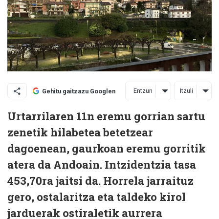
Entzun
Itzuli
Gehitu gaitzazu Googlen
Urtarrilaren 11n eremu gorrian sartu
zenetik hilabetea betetzear
dagoenean, gaurkoan eremu gorritik
atera da Andoain. Intzidentzia tasa
453,70ra jaitsi da. Horrela jarraituz
gero, ostalaritza eta taldeko kirol
jarduerak ostiraletik aurrera