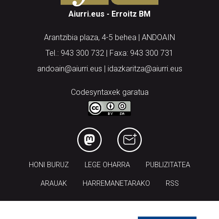
Aiurri.eus - Erroitz BM
Arantzibia plaza, 4-5 behea | ANDOAIN
Tel.: 943 300 732 | Faxa: 943 300 731
andoain@aiurri.eus | idazkaritza@aiurri.eus
Codesyntaxek garatua
HONI BURUZ
LEGE OHARRA
PUBLIZITATEA
ARAUAK
HARREMANETARAKO
RSS