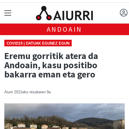
ANDOAIN
COVID19 | DATUAK EGUNEZ EGUN
Eremu gorritik atera da
Andoain, kasu positibo
bakarra eman eta gero
Aiurri
2021eko otsailaren 9a