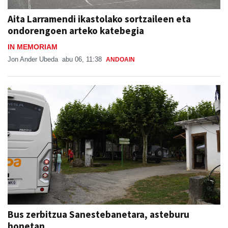
Aita Larramendi ikastolako sortzaileen eta
ondorengoen arteko katebegia
IN MEMORIAM
Jon Ander Ubeda
abu 06, 11:38
ANDOAIN
Bus zerbitzua Sanestebanetara, asteburu
honetan