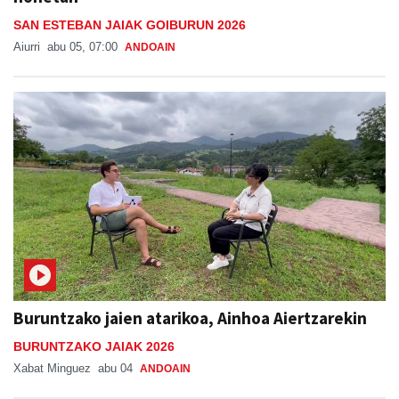
SAN ESTEBAN JAIAK GOIBURUN 2026
Aiurri
abu 05, 07:00
ANDOAIN
Buruntzako jaien atarikoa, Ainhoa Aiertzarekin
BURUNTZAKO JAIAK 2026
Xabat Minguez
abu 04
ANDOAIN