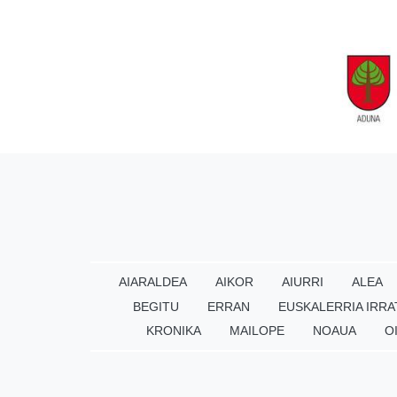
AIARALDEA
AIKOR
AIURRI
ALEA
BEGITU
ERRAN
EUSKALERRIA IRRA
KRONIKA
MAILOPE
NOAUA
O