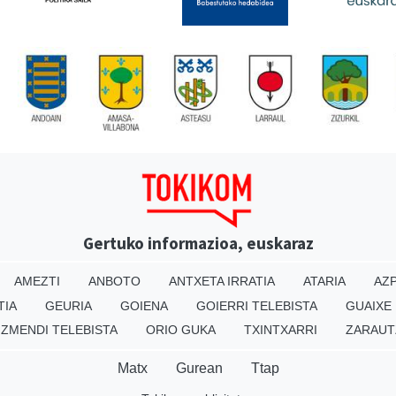
Gertuko informazioa, euskaraz
AMEZTI
ANBOTO
ANTXETA IRRATIA
ATARIA
AZP
TIA
GEURIA
GOIENA
GOIERRI TELEBISTA
GUAIXE
IZMENDI TELEBISTA
ORIO GUKA
TXINTXARRI
ZARAUT
Matx
Gurean
Ttap