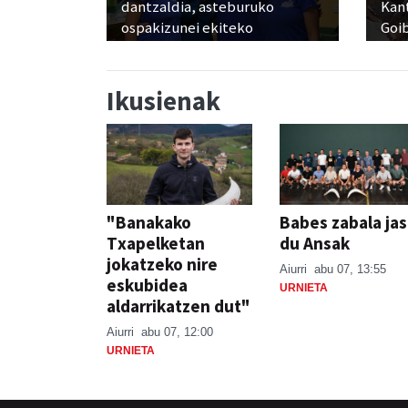
dantzaldia, asteburuko
Kant
ospakizunei ekiteko
Goi
Ikusienak
"Banakako
Babes zabala ja
Txapelketan
du Ansak
jokatzeko nire
Aiurri
abu 07, 13:55
eskubidea
URNIETA
aldarrikatzen dut"
Aiurri
abu 07, 12:00
URNIETA