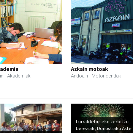
kademia
Azkain motoak
in
- Akademiak
Andoain
- Motor dendak
Lurraldebuseko zerbitzu
bereziak, Donostiako Aste