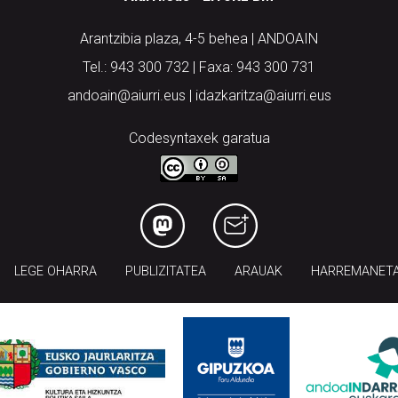
Arantzibia plaza, 4-5 behea | ANDOAIN
Tel.: 943 300 732 | Faxa: 943 300 731
andoain@aiurri.eus | idazkaritza@aiurri.eus
Codesyntaxek garatua
LEGE OHARRA
PUBLIZITATEA
ARAUAK
HARREMANET