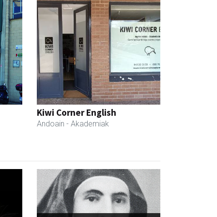
Kiwi Corner English
Andoain
- Akademiak