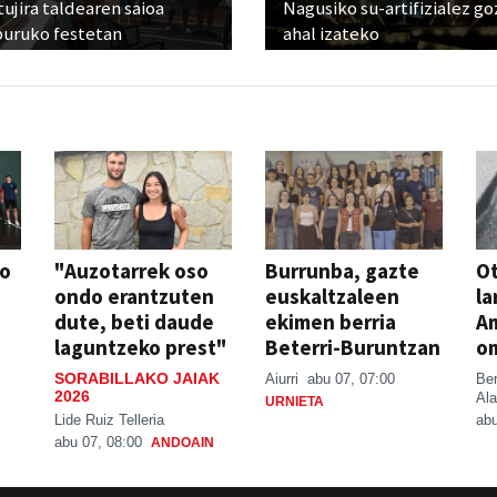
ujira taldearen saioa
Nagusiko su-artifizialez g
buruko festetan
ahal izateko
so
"Auzotarrek oso
Burrunba, gazte
Ot
ondo erantzuten
euskaltzaleen
la
dute, beti daude
ekimen berria
A
laguntzeko prest"
Beterri-Buruntzan
o
SORABILLAKO JAIAK
Aiurri
abu 07, 07:00
Be
2026
Ala
URNIETA
Lide Ruiz Telleria
abu
abu 07, 08:00
ANDOAIN