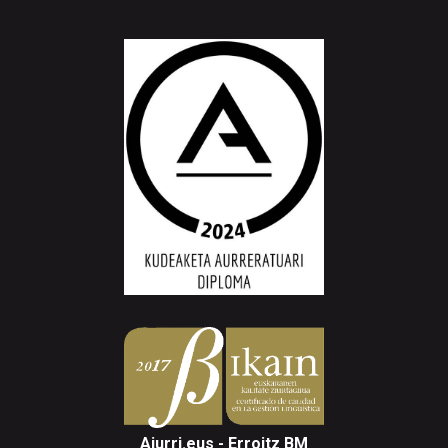
Aiurri.eus - Erroitz BM