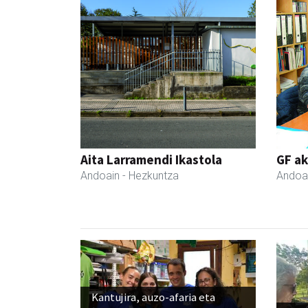
Aita Larramendi Ikastola
GF a
Andoain
- Hezkuntza
Andoa
Kantujira, auzo-afaria eta