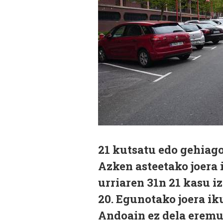
21 kutsatu edo gehiago
Azken asteetako joera i
urriaren 31n 21 kasu i
20. Egunotako joera ik
Andoain ez dela eremu