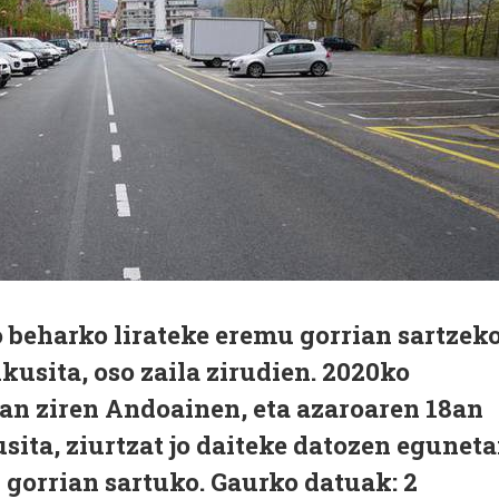
 beharko lirateke eremu gorrian sartzeko
kusita, oso zaila zirudien. 2020ko
zan ziren Andoainen, eta azaroaren 18an
usita, ziurtzat jo daiteke datozen egunet
 gorrian sartuko.
Gaurko datuak: 2