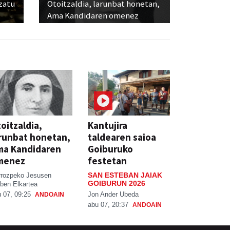
ozatu
Otoitzaldia, larunbat honetan,
Ama Kandidaren omenez
oitzaldia,
Kantujira
runbat honetan,
taldearen saioa
ma Kandidaren
Goiburuko
menez
festetan
SAN ESTEBAN JAIAK
rrozpeko Jesusen
GOIBURUN 2026
ben Elkartea
Jon Ander Ubeda
 07, 09:25
ANDOAIN
abu 07, 20:37
ANDOAIN