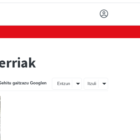
erriak
Gehitu gaitzazu Googlen
Entzun
Itzuli