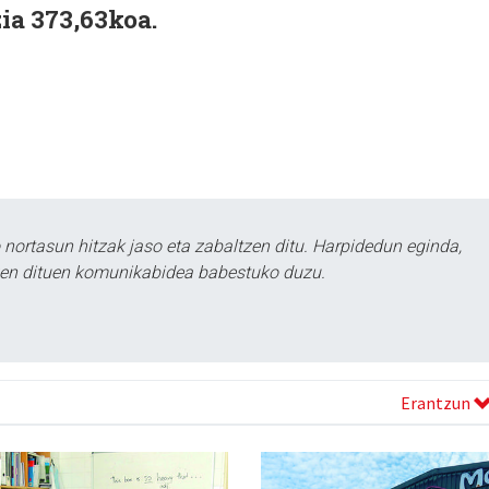
zia 373,63koa.
ortasun hitzak jaso eta zabaltzen ditu. Harpidedun eginda,
tzen dituen komunikabidea babestuko duzu.
Erantzun