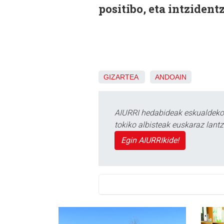
positibo, eta intzident
GIZARTEA
ANDOAIN
AIURRI hedabideak eskualdeko n
tokiko albisteak euskaraz lan
Egin AIURRIkide!