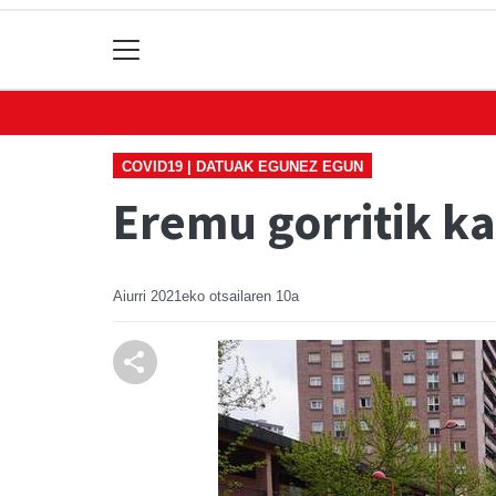
COVID19 | DATUAK EGUNEZ EGUN
Eremu gorritik ka
Aiurri
2021eko otsailaren 10a