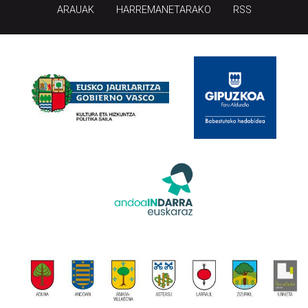
ARAUAK
HARREMANETARAKO
RSS