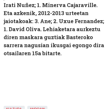
Irati Nuñez; 1. Minerva Cajaraville.
Eta azkenik, 2012-2013 urteetan
jaiotakoak: 3. Ane; 2. Uxue Fernandez;
1. David Oliva. Lehiaketara aurkeztu
diren maskara guztiak Basteroko
sarrera nagusian ikusgai egongo dira
otsailaren 15a bitarte.