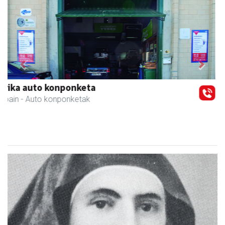
Previous
Next
GF akademia
Andoain
- Akademiak