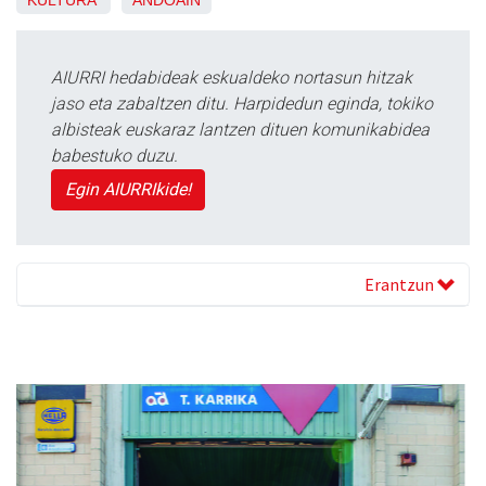
KULTURA
ANDOAIN
AIURRI hedabideak eskualdeko nortasun hitzak
jaso eta zabaltzen ditu. Harpidedun eginda, tokiko
albisteak euskaraz lantzen dituen komunikabidea
babestuko duzu.
Egin AIURRIkide!
Erantzun