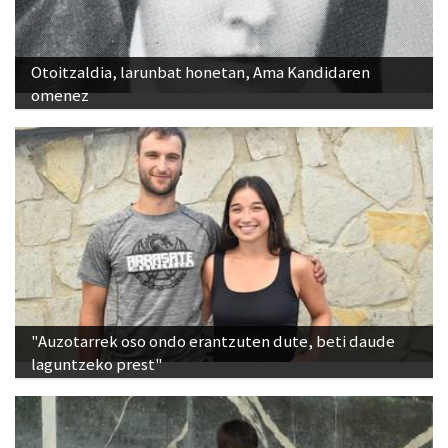
Otoitzaldia, larunbat honetan, Ama Kandidaren
omenez
"Auzotarrek oso ondo erantzuten dute, beti daude
laguntzeko prest"