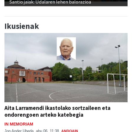
Santio jaiak: Udalaren lehen balorazioa
Ikusienak
Aita Larramendi ikastolako sortzaileen eta
ondorengoen arteko katebegia
IN MEMORIAM
Jon Ander Ubeda
abu 06, 11:38
ANDOAIN