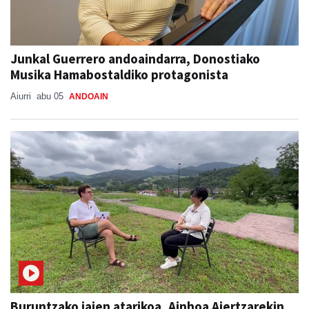
Junkal Guerrero andoaindarra, Donostiako
Musika Hamabostaldiko protagonista
Aiurri
abu 05
ANDOAIN
Buruntzako jaien atarikoa, Ainhoa Aiertzarekin