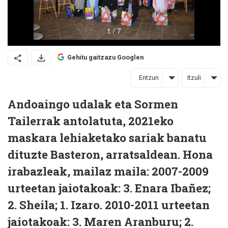
Gehitu gaitzazu Googlen
Entzun
Itzuli
Andoaingo udalak eta Sormen
Tailerrak antolatuta, 2021eko
maskara lehiaketako sariak banatu
dituzte Basteron, arratsaldean. Hona
irabazleak, mailaz maila: 2007-2009
urteetan jaiotakoak: 3. Enara Ibañez;
2. Sheila; 1. Izaro. 2010-2011 urteetan
jaiotakoak: 3. Maren Aranburu; 2.