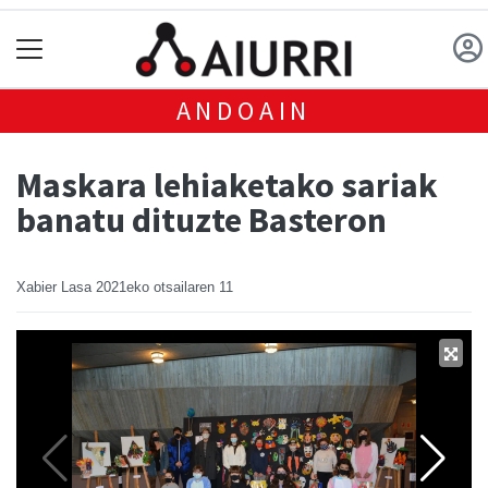
ANDOAIN
Maskara lehiaketako sariak
banatu dituzte Basteron
Xabier Lasa
2021eko otsailaren 11