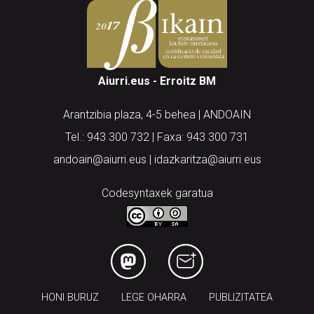
Aiurri.eus - Erroitz BM
Arantzibia plaza, 4-5 behea | ANDOAIN
Tel.: 943 300 732 | Faxa: 943 300 731
andoain@aiurri.eus | idazkaritza@aiurri.eus
Codesyntaxek garatua
HONI BURUZ
LEGE OHARRA
PUBLIZITATEA