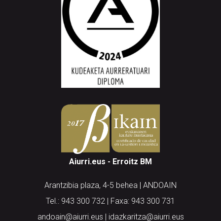
Aiurri.eus - Erroitz BM
Arantzibia plaza, 4-5 behea | ANDOAIN
Tel.: 943 300 732 | Faxa: 943 300 731
andoain@aiurri.eus | idazkaritza@aiurri.eus