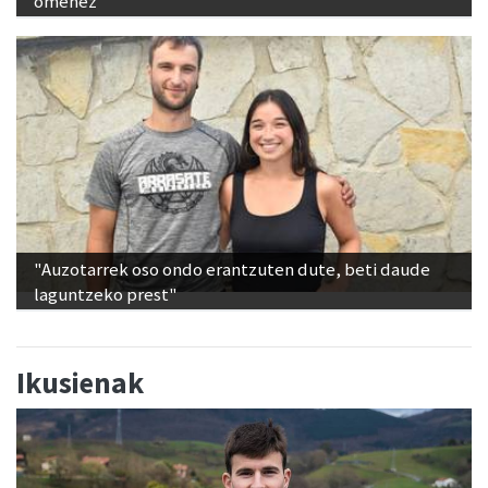
omenez
"Auzotarrek oso ondo erantzuten dute, beti daude
laguntzeko prest"
Ikusienak