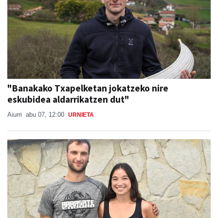
"Banakako Txapelketan jokatzeko nire
eskubidea aldarrikatzen dut"
Aiurri
abu 07, 12:00
URNIETA