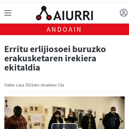
ANDOAIN
Erritu erlijiosoei buruzko
erakusketaren irekiera
ekitaldia
Xabier Lasa
2021eko otsailaren 12a