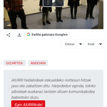
Gehitu gaitzazu Googlen
Entzun
Itzuli
GIZARTEA
ANDOAIN
AIURRI hedabideak eskualdeko nortasun hitzak
jaso eta zabaltzen ditu. Harpidedun eginda, tokiko
albisteak euskaraz lantzen dituen komunikabidea
babestuko duzu.
Egin AIURRIkide!