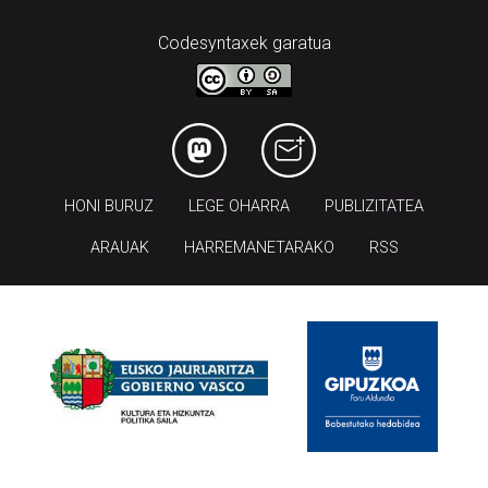
Codesyntaxek garatua
HONI BURUZ
LEGE OHARRA
PUBLIZITATEA
ARAUAK
HARREMANETARAKO
RSS