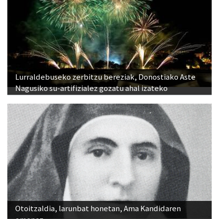
Lurraldebuseko zerbitzu bereziak, Donostiako Aste
Nagusiko su-artifizialez gozatu ahal izateko
Otoitzaldia, larunbat honetan, Ama Kandidaren