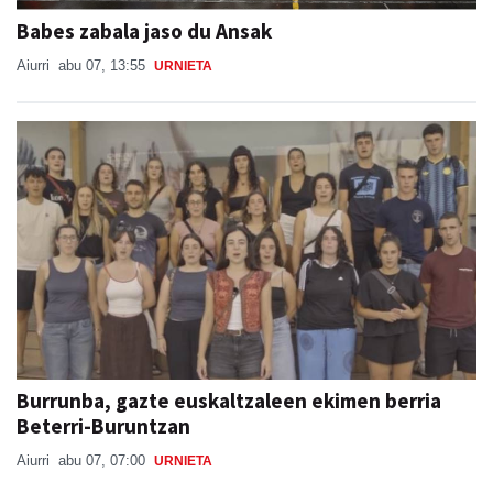
Babes zabala jaso du Ansak
Aiurri
abu 07, 13:55
URNIETA
Burrunba, gazte euskaltzaleen ekimen berria
Beterri-Buruntzan
Aiurri
abu 07, 07:00
URNIETA