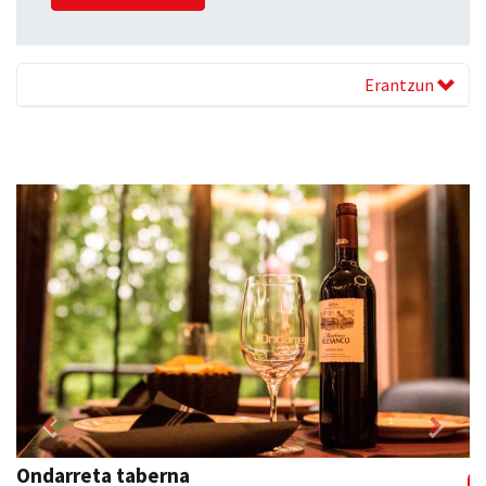
Erantzun
Previous
Next
Kuttun kafetegia