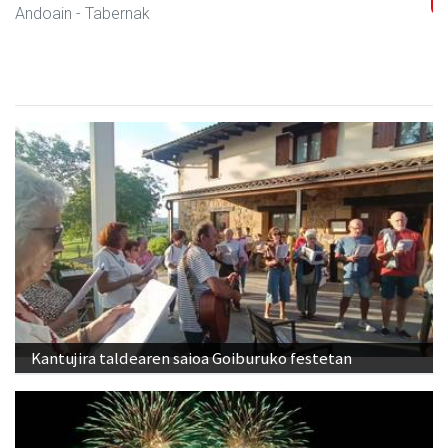
Andoain
- Gozotegiak
Kantujira taldearen saioa Goiburuko festetan