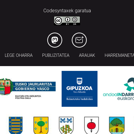
Codesyntaxek garatua
LEGE OHARRA
PUBLIZITATEA
ARAUAK
HARREMANET