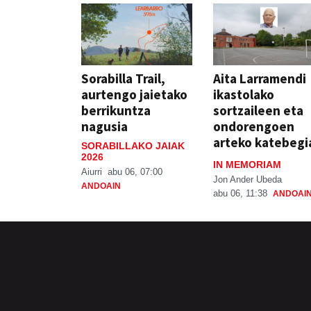
Sorabilla Trail,
Aita Larramendi
aurtengo jaietako
ikastolako
berrikuntza
sortzaileen eta
nagusia
ondorengoen
arteko katebegi
SORABILLAKO JAIAK
2026
IN MEMORIAM
Aiurri
abu 06, 07:00
Jon Ander Ubeda
ANDOAIN
abu 06, 11:38
ANDOAI