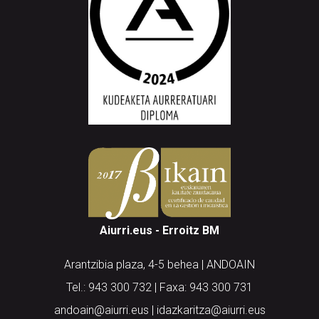
Aiurri.eus - Erroitz BM
Arantzibia plaza, 4-5 behea | ANDOAIN
Tel.: 943 300 732 | Faxa: 943 300 731
andoain@aiurri.eus | idazkaritza@aiurri.eus