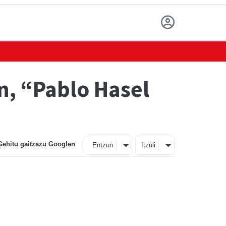
n, “Pablo Hasel
Gehitu gaitzazu Googlen
Entzun
Itzuli