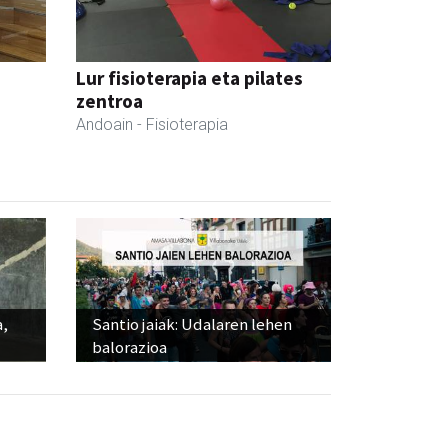
Lur fisioterapia eta pilates
zentroa
Andoain
- Fisioterapia
a,
Santio jaiak: Udalaren lehen
balorazioa