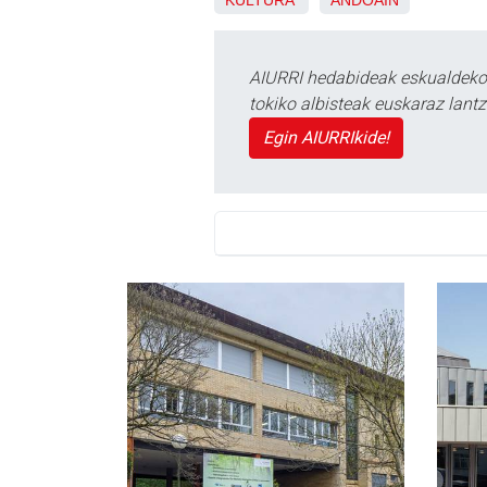
KULTURA
ANDOAIN
AIURRI hedabideak eskualdeko n
tokiko albisteak euskaraz lan
Egin AIURRIkide!