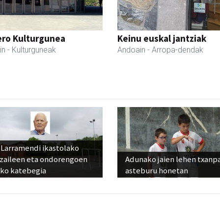
ero Kulturgunea
Keinu euskal jantziak
in
- Kulturguneak
Andoain
- Arropa-dendak
 Larramendi ikastolako
tzaileen eta ondorengoen
Adunako jaien lehen txanp
eko katebegia
asteburu honetan