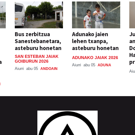
Bus zerbitzua
Adunako jaien
Ju
Sanestebanetara,
lehen txanpa,
an
asteburu honetan
asteburu honetan
Do
H
SAN ESTEBAN JAIAK
ADUNAKO JAIAK 2026
a
pr
GOIBURUN 2026
Aiurri
abu 05
ADUNA
Aiurri
abu 05
ANDOAIN
Aiu
N