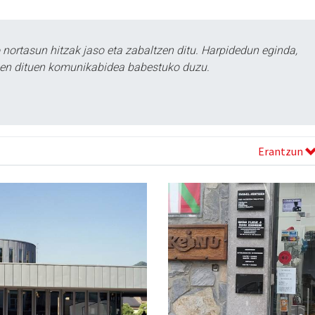
ortasun hitzak jaso eta zabaltzen ditu. Harpidedun eginda,
tzen dituen komunikabidea babestuko duzu.
Erantzun