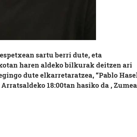
espetxean sartu berri dute, eta
kotan haren aldeko bilkurak deitzen ari
egingo dute elkarretaratzea, “Pablo Hase
 Arratsaldeko 18:00tan hasiko da , Zumea