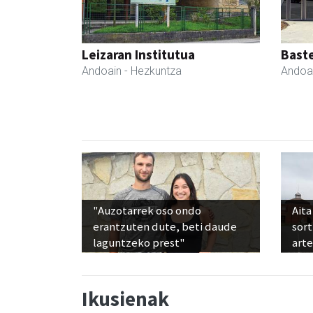
Leizaran Institutua
Bast
Andoain
- Hezkuntza
Andoa
"Auzotarrek oso ondo
Aita
erantzuten dute, beti daude
sor
laguntzeko prest"
art
Ikusienak