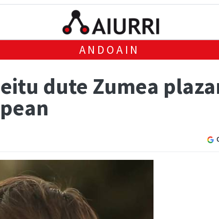
ANDOAIN
deitu dute Zumea plaza
upean