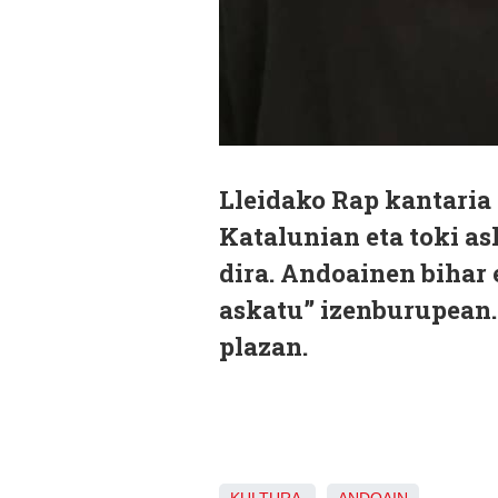
Lleidako Rap kantaria 
Katalunian eta toki as
dira. Andoainen bihar 
askatu” izenburupean.
plazan.