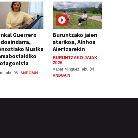
nkal Guerrero
Buruntzako jaien
doaindarra,
atarikoa, Ainhoa
nostiako Musika
Aiertzarekin
amabostaldiko
BURUNTZAKO JAIAK
otagonista
2026
Xabat Minguez
abu 04
rri
abu 05
ANDOAIN
ANDOAIN