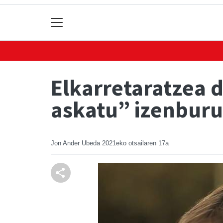
Elkarretaratzea 
askatu” izenbur
Jon Ander Ubeda
2021eko otsailaren 17a