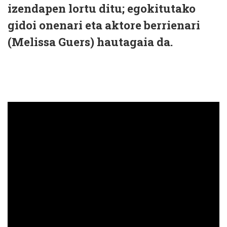
izendapen lortu ditu; egokitutako
gidoi onenari eta aktore berrienari
(Melissa Guers) hautagaia da.