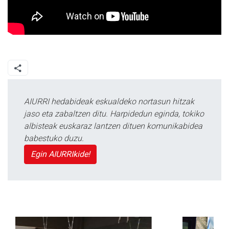
AIURRI hedabideak eskualdeko nortasun hitzak
jaso eta zabaltzen ditu. Harpidedun eginda, tokiko
albisteak euskaraz lantzen dituen komunikabidea
babestuko duzu.
Egin AIURRIkide!