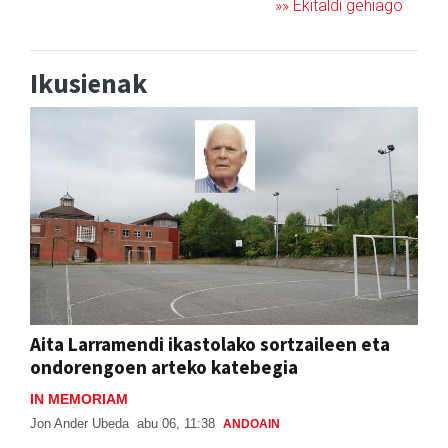
»» Ekitaldi gehiago
Ikusienak
Aita Larramendi ikastolako sortzaileen eta
ondorengoen arteko katebegia
IN MEMORIAM
Jon Ander Ubeda
abu 06, 11:38
ANDOAIN