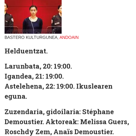
BASTERO KULTURGUNEA,
ANDOAIN
Helduentzat.
Larunbata, 20: 19:00.
Igandea, 21: 19:00.
Astelehena, 22: 19:00. Ikuslearen
eguna.
Zuzendaria, gidoilaria:
Stéphane
Demoustier.
Aktoreak:
Melissa Guers,
Roschdy Zem, Anaïs Demoustier.