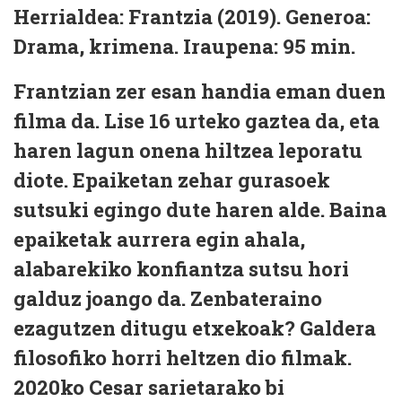
Herrialdea:
Frantzia (2019).
Generoa:
Drama, krimena.
Iraupena:
95 min.
Frantzian zer esan handia eman duen
filma da. Lise 16 urteko gaztea da, eta
haren lagun onena hiltzea leporatu
diote. Epaiketan zehar gurasoek
sutsuki egingo dute haren alde. Baina
epaiketak aurrera egin ahala,
alabarekiko konfiantza sutsu hori
galduz joango da. Zenbateraino
ezagutzen ditugu etxekoak? Galdera
filosofiko horri heltzen dio filmak.
2020ko Cesar sarietarako bi