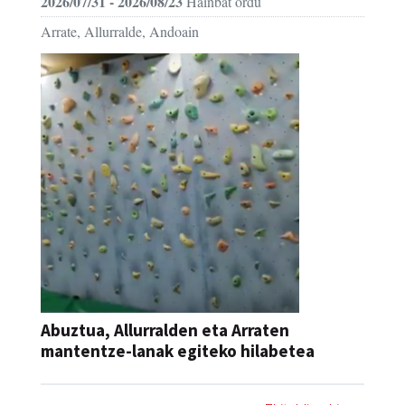
2026/07/31 - 2026/08/23
Hainbat ordu
Arrate, Allurralde, Andoain
Abuztua, Allurralden eta Arraten
mantentze-lanak egiteko hilabetea