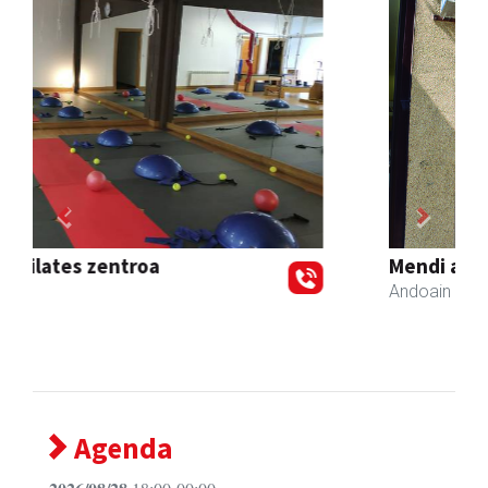
Previous
Next
Mendi autoeskola
Andoain
- Autoeskolak
Agenda