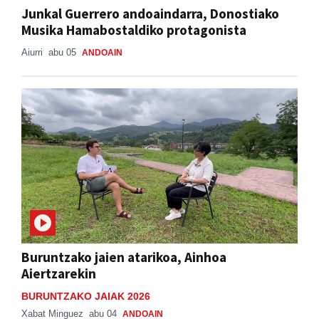
Junkal Guerrero andoaindarra, Donostiako
Musika Hamabostaldiko protagonista
Aiurri
abu 05
ANDOAIN
Buruntzako jaien atarikoa, Ainhoa
Aiertzarekin
BURUNTZAKO JAIAK 2026
Xabat Minguez
abu 04
ANDOAIN