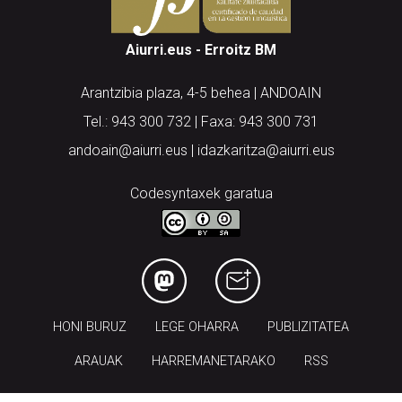
Aiurri.eus - Erroitz BM
Arantzibia plaza, 4-5 behea | ANDOAIN
Tel.: 943 300 732 | Faxa: 943 300 731
andoain@aiurri.eus | idazkaritza@aiurri.eus
Codesyntaxek garatua
HONI BURUZ
LEGE OHARRA
PUBLIZITATEA
ARAUAK
HARREMANETARAKO
RSS