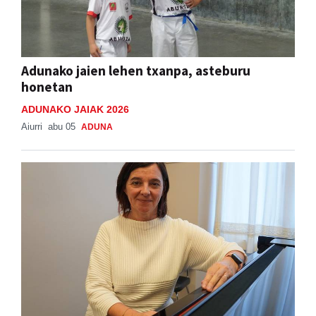
Adunako jaien lehen txanpa, asteburu
honetan
ADUNAKO JAIAK 2026
Aiurri
abu 05
ADUNA