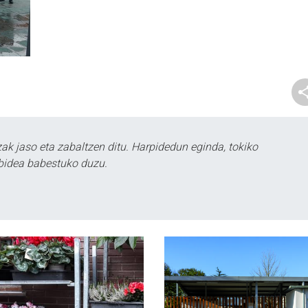
k jaso eta zabaltzen ditu. Harpidedun eginda, tokiko
bidea babestuko duzu.