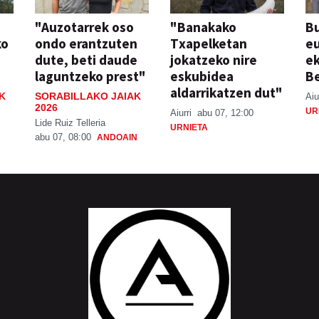
"Auzotarrek oso
"Banakako
Bu
ko
ondo erantzuten
Txapelketan
eu
dute, beti daude
jokatzeko nire
ek
laguntzeko prest"
eskubidea
Be
aldarrikatzen dut"
K
SORABILLAKO JAIAK
Aiu
2026
UR
Aiurri
abu 07, 12:00
Lide Ruiz Telleria
URNIETA
abu 07, 08:00
ANDOAIN