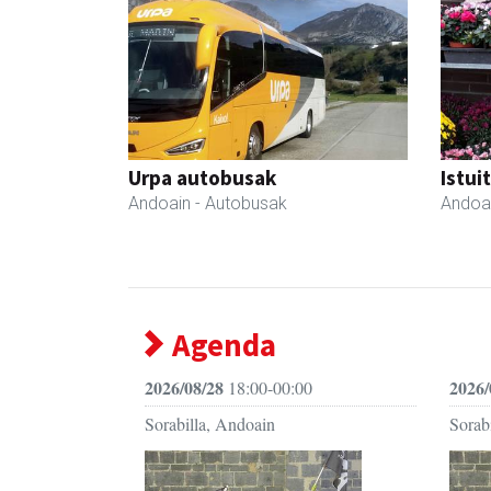
Urpa autobusak
Istui
Andoain
- Autobusak
Andoa
Agenda
2026/08/28
2026/
18:00-00:00
Sorabilla, Andoain
Sorab