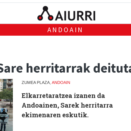
ANDOAIN
Sare herritarrak deitut
ZUMEA PLAZA,
ANDOAIN
Elkarretaratzea izanen da
Andoainen, Sarek herritarra
ekimenaren eskutik.