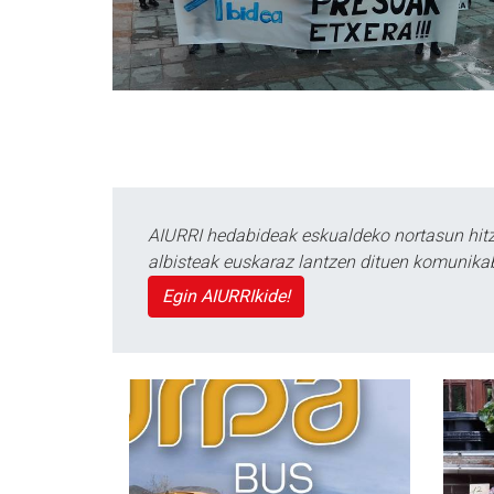
AIURRI hedabideak eskualdeko nortasun hitza
albisteak euskaraz lantzen dituen komunika
Egin AIURRIkide!