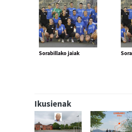
Sorabillako jaiak
Sora
FESTAK
FEST
Ikusienak