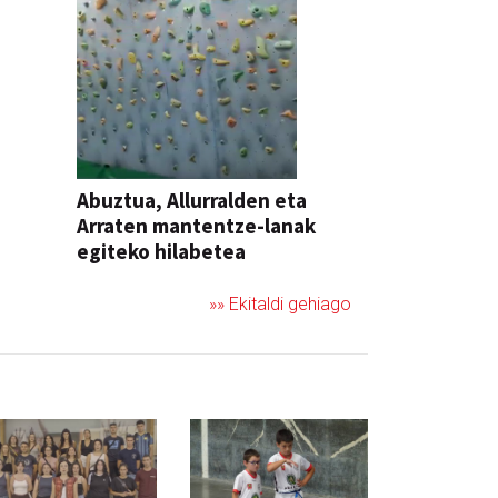
Abuztua, Allurralden eta
Arraten mantentze-lanak
egiteko hilabetea
»» Ekitaldi gehiago