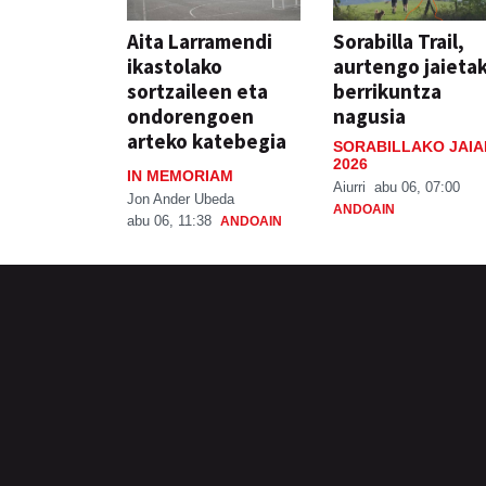
Aita Larramendi
Sorabilla Trail,
ikastolako
aurtengo jaieta
sortzaileen eta
berrikuntza
ondorengoen
nagusia
arteko katebegia
SORABILLAKO JAIA
2026
IN MEMORIAM
Aiurri
abu 06, 07:00
Jon Ander Ubeda
ANDOAIN
abu 06, 11:38
ANDOAIN