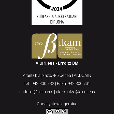
Aiurri.eus - Erroitz BM
Arantzibia plaza, 4-5 behea | ANDOAIN
Tel.: 943 300 732 | Faxa: 943 300 731
andoain@aiurri.eus | idazkaritza@aiurri.eus
Codesyntaxek garatua