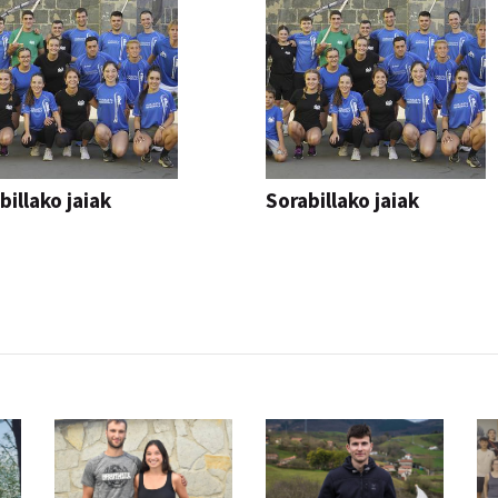
billako jaiak
Sorabillako jaiak
AK
FESTAK