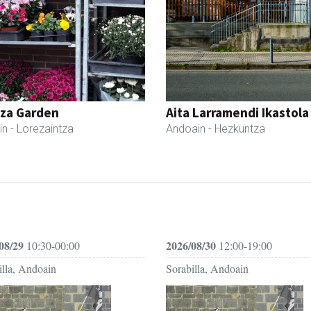
tza Garden
Aita Larramendi Ikastola
in
- Lorezaintza
Andoain
- Hezkuntza
08/29
2026/08/30
10:30-00:00
12:00-19:00
illa, Andoain
Sorabilla, Andoain