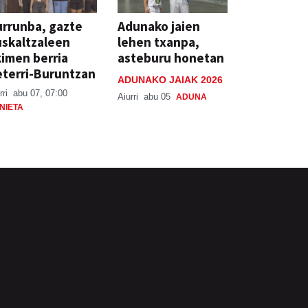
rrunba, gazte
Adunako jaien
skaltzaleen
lehen txanpa,
imen berria
asteburu honetan
terri-Buruntzan
ADUNAKO JAIAK 2026
rri
abu 07, 07:00
Aiurri
abu 05
ADUNA
NIETA