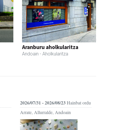
Aranburu aholkularitza
Andoain
- Aholkularitza
2026/07/31 - 2026/08/23
Hainbat ordu
Arrate, Allurralde, Andoain