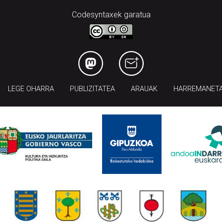
Codesyntaxek garatua
LEGE OHARRA
PUBLIZITATEA
ARAUAK
HARREMANET