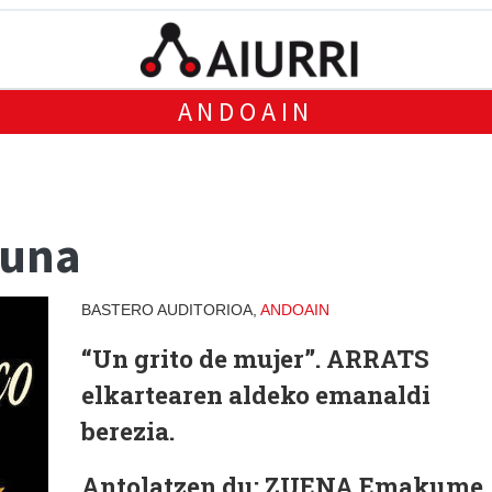
ANDOAIN
zuna
BASTERO AUDITORIOA,
ANDOAIN
“Un grito de mujer”. ARRATS
elkartearen aldeko emanaldi
berezia.
Antolatzen du: ZUENA Emakume