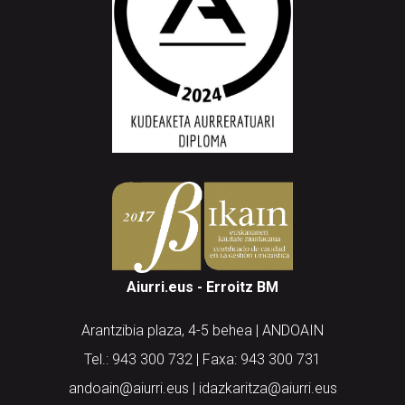
Aiurri.eus - Erroitz BM
Arantzibia plaza, 4-5 behea | ANDOAIN
Tel.: 943 300 732 | Faxa: 943 300 731
andoain@aiurri.eus | idazkaritza@aiurri.eus