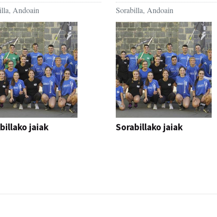
illa, Andoain
Sorabilla, Andoain
billako jaiak
Sorabillako jaiak
AK
FESTAK