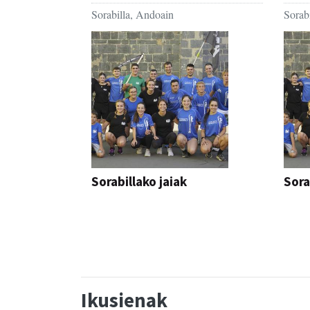
Sorabilla, Andoain
Sorab
Sorabillako jaiak
Sora
FESTAK
FEST
Ikusienak