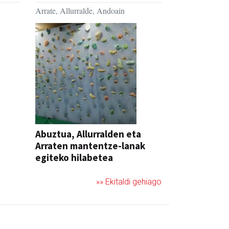
Arrate, Allurralde, Andoain
Abuztua, Allurralden eta
Arraten mantentze-lanak
egiteko hilabetea
»» Ekitaldi gehiago