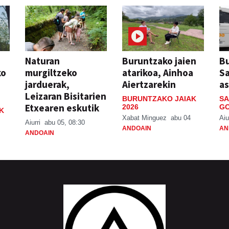
Naturan
Buruntzako jaien
Bu
ko
murgiltzeko
atarikoa, Ainhoa
S
jarduerak,
Aiertzarekin
a
Leizaran Bisitarien
BURUNTZAKO JAIAK
SA
Etxearen eskutik
2026
GO
K
Xabat Minguez
abu 04
Aiu
Aiurri
abu 05, 08:30
ANDOAIN
AN
ANDOAIN