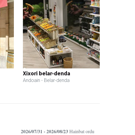
Xixori belar-denda
Andoain
- Belar-denda
2026/07/31 - 2026/08/23
Hainbat ordu