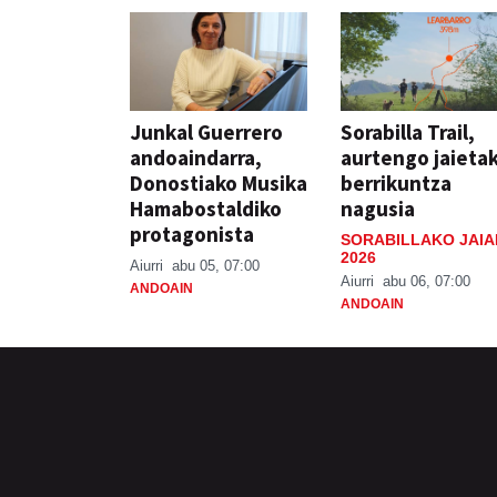
Junkal Guerrero
Sorabilla Trail,
andoaindarra,
aurtengo jaieta
Donostiako Musika
berrikuntza
Hamabostaldiko
nagusia
protagonista
SORABILLAKO JAIA
2026
Aiurri
abu 05, 07:00
Aiurri
abu 06, 07:00
ANDOAIN
ANDOAIN