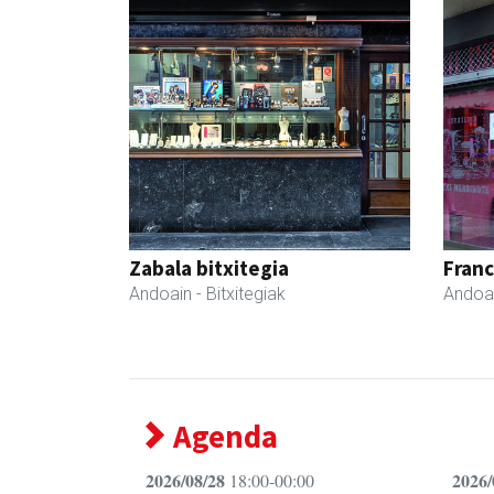
Zabala bitxitegia
Fran
Andoain
- Bitxitegiak
Andoa
Agenda
2026/08/28
2026/
18:00-00:00