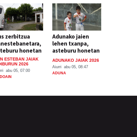
s zerbitzua
Adunako jaien
anestebanetara,
lehen txanpa,
steburu honetan
asteburu honetan
N ESTEBAN JAIAK
ADUNAKO JAIAK 2026
IBURUN 2026
Aiurri
abu 05, 08:47
rri
abu 05, 07:00
ADUNA
DOAIN