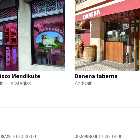
cisco Mendikute
Danena taberna
in
- Harategiak
Andoain
-
08/29
2026/08/30
10:30-00:00
12:00-19:00