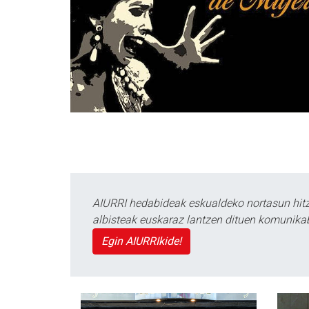
AIURRI hedabideak eskualdeko nortasun hitza
albisteak euskaraz lantzen dituen komunika
Egin AIURRIkide!