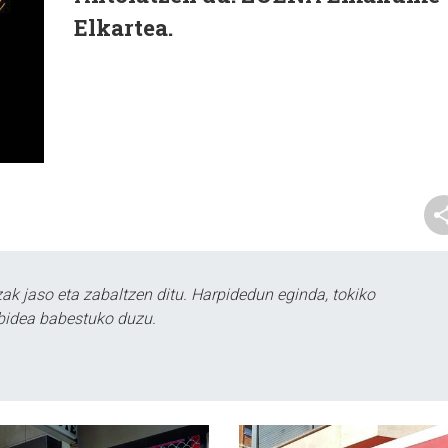
Elkartea.
k jaso eta zabaltzen ditu. Harpidedun eginda, tokiko
bidea babestuko duzu.