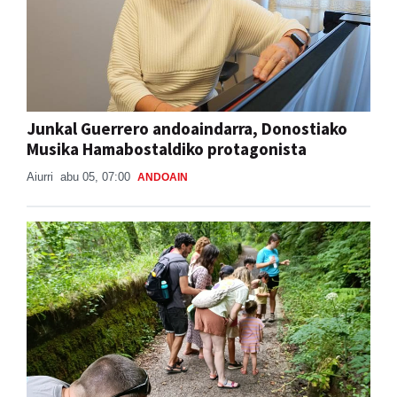
Junkal Guerrero andoaindarra, Donostiako
Musika Hamabostaldiko protagonista
Aiurri
abu 05, 07:00
ANDOAIN