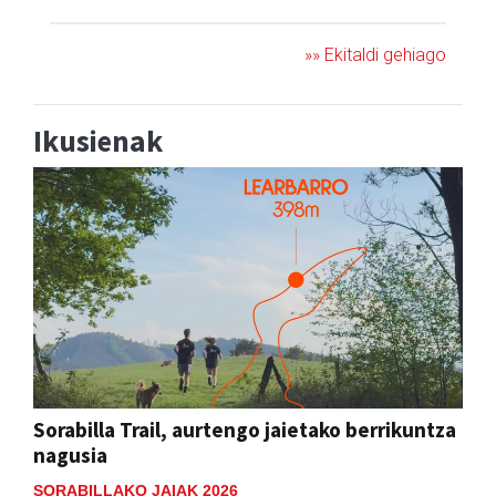
»» Ekitaldi gehiago
Ikusienak
Sorabilla Trail, aurtengo jaietako berrikuntza
nagusia
SORABILLAKO JAIAK 2026