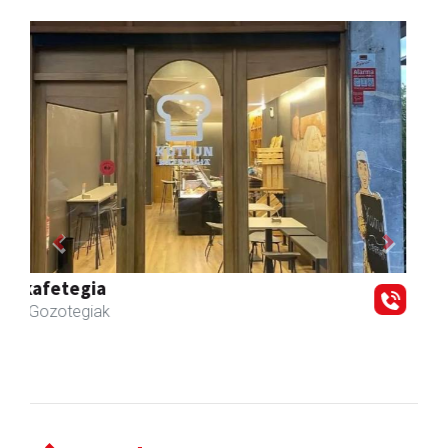
Previous
Next
Mendi autoeskola
Andoain
- Autoeskolak