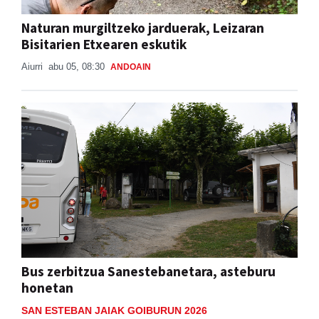
Naturan murgiltzeko jarduerak, Leizaran
Bisitarien Etxearen eskutik
Aiurri
abu 05, 08:30
ANDOAIN
Bus zerbitzua Sanestebanetara, asteburu
honetan
SAN ESTEBAN JAIAK GOIBURUN 2026