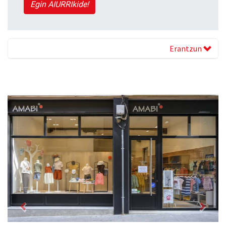
Egin AIURRIkide!
Erantzun
Previous
Next