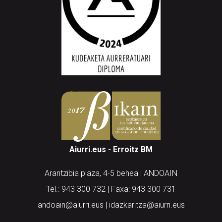
Aiurri.eus - Erroitz BM
Arantzibia plaza, 4-5 behea | ANDOAIN
Tel.: 943 300 732 | Faxa: 943 300 731
andoain@aiurri.eus | idazkaritza@aiurri.eus