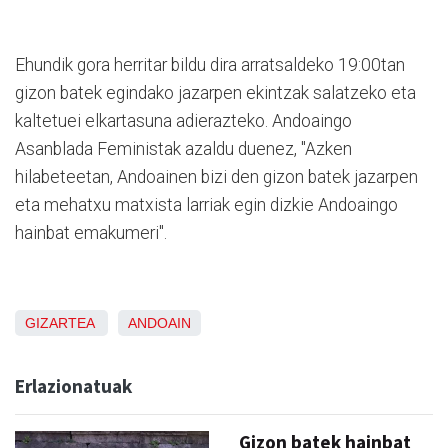
Ehundik gora herritar bildu dira arratsaldeko 19:00tan
gizon batek egindako jazarpen ekintzak salatzeko eta
kaltetuei elkartasuna adierazteko. Andoaingo
Asanblada Feministak azaldu duenez, "Azken
hilabeteetan, Andoainen bizi den gizon batek jazarpen
eta mehatxu matxista larriak egin dizkie Andoaingo
hainbat emakumeri".
GIZARTEA
ANDOAIN
Erlazionatuak
Gizon batek hainbat