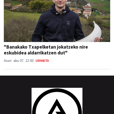
"Banakako Txapelketan jokatzeko nire
eskubidea aldarrikatzen dut"
Aiurri
abu 07, 12:00
URNIETA