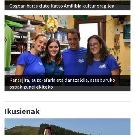
Gogoan hartu dute Katto Amilibia kultur eragilea
Kantujira, auzo-afaria eta dantzaldia, asteburuko
ospakizunei ekiteko
Ikusienak