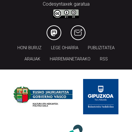
Codesyntaxek garatua
HONI BURUZ
LEGE OHARRA
PUBLIZITATEA
ARAUAK
HARREMANETARAKO
RSS