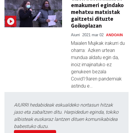
emakumeri egindako
mehatxu matxistak
gaitzetsi dituzte
Goikoplazan
Aiurri
2021 mar 02
ANDOAIN
Maialen Mujikak irakurri du
oharra: Azken urtean
mundua aldatu egin da,
inoiz imajinatuko ez
genukeen bezala
Covid19aren pandemiak
astindu e…
AIURRI hedabideak eskualdeko nortasun hitzak
jaso eta zabaltzen ditu. Harpidedun eginda, tokiko
albisteak euskaraz lantzen dituen komunikabidea
babestuko duzu.