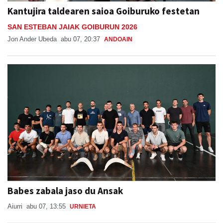
Kantujira taldearen saioa Goiburuko festetan
SAN ESTEBAN JAIAK GOIBURUN 2026
Jon Ander Ubeda
abu 07, 20:37
ANDOAIN
Babes zabala jaso du Ansak
Aiurri
abu 07, 13:55
URNIETA