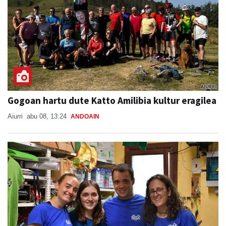
Gogoan hartu dute Katto Amilibia kultur eragilea
Aiurri
abu 08, 13:24
ANDOAIN