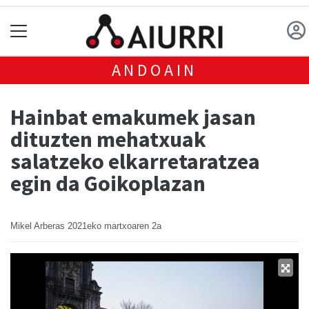
ANDOAIN
Hainbat emakumek jasan
dituzten mehatxuak
salatzeko elkarretaratzea
egin da Goikoplazan
Mikel Arberas
2021eko martxoaren 2a