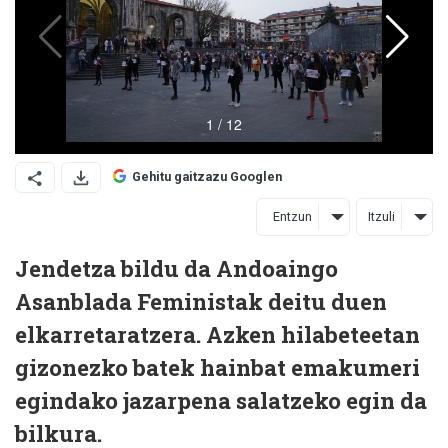
Gehitu gaitzazu Googlen
Entzun
Itzuli
Jendetza bildu da Andoaingo
Asanblada Feministak deitu duen
elkarretaratzera. Azken hilabeteetan
gizonezko batek hainbat emakumeri
egindako jazarpena salatzeko egin da
bilkura.