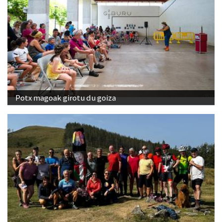
Potx magoak girotu du goiza