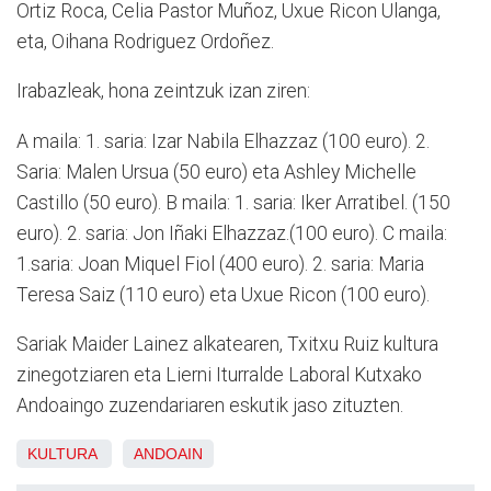
Ortiz Roca, Celia Pastor Muñoz, Uxue Ricon Ulanga,
eta, Oihana Rodriguez Ordoñez.
Irabazleak, hona zeintzuk izan ziren:
A maila: 1. saria: Izar Nabila Elhazzaz (100 euro). 2.
Saria: Malen Ursua (50 euro) eta Ashley Michelle
Castillo (50 euro). B maila: 1. saria: Iker Arratibel. (150
euro). 2. saria: Jon Iñaki Elhazzaz.(100 euro). C maila:
1.saria: Joan Miquel Fiol (400 euro). 2. saria: Maria
Teresa Saiz (110 euro) eta Uxue Ricon (100 euro).
Sariak Maider Lainez alkatearen, Txitxu Ruiz kultura
zinegotziaren eta Lierni Iturralde Laboral Kutxako
Andoaingo zuzendariaren eskutik jaso zituzten.
KULTURA
ANDOAIN