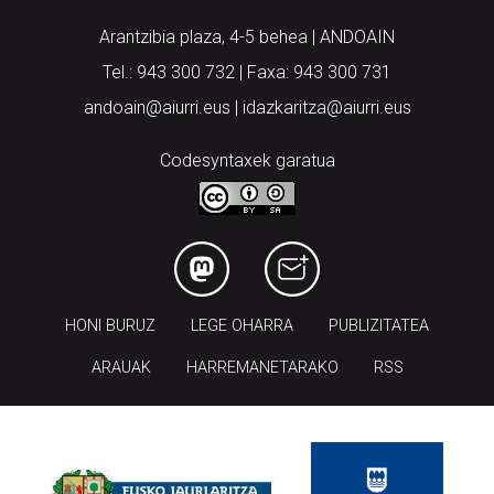
Arantzibia plaza, 4-5 behea | ANDOAIN
Tel.: 943 300 732 | Faxa: 943 300 731
andoain@aiurri.eus | idazkaritza@aiurri.eus
Codesyntaxek garatua
HONI BURUZ
LEGE OHARRA
PUBLIZITATEA
ARAUAK
HARREMANETARAKO
RSS