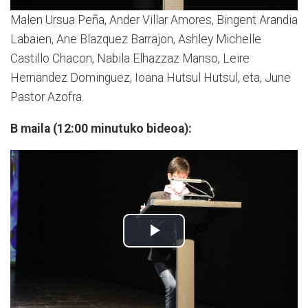
Malen Ursua Peña, Ander Villar Amores, Bingent Arandia
Labaien, Ane Blazquez Barrajon, Ashley Michelle
Castillo Chacon, Nabila Elhazzaz Manso, Leire
Hernandez Dominguez, Ioana Hutsul Hutsul, eta, June
Pastor Azofra.
B maila (12:00 minutuko bideoa):