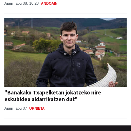
Aiurri
abu 08, 16:28
ANDOAIN
"Banakako Txapelketan jokatzeko nire
eskubidea aldarrikatzen dut"
Aiurri
abu 07
URNIETA