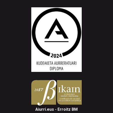
Aiurri.eus - Erroitz BM