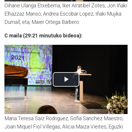
Oihane Ulanga Etxeberria, Iker Arratibel Zotes, Jon Iñaki
Elhazzaz Manso, Andrea Escobar Lopez, Iñaki Mujika
Dumall, eta, Maier Ortega Barbero.
C maila (29:21 minutuko bideoa):
Maria Teresa Saiz Rodriguez, Sofia Sanchez Maestro,
Joan Miquel Fiol Villegas, Alicia Maiza Vieites, Eguzki