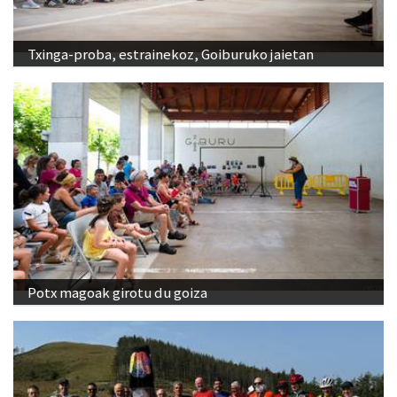
Txinga-proba, estrainekoz, Goiburuko jaietan
Potx magoak girotu du goiza