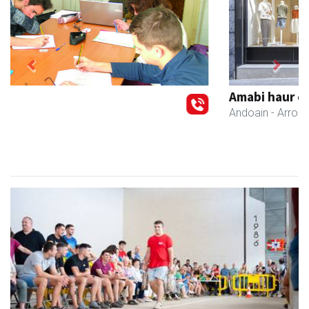
Previous
Next
Amabi haur eta gazte jantziak
Andoain
- Arropa-dendak