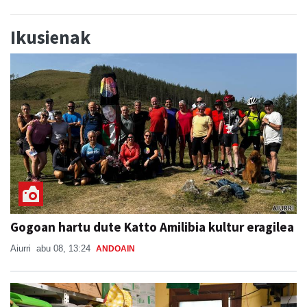
Ikusienak
Gogoan hartu dute Katto Amilibia kultur eragilea
Aiurri
abu 08, 13:24
ANDOAIN