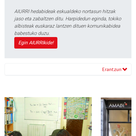
AIURRI hedabideak eskualdeko nortasun hitzak
jaso eta zabaltzen ditu. Harpidedun eginda, tokiko
albisteak euskaraz lantzen dituen komunikabidea
babestuko duzu.
Egin AIURRIkide!
Erantzun