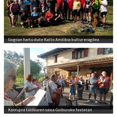
Gogoan hartu dute Katto Amilibia kultur eragilea
Kantujira taldearen saioa Goiburuko festetan