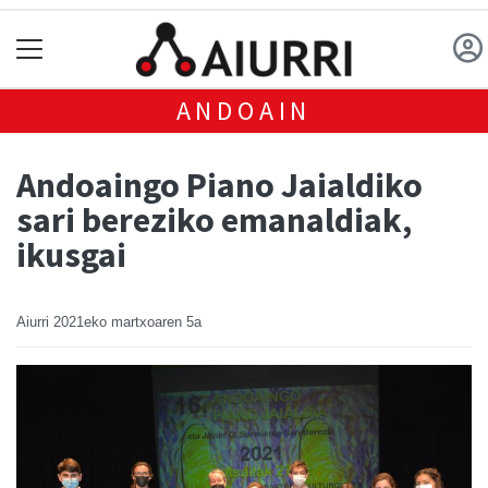
ANDOAIN
Andoaingo Piano Jaialdiko
sari bereziko emanaldiak,
ikusgai
Aiurri
2021eko martxoaren 5a