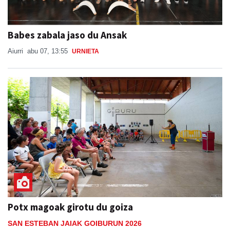
Babes zabala jaso du Ansak
Aiurri
abu 07, 13:55
URNIETA
Potx magoak girotu du goiza
SAN ESTEBAN JAIAK GOIBURUN 2026