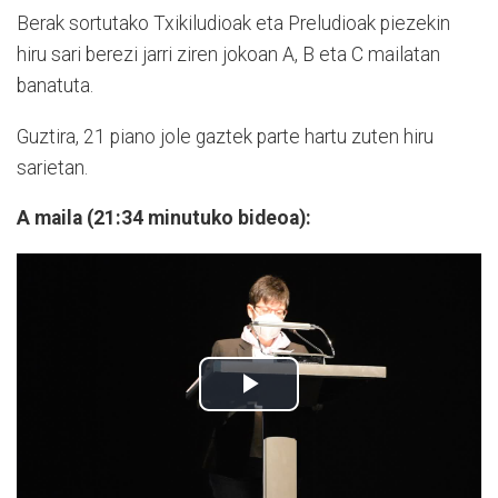
Berak sortutako Txikiludioak eta Preludioak piezekin
hiru sari berezi jarri ziren jokoan A, B eta C mailatan
banatuta.
Guztira, 21 piano jole gaztek parte hartu zuten hiru
sarietan.
A maila (21:34 minutuko bideoa):