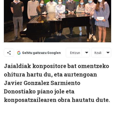
Entzun
Itzuli
Gehitu gaitzazu Googlen
Jaialdiak konpositore bat omentzeko
ohitura hartu du, eta aurtengoan
Javier Gonzalez Sarmiento
Donostiako piano jole eta
konposatzailearen obra hautatu dute.