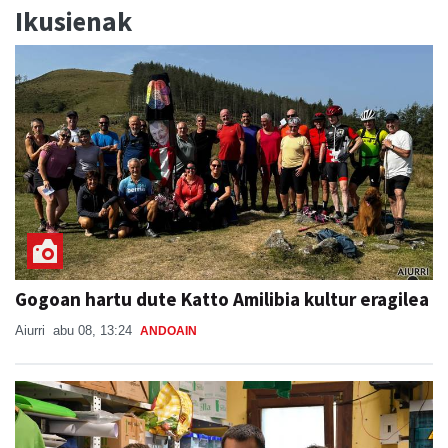
Ikusienak
Gogoan hartu dute Katto Amilibia kultur eragilea
Aiurri
abu 08, 13:24
ANDOAIN