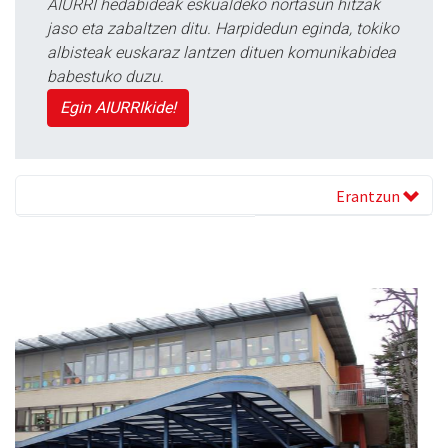
AIURRI hedabideak eskualdeko nortasun hitzak
jaso eta zabaltzen ditu. Harpidedun eginda, tokiko
albisteak euskaraz lantzen dituen komunikabidea
babestuko duzu.
Egin AIURRIkide!
Erantzun