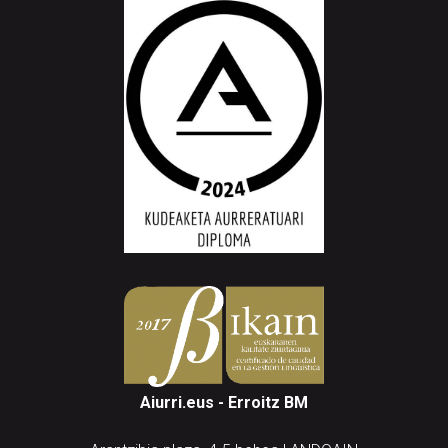
Aiurri.eus - Erroitz BM