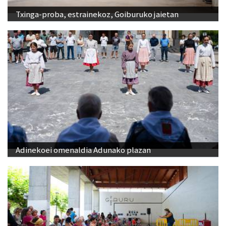
Txinga-proba, estrainekoz, Goiburuko jaietan
Adinekoei omenaldia Adunako plazan