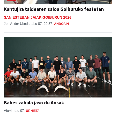
Kantujira taldearen saioa Goiburuko festetan
SAN ESTEBAN JAIAK GOIBURUN 2026
Jon Ander Ubeda
abu 07, 20:37
ANDOAIN
Babes zabala jaso du Ansak
Aiurri
abu 07
URNIETA