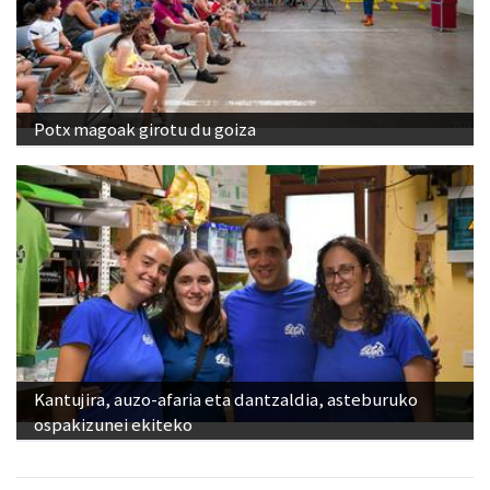
Potx magoak girotu du goiza
Kantujira, auzo-afaria eta dantzaldia, asteburuko
ospakizunei ekiteko