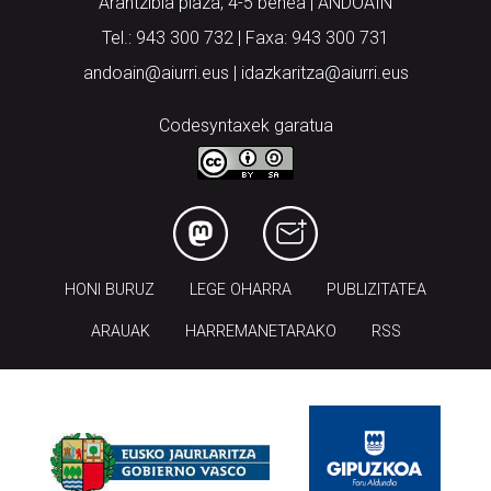
Arantzibia plaza, 4-5 behea | ANDOAIN
Tel.: 943 300 732 | Faxa: 943 300 731
andoain@aiurri.eus | idazkaritza@aiurri.eus
Codesyntaxek garatua
HONI BURUZ
LEGE OHARRA
PUBLIZITATEA
ARAUAK
HARREMANETARAKO
RSS