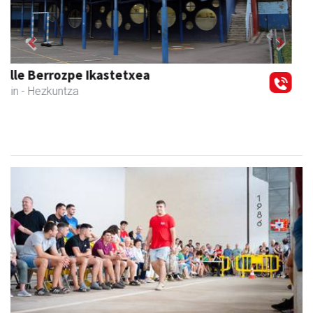
Previous
Next
Stop liburu-denda
Andoain
- Liburu-dendak