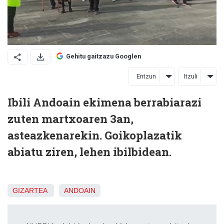
Gehitu gaitzazu Googlen
Entzun
Itzuli
Ibili Andoain ekimena berrabiarazi
zuten martxoaren 3an,
asteazkenarekin. Goikoplazatik
abiatu ziren, lehen ibilbidean.
GIZARTEA
ANDOAIN