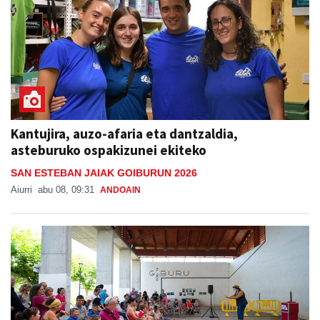
Kantujira, auzo-afaria eta dantzaldia,
asteburuko ospakizunei ekiteko
SAN ESTEBAN JAIAK GOIBURUN 2026
Aiurri
abu 08, 09:31
ANDOAIN