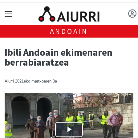
ANDOAIN
Ibili Andoain ekimenaren
berrabiaratzea
Aiurri
2021eko martxoaren 3a